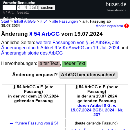
Vorschriftensuche
buzer.de
Normalansicht
§ / Art.
Gesetz
Volltextsuche
Start
>
Inhalt ArbGG
>
§ 54
>
alle Fassungen
>
a.F. Fassung ab
19.07.2024
Änderungsalarm
nur in ArbGG
Änderung
§ 54 ArbGG
vom 19.07.2024
Ähnliche Seiten:
weitere Fassungen von § 54 ArbGG
,
alle
Änderungen durch Artikel 9 ViKoAnwFG am 19. Juli 2024
und
Änderungshistorie des ArbGG
Hervorhebungen:
alter Text
,
neuer Text
Änderung verpasst?
ArbGG hier überwachen!
§ 54 ArbGG a.F. (alte
§ 54 ArbGG n.F. (neue
Fassung)
Fassung)
in der vor dem 19.07.2024
in der am 19.07.2024
geltenden Fassung
geltenden Fassung
durch Artikel 9 G. v.
15.07.2024 BGBl. 2024 I Nr.
237
←
frühere Fassung von § 54
(heute geltende Fassung)