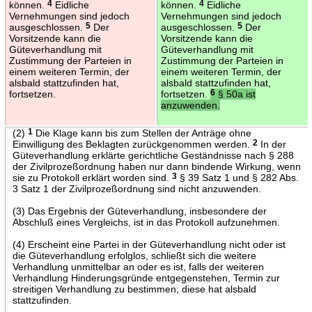
können.
4
Eidliche
können.
4
Eidliche
Vernehmungen sind jedoch
Vernehmungen sind jedoch
ausgeschlossen.
5
Der
ausgeschlossen.
5
Der
Vorsitzende kann die
Vorsitzende kann die
Güteverhandlung mit
Güteverhandlung mit
Zustimmung der Parteien in
Zustimmung der Parteien in
einem weiteren Termin, der
einem weiteren Termin, der
alsbald stattzufinden hat,
alsbald stattzufinden hat,
fortsetzen.
fortsetzen.
6
§ 50a ist
anzuwenden.
(2)
1
Die Klage kann bis zum Stellen der Anträge ohne
Einwilligung des Beklagten zurückgenommen werden.
2
In der
Güteverhandlung erklärte gerichtliche Geständnisse nach § 288
der Zivilprozeßordnung haben nur dann bindende Wirkung, wenn
sie zu Protokoll erklärt worden sind.
3
§ 39 Satz 1 und § 282 Abs.
3 Satz 1 der Zivilprozeßordnung sind nicht anzuwenden.
(3) Das Ergebnis der Güteverhandlung, insbesondere der
Abschluß eines Vergleichs, ist in das Protokoll aufzunehmen.
(4) Erscheint eine Partei in der Güteverhandlung nicht oder ist
die Güteverhandlung erfolglos, schließt sich die weitere
Verhandlung unmittelbar an oder es ist, falls der weiteren
Verhandlung Hinderungsgründe entgegenstehen, Termin zur
streitigen Verhandlung zu bestimmen; diese hat alsbald
stattzufinden.