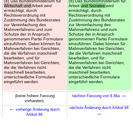
(8) Das Bundesministerium für
(8) Das Bundesministerium für
Wirtschaft und
Arbeit wird
Arbeit
und Soziales
wird
ermächtigt, durch
ermächtigt, durch
Rechtsverordnung mit
Rechtsverordnung mit
Zustimmung des Bundesrates
Zustimmung des Bundesrates
zur Vereinfachung des
zur Vereinfachung des
Mahnverfahrens und zum
Mahnverfahrens und zum
Schutze der in Anspruch
Schutze der in Anspruch
genommenen Partei Formulare
genommenen Partei Formulare
einzuführen. Dabei können für
einzuführen. Dabei können für
Mahnverfahren bei Gerichten,
Mahnverfahren bei Gerichten,
die die Verfahren maschinell
die die Verfahren maschinell
bearbeiten, und für
bearbeiten, und für
Mahnverfahren bei Gerichten,
Mahnverfahren bei Gerichten,
die die Verfahren nicht
die die Verfahren nicht
maschinell bearbeiten,
maschinell bearbeiten,
unterschiedliche Formulare
unterschiedliche Formulare
eingeführt werden.
eingeführt werden.
→
(keine frühere Fassung
nächste Fassung von § 46a
vorhanden)
←
nächste Änderung durch Artikel 94
vorherige Änderung durch
→
Artikel 94