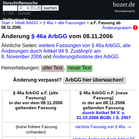
Vorschriftensuche
buzer.de
Normalansicht
§ / Art.
Gesetz
Volltextsuche
Start
>
Inhalt ArbGG
>
§ 46a
>
alle Fassungen
>
a.F. Fassung ab
08.11.2006
Änderungsalarm
nur in ArbGG
Änderung
§ 46a ArbGG
vom 08.11.2006
Ähnliche Seiten:
weitere Fassungen von § 46a ArbGG
,
alle
Änderungen durch Artikel 94 9. ZustAnpV am
8. November 2006
und
Änderungshistorie des ArbGG
Hervorhebungen:
alter Text
,
neuer Text
Änderung verpasst?
ArbGG hier überwachen!
§ 46a ArbGG a.F. (alte
§ 46a ArbGG n.F. (neue
Fassung)
Fassung)
in der vor dem 08.11.2006
in der am 08.11.2006
geltenden Fassung
geltenden Fassung
durch Artikel 94 V. v.
31.10.2006 BGBl. I S. 2407
→
(keine frühere Fassung
nächste Fassung von § 46a
vorhanden)