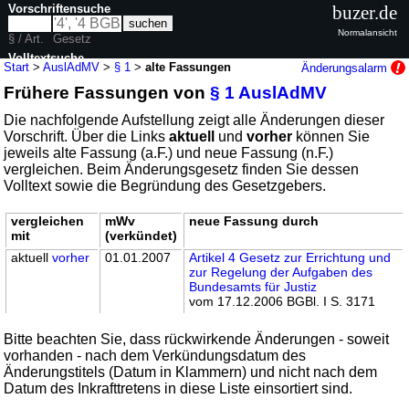
Vorschriftensuche
buzer.de
Normalansicht
§ / Art.
Gesetz
Volltextsuche
Start
>
AuslAdMV
>
§ 1
>
alte Fassungen
Änderungsalarm
Frühere Fassungen von
§ 1 AuslAdMV
nur in AuslAdMV
Die nachfolgende Aufstellung zeigt alle Änderungen dieser
Vorschrift. Über die Links
aktuell
und
vorher
können Sie
jeweils alte Fassung (a.F.) und neue Fassung (n.F.)
vergleichen. Beim Änderungsgesetz finden Sie dessen
Volltext sowie die Begründung des Gesetzgebers.
vergleichen
mWv
neue Fassung durch
mit
(verkündet)
aktuell
vorher
01.01.2007
Artikel 4 Gesetz zur Errichtung und
zur Regelung der Aufgaben des
Bundesamts für Justiz
vom 17.12.2006 BGBl. I S. 3171
Bitte beachten Sie, dass rückwirkende Änderungen - soweit
vorhanden - nach dem Verkündungsdatum des
Änderungstitels (Datum in Klammern) und nicht nach dem
Datum des Inkrafttretens in diese Liste einsortiert sind.