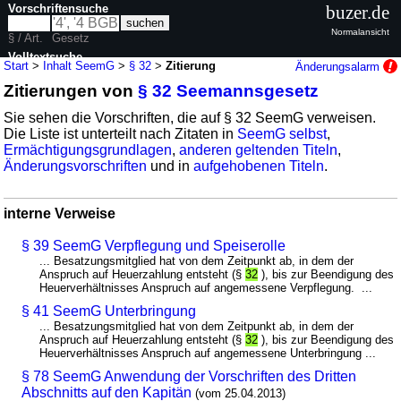
Vorschriftensuche
buzer.de
Normalansicht
§ / Art.
Gesetz
Volltextsuche
Start
>
Inhalt SeemG
>
§ 32
>
Zitierung
Änderungsalarm
Zitierungen von
§ 32 Seemannsgesetz
nur in SeemG
Sie sehen die Vorschriften, die auf § 32 SeemG verweisen.
Die Liste ist unterteilt nach Zitaten in
SeemG selbst
,
Ermächtigungsgrundlagen
,
anderen geltenden Titeln
,
Änderungsvorschriften
und in
aufgehobenen Titeln
.
interne Verweise
§ 39 SeemG Verpflegung und Speiserolle
... Besatzungsmitglied hat von dem Zeitpunkt ab, in dem der
Anspruch auf Heuerzahlung entsteht (§
32
), bis zur Beendigung des
Heuerverhältnisses Anspruch auf angemessene Verpflegung. ...
§ 41 SeemG Unterbringung
... Besatzungsmitglied hat von dem Zeitpunkt ab, in dem der
Anspruch auf Heuerzahlung entsteht (§
32
), bis zur Beendigung des
Heuerverhältnisses Anspruch auf angemessene Unterbringung ...
§ 78 SeemG Anwendung der Vorschriften des Dritten
Abschnitts auf den Kapitän
(vom 25.04.2013)