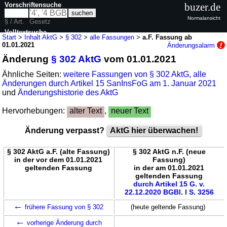
Vorschriftensuche
buzer.de
Normalansicht
§ / Art.
Gesetz
Volltextsuche
Start
>
Inhalt AktG
>
§ 302
>
alle Fassungen
>
a.F. Fassung ab
01.01.2021
Änderungsalarm
nur in AktG
Änderung
§ 302 AktG
vom 01.01.2021
Ähnliche Seiten:
weitere Fassungen von § 302 AktG
,
alle
Änderungen durch Artikel 15 SanInsFoG am 1. Januar 2021
und
Änderungshistorie des AktG
Hervorhebungen:
alter Text
,
neuer Text
Änderung verpasst?
AktG hier überwachen!
§ 302 AktG a.F. (alte Fassung)
§ 302 AktG n.F. (neue
in der vor dem 01.01.2021
Fassung)
geltenden Fassung
in der am 01.01.2021
geltenden Fassung
durch Artikel 15 G. v.
22.12.2020 BGBl. I S. 3256
←
frühere Fassung von § 302
(heute geltende Fassung)
←
vorherige Änderung durch