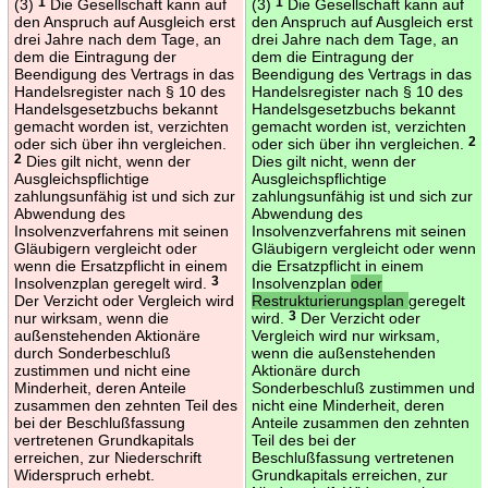
(3)
1
Die Gesellschaft kann auf
(3)
1
Die Gesellschaft kann auf
den Anspruch auf Ausgleich erst
den Anspruch auf Ausgleich erst
drei Jahre nach dem Tage, an
drei Jahre nach dem Tage, an
dem die Eintragung der
dem die Eintragung der
Beendigung des Vertrags in das
Beendigung des Vertrags in das
Handelsregister nach § 10 des
Handelsregister nach § 10 des
Handelsgesetzbuchs bekannt
Handelsgesetzbuchs bekannt
gemacht worden ist, verzichten
gemacht worden ist, verzichten
oder sich über ihn vergleichen.
oder sich über ihn vergleichen.
2
2
Dies gilt nicht, wenn der
Dies gilt nicht, wenn der
Ausgleichspflichtige
Ausgleichspflichtige
zahlungsunfähig ist und sich zur
zahlungsunfähig ist und sich zur
Abwendung des
Abwendung des
Insolvenzverfahrens mit seinen
Insolvenzverfahrens mit seinen
Gläubigern vergleicht oder
Gläubigern vergleicht oder wenn
wenn die Ersatzpflicht in einem
die Ersatzpflicht in einem
Insolvenzplan geregelt wird.
3
Insolvenzplan
oder
Der Verzicht oder Vergleich wird
Restrukturierungsplan
geregelt
nur wirksam, wenn die
wird.
3
Der Verzicht oder
außenstehenden Aktionäre
Vergleich wird nur wirksam,
durch Sonderbeschluß
wenn die außenstehenden
zustimmen und nicht eine
Aktionäre durch
Minderheit, deren Anteile
Sonderbeschluß zustimmen und
zusammen den zehnten Teil des
nicht eine Minderheit, deren
bei der Beschlußfassung
Anteile zusammen den zehnten
vertretenen Grundkapitals
Teil des bei der
erreichen, zur Niederschrift
Beschlußfassung vertretenen
Widerspruch erhebt.
Grundkapitals erreichen, zur