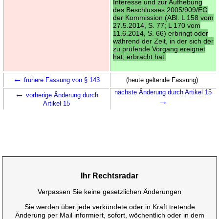
Interesse und zur Aufhebung
des Beschlusses 2005/909/EG
der Kommission (ABl. L 158 vom
27.5.2014, S. 77; L 170 vom
11.6.2014, S. 66) erbringt oder
während der Zeit, in der sich der
zu prüfende Vorgang ereignet
hat, erbracht hat.
←
frühere Fassung von § 143
(heute geltende Fassung)
←
nächste Änderung durch Artikel 15
vorherige Änderung durch
→
Artikel 15
Ihr Rechtsradar
Verpassen Sie keine gesetzlichen Änderungen
Sie werden über jede verkündete oder in Kraft tretende
Änderung per Mail informiert, sofort, wöchentlich oder in dem