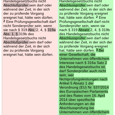
Handelsgesetzbuchs nicht
Handelsgesetzbuchs nicht
Abschlußprüfer
sein darf oder
Abschlussprüfer
sein darf oder
während der Zeit, in der sich
während der Zeit, in der sich der
der zu prüfende Vorgang
zu prüfende Vorgang ereignet
ereignet hat, hätte sein dürfen.
hat, hätte sein dürfen.
2
Eine
2
Eine Prüfungsgesellschaft darf
Prüfungsgesellschaft darf nicht
nicht Sonderprüfer sein, wenn
Sonderprüfer sein, wenn sie
sie nach § 319
Abs.
2, 4, §
319a
nach § 319
Absatz
2, 4, § 319b
Abs. 1, §
319b des
des Handelsgesetzbuchs nicht
Handelsgesetzbuchs nicht
Abschlussprüfer
sein darf oder
Abschlußprüfer
sein darf oder
während der Zeit, in der sich der
während der Zeit, in der sich
zu prüfende Vorgang ereignet
der zu prüfende Vorgang
hat, hätte sein dürfen.
3
Bei
ereignet hat, hätte sein dürfen.
einer Gesellschaft, die
Unternehmen von öffentlichem
Interesse nach § 316a Satz 2
des Handelsgesetzbuchs ist,
darf Sonderprüfer auch nicht
sein, wer
Nichtprüfungsleistungen nach
Artikel 5 Absatz 1 der
Verordnung (EU) Nr. 537/2014
des Europäischen Parlaments
und des Rates vom 16. April
2014 über spezifische
Anforderungen an die
Abschlussprüfung bei
Unternehmen von öffentlichem