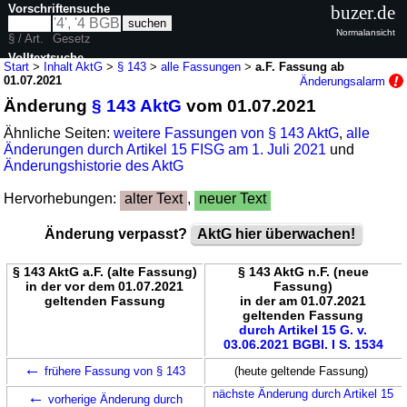
Vorschriftensuche
buzer.de
Normalansicht
§ / Art.
Gesetz
Volltextsuche
Start
>
Inhalt AktG
>
§ 143
>
alle Fassungen
>
a.F. Fassung ab
01.07.2021
Änderungsalarm
nur in AktG
Änderung
§ 143 AktG
vom 01.07.2021
Ähnliche Seiten:
weitere Fassungen von § 143 AktG
,
alle
Änderungen durch Artikel 15 FISG am 1. Juli 2021
und
Änderungshistorie des AktG
Hervorhebungen:
alter Text
,
neuer Text
Änderung verpasst?
AktG hier überwachen!
§ 143 AktG a.F. (alte Fassung)
§ 143 AktG n.F. (neue
in der vor dem 01.07.2021
Fassung)
geltenden Fassung
in der am 01.07.2021
geltenden Fassung
durch Artikel 15 G. v.
03.06.2021 BGBl. I S. 1534
←
frühere Fassung von § 143
(heute geltende Fassung)
←
nächste Änderung durch Artikel 15
vorherige Änderung durch