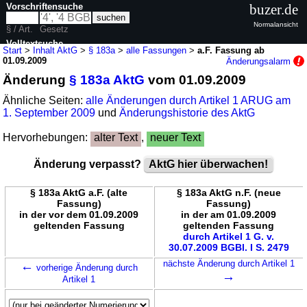
Vorschriftensuche
buzer.de
Normalansicht
§ / Art.
Gesetz
Volltextsuche
Start
>
Inhalt AktG
>
§ 183a
>
alle Fassungen
>
a.F. Fassung ab
01.09.2009
Änderungsalarm
nur in AktG
Änderung
§ 183a AktG
vom 01.09.2009
Ähnliche Seiten:
alle Änderungen durch Artikel 1 ARUG am
1. September 2009
und
Änderungshistorie des AktG
Hervorhebungen:
alter Text
,
neuer Text
Änderung verpasst?
AktG hier überwachen!
§ 183a AktG a.F. (alte
§ 183a AktG n.F. (neue
Fassung)
Fassung)
in der vor dem 01.09.2009
in der am 01.09.2009
geltenden Fassung
geltenden Fassung
durch Artikel 1 G. v.
30.07.2009 BGBl. I S. 2479
←
nächste Änderung durch Artikel 1
vorherige Änderung durch
→
Artikel 1