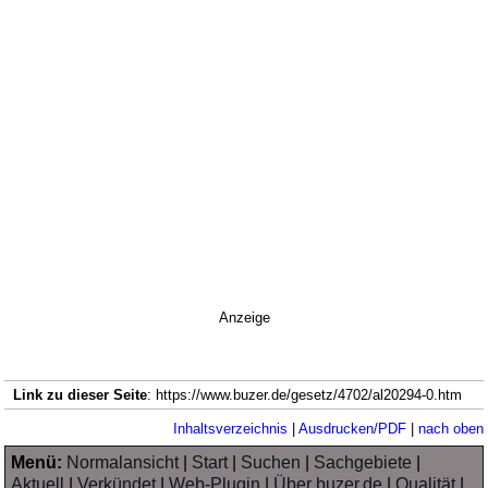
Anzeige
Link zu dieser Seite
: https://www.buzer.de/gesetz/4702/al20294-0.htm
Inhaltsverzeichnis
|
Ausdrucken/PDF
|
nach oben
Menü:
Normalansicht
|
Start
|
Suchen
|
Sachgebiete
|
Aktuell
|
Verkündet
|
Web-Plugin
|
Über buzer.de
|
Qualität
|