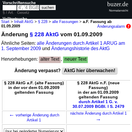
Vorschriftensuche
buzer.de
Normalansicht
§ / Art.
Gesetz
Volltextsuche
Start
>
Inhalt AktG
>
§ 228
>
alle Fassungen
>
a.F. Fassung ab
01.09.2009
Änderungsalarm
nur in AktG
Änderung
§ 228 AktG
vom 01.09.2009
Ähnliche Seiten:
alle Änderungen durch Artikel 1 ARUG am
1. September 2009
und
Änderungshistorie des AktG
Hervorhebungen:
alter Text
,
neuer Text
Änderung verpasst?
AktG hier überwachen!
§ 228 AktG a.F. (alte Fassung)
§ 228 AktG n.F. (neue
in der vor dem 01.09.2009
Fassung)
geltenden Fassung
in der am 01.09.2009
geltenden Fassung
durch Artikel 1 G. v.
30.07.2009 BGBl. I S. 2479
←
nächste Änderung durch Artikel 1
vorherige Änderung durch
→
Artikel 1