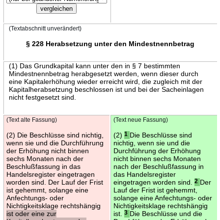
(Textabschnitt unverändert)
§ 228 Herabsetzung unter den Mindestnennbetrag
(1) Das Grundkapital kann unter den in § 7 bestimmten
Mindestnennbetrag herabgesetzt werden, wenn dieser durch
eine Kapitalerhöhung wieder erreicht wird, die zugleich mit der
Kapitalherabsetzung beschlossen ist und bei der Sacheinlagen
nicht festgesetzt sind.
(Text alte Fassung)
(Text neue Fassung)
(2) Die Beschlüsse sind nichtig,
(2)
1
Die Beschlüsse sind
wenn sie und die Durchführung
nichtig, wenn sie und die
der Erhöhung nicht binnen
Durchführung der Erhöhung
sechs Monaten nach der
nicht binnen sechs Monaten
Beschlußfassung in das
nach der Beschlußfassung in
Handelsregister eingetragen
das Handelsregister
worden sind. Der Lauf der Frist
eingetragen worden sind.
2
Der
ist gehemmt, solange eine
Lauf der Frist ist gehemmt,
Anfechtungs- oder
solange eine Anfechtungs- oder
Nichtigkeitsklage rechtshängig
Nichtigkeitsklage rechtshängig
ist oder eine zur
ist.
3
Die Beschlüsse und die