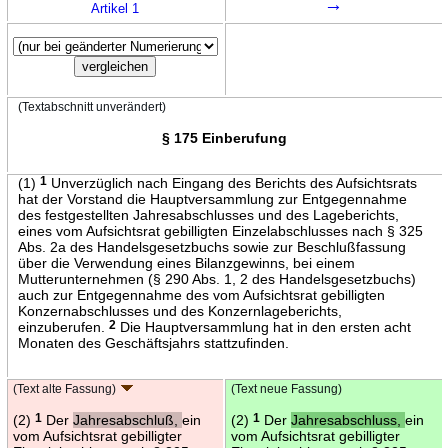
→
Artikel 1
(Textabschnitt unverändert)
§ 175 Einberufung
(1)
1
Unverzüglich nach Eingang des Berichts des Aufsichtsrats
hat der Vorstand die Hauptversammlung zur Entgegennahme
des festgestellten Jahresabschlusses und des Lageberichts,
eines vom Aufsichtsrat gebilligten Einzelabschlusses nach § 325
Abs. 2a des Handelsgesetzbuchs sowie zur Beschlußfassung
über die Verwendung eines Bilanzgewinns, bei einem
Mutterunternehmen (§ 290 Abs. 1, 2 des Handelsgesetzbuchs)
auch zur Entgegennahme des vom Aufsichtsrat gebilligten
Konzernabschlusses und des Konzernlageberichts,
einzuberufen.
2
Die Hauptversammlung hat in den ersten acht
Monaten des Geschäftsjahrs stattzufinden.
(Text alte Fassung)
(Text neue Fassung)
(2)
1
Der
Jahresabschluß,
ein
(2)
1
Der
Jahresabschluss,
ein
vom Aufsichtsrat gebilligter
vom Aufsichtsrat gebilligter