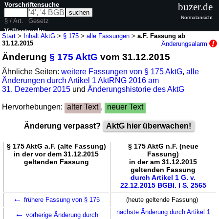
Vorschriftensuche
buzer.de
Normalansicht
§ / Art.
Gesetz
Volltextsuche
Start
>
Inhalt AktG
>
§ 175
>
alle Fassungen
>
a.F. Fassung ab
31.12.2015
Änderungsalarm
nur in AktG
Änderung
§ 175 AktG
vom 31.12.2015
Ähnliche Seiten:
weitere Fassungen von § 175 AktG
,
alle
Änderungen durch Artikel 1 AktRNG 2016 am
31. Dezember 2015
und
Änderungshistorie des AktG
Hervorhebungen:
alter Text
,
neuer Text
Änderung verpasst?
AktG hier überwachen!
§ 175 AktG a.F. (alte Fassung)
§ 175 AktG n.F. (neue
in der vor dem 31.12.2015
Fassung)
geltenden Fassung
in der am 31.12.2015
geltenden Fassung
durch Artikel 1 G. v.
22.12.2015 BGBl. I S. 2565
←
frühere Fassung von § 175
(heute geltende Fassung)
←
nächste Änderung durch Artikel 1
vorherige Änderung durch