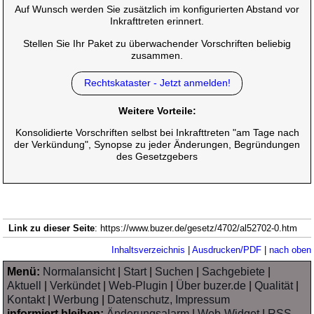
Auf Wunsch werden Sie zusätzlich im konfigurierten Abstand vor
Inkrafttreten erinnert.
Stellen Sie Ihr Paket zu überwachender Vorschriften beliebig
zusammen.
Rechtskataster - Jetzt anmelden!
Weitere Vorteile:
Konsolidierte Vorschriften selbst bei Inkrafttreten "am Tage nach
der Verkündung", Synopse zu jeder Änderungen, Begründungen
des Gesetzgebers
Link zu dieser Seite
: https://www.buzer.de/gesetz/4702/al52702-0.htm
Inhaltsverzeichnis
|
Ausdrucken/PDF
|
nach oben
Menü:
Normalansicht
|
Start
|
Suchen
|
Sachgebiete
|
Aktuell
|
Verkündet
|
Web-Plugin
|
Über buzer.de
|
Qualität
|
Kontakt
|
Werbung
|
Datenschutz, Impressum
informiert bleiben:
Änderungsalarm
|
Web-Widget
|
RSS-