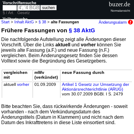
Vorschriftensuche
buzer.de
Normalansicht
§ / Art.
Gesetz
Volltextsuche
Start
>
Inhalt AktG
>
§ 38
>
alte Fassungen
Änderungsalarm
Frühere Fassungen von
§ 38 AktG
nur in AktG
Die nachfolgende Aufstellung zeigt alle Änderungen dieser
Vorschrift. Über die Links
aktuell
und
vorher
können Sie
jeweils alte Fassung (a.F.) und neue Fassung (n.F.)
vergleichen. Beim Änderungsgesetz finden Sie dessen
Volltext sowie die Begründung des Gesetzgebers.
vergleichen
mWv
neue Fassung durch
mit
(verkündet)
aktuell
vorher
01.09.2009
Artikel 1 Gesetz zur Umsetzung der
Aktionärsrechterichtlinie (ARUG)
vom 30.07.2009 BGBl. I S. 2479
Bitte beachten Sie, dass rückwirkende Änderungen - soweit
vorhanden - nach dem Verkündungsdatum des
Änderungstitels (Datum in Klammern) und nicht nach dem
Datum des Inkrafttretens in diese Liste einsortiert sind.