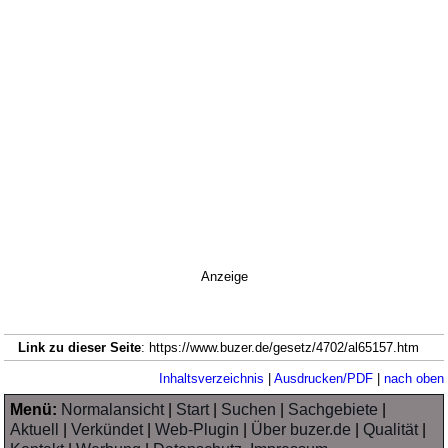
Anzeige
Link zu dieser Seite
: https://www.buzer.de/gesetz/4702/al65157.htm
Inhaltsverzeichnis
|
Ausdrucken/PDF
|
nach oben
Menü:
Normalansicht
|
Start
|
Suchen
|
Sachgebiete
|
Aktuell
|
Verkündet
|
Web-Plugin
|
Über buzer.de
|
Qualität
|