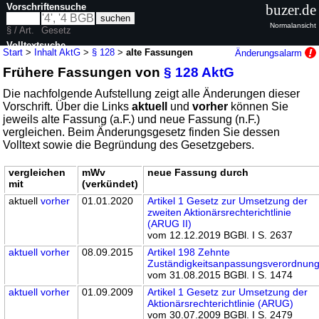
Vorschriftensuche
buzer.de
Normalansicht
§ / Art.
Gesetz
Volltextsuche
Start
>
Inhalt AktG
>
§ 128
>
alte Fassungen
Änderungsalarm
Frühere Fassungen von
§ 128 AktG
nur in AktG
Die nachfolgende Aufstellung zeigt alle Änderungen dieser
Vorschrift. Über die Links
aktuell
und
vorher
können Sie
jeweils alte Fassung (a.F.) und neue Fassung (n.F.)
vergleichen. Beim Änderungsgesetz finden Sie dessen
Volltext sowie die Begründung des Gesetzgebers.
vergleichen
mWv
neue Fassung durch
mit
(verkündet)
aktuell
vorher
01.01.2020
Artikel 1 Gesetz zur Umsetzung der
zweiten Aktionärsrechterichtlinie
(ARUG II)
vom 12.12.2019 BGBl. I S. 2637
aktuell
vorher
08.09.2015
Artikel 198 Zehnte
Zuständigkeitsanpassungsverordnun
vom 31.08.2015 BGBl. I S. 1474
aktuell
vorher
01.09.2009
Artikel 1 Gesetz zur Umsetzung der
Aktionärsrechterichtlinie (ARUG)
vom 30.07.2009 BGBl. I S. 2479