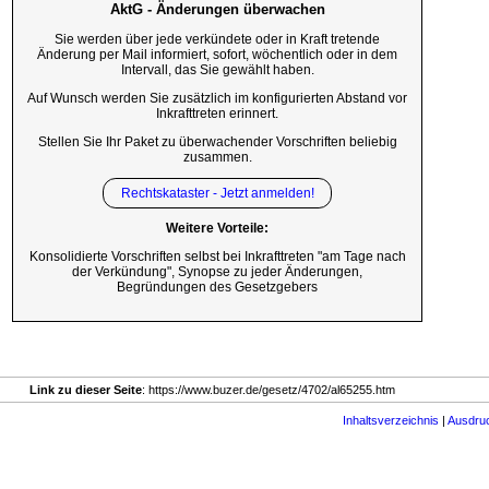
AktG - Änderungen überwachen
Sie werden über jede verkündete oder in Kraft tretende
Änderung per Mail informiert, sofort, wöchentlich oder in dem
Intervall, das Sie gewählt haben.
Auf Wunsch werden Sie zusätzlich im konfigurierten Abstand vor
Inkrafttreten erinnert.
Stellen Sie Ihr Paket zu überwachender Vorschriften beliebig
zusammen.
Rechtskataster - Jetzt anmelden!
Weitere Vorteile:
Konsolidierte Vorschriften selbst bei Inkrafttreten "am Tage nach
der Verkündung", Synopse zu jeder Änderungen,
Begründungen des Gesetzgebers
Link zu dieser Seite
: https://www.buzer.de/gesetz/4702/al65255.htm
Inhaltsverzeichnis
|
Ausdru