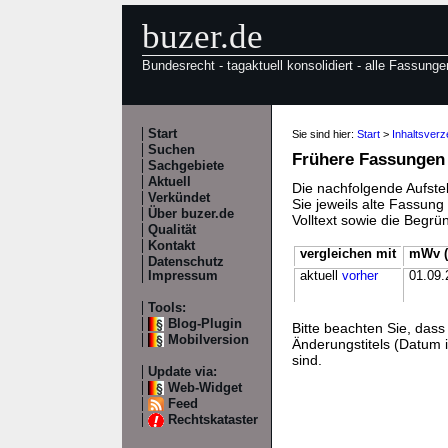
buzer.de
Bundesrecht - tagaktuell konsolidiert - alle Fassunge
Start
Sie sind hier:
Start
>
Inhaltsverz
Suchen
Frühere Fassungen
Sachgebiete
Aktuell
Die nachfolgende Aufstel
Verkündet
Sie jeweils alte Fassun
Über buzer.de
Volltext sowie die Begr
Qualität
Kontakt
vergleichen mit
mWv (
Datenschutz
Impressum
aktuell
vorher
01.09.
Tools:
Blog-Plugin
Bitte beachten Sie, da
Mobilversion
Änderungstitels (Datum i
sind.
Update via:
Web-Widget
Feed
Rechtskataster