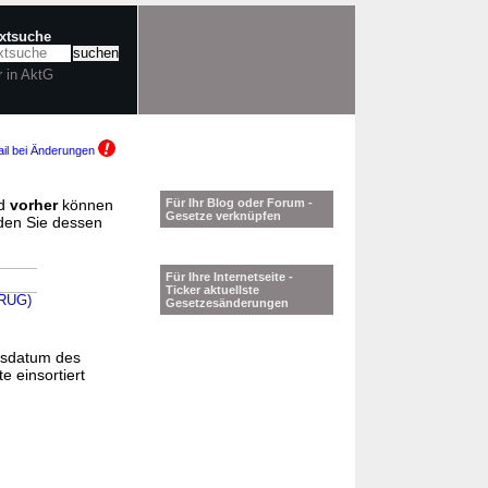
extsuche
r in AktG
il bei Änderungen
d
vorher
können
Für Ihr Blog oder Forum -
Gesetze verknüpfen
nden Sie dessen
Für Ihre Internetseite -
Ticker aktuellste
ARUG)
Gesetzesänderungen
gsdatum des
e einsortiert