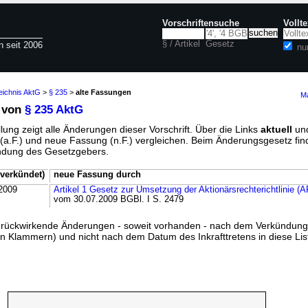
Vorschriftensuche
Vollt
§ / Artikel
Gesetz
n seit 2006
nu
eichnis AktG
>
§ 235
>
alte Fassungen
Ma
 von
§ 235 AktG
lung zeigt alle Änderungen dieser Vorschrift. Über die Links
aktuell
un
g (a.F.) und neue Fassung (n.F.) vergleichen. Beim Änderungsgesetz fi
ündung des Gesetzgebers.
verkündet)
neue Fassung durch
2009
Artikel 1 Gesetz zur Umsetzung der Aktionärsrechterichtlinie (
vom 30.07.2009 BGBl. I S. 2479
ss rückwirkende Änderungen - soweit vorhanden - nach dem Verkündun
n Klammern) und nicht nach dem Datum des Inkrafttretens in diese List