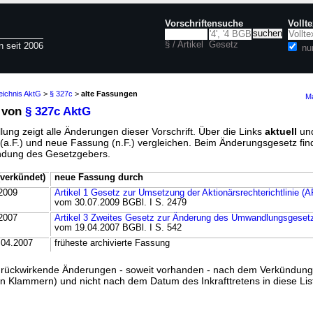
Vorschriftensuche
Vollt
§ / Artikel
Gesetz
n seit 2006
nu
eichnis AktG
>
§ 327c
>
alte Fassungen
Ma
 von
§ 327c AktG
lung zeigt alle Änderungen dieser Vorschrift. Über die Links
aktuell
un
g (a.F.) und neue Fassung (n.F.) vergleichen. Beim Änderungsgesetz fi
ündung des Gesetzgebers.
verkündet)
neue Fassung durch
2009
Artikel 1 Gesetz zur Umsetzung der Aktionärsrechterichtlinie (
vom 30.07.2009 BGBl. I S. 2479
2007
Artikel 3 Zweites Gesetz zur Änderung des Umwandlungsgeset
vom 19.04.2007 BGBl. I S. 542
.04.2007
früheste archivierte Fassung
ss rückwirkende Änderungen - soweit vorhanden - nach dem Verkündun
n Klammern) und nicht nach dem Datum des Inkrafttretens in diese List