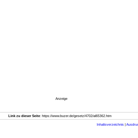
Anzeige
Link zu dieser Seite
: https://www.buzer.de/gesetz/4702/al65362.htm
Inhaltsverzeichnis
|
Ausdru