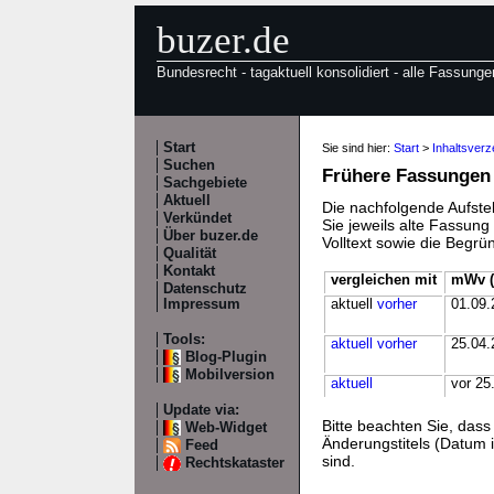
buzer.de
Bundesrecht - tagaktuell konsolidiert - alle Fassunge
Start
Sie sind hier:
Start
>
Inhaltsverz
Suchen
Frühere Fassungen
Sachgebiete
Aktuell
Die nachfolgende Aufstel
Verkündet
Sie jeweils alte Fassun
Über buzer.de
Volltext sowie die Begr
Qualität
Kontakt
vergleichen mit
mWv (
Datenschutz
Impressum
aktuell
vorher
01.09.
Tools:
aktuell
vorher
25.04.
Blog-Plugin
Mobilversion
aktuell
vor 25
Update via:
Bitte beachten Sie, da
Web-Widget
Änderungstitels (Datum i
Feed
sind.
Rechtskataster