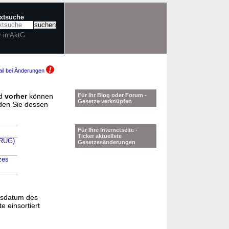
extsuche
r in AktG
il bei Änderungen
d
vorher
können
Für Ihr Blog oder Forum -
Gesetze verknüpfen
nden Sie dessen
Für Ihre Internetseite -
Ticker aktuellste
ARUG)
Gesetzesänderungen
zes
gsdatum des
e einsortiert