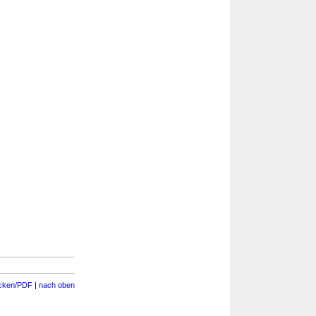
cken/PDF
|
nach oben