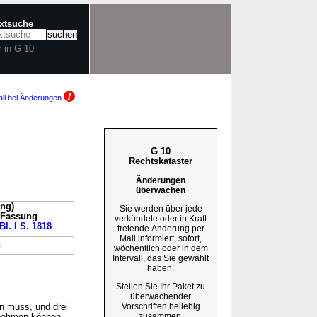
extsuche
r in G 10
il bei Änderungen
G 10
Rechtskataster
Änderungen
überwachen
ung)
Sie werden über jede
n Fassung
verkündete oder in Kraft
Bl. I S. 1818
tretende Änderung per
Mail informiert, sofort,
→
wöchentlich oder in dem
Intervall, das Sie gewählt
haben.
Stellen Sie Ihr Paket zu
überwachender
Vorschriften beliebig
n muss, und drei
zusammen.