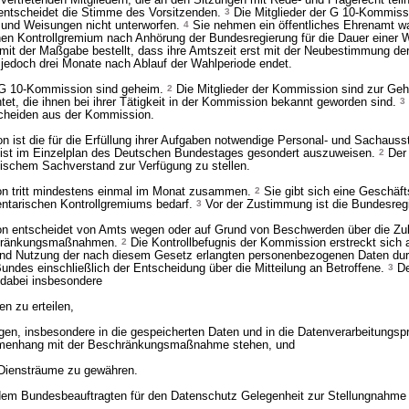
llvertretenden Mitgliedern, die an den Sitzungen mit Rede- und Fragerecht te
entscheidet die Stimme des Vorsitzenden.
3
Die Mitglieder der G 10-Kommissio
und Weisungen nicht unterworfen.
4
Sie nehmen ein öffentliches Ehrenamt w
en Kontrollgremium nach Anhörung der Bundesregierung für die Dauer einer 
t der Maßgabe bestellt, dass ihre Amtszeit erst mit der Neubestimmung der 
jedoch drei Monate nach Ablauf der Wahlperiode endet.
 G 10-Kommission sind geheim.
2
Die Mitglieder der Kommission sind zur Geh
tet, die ihnen bei ihrer Tätigkeit in der Kommission bekannt geworden sind.
3
scheiden aus der Kommission.
ist die für die Erfüllung ihrer Aufgaben notwendige Personal- und Sachausst
e ist im Einzelplan des Deutschen Bundestages gesondert auszuweisen.
2
Der
hnischem Sachverstand zur Verfügung zu stellen.
n tritt mindestens einmal im Monat zusammen.
2
Sie gibt sich eine Geschäft
tarischen Kontrollgremiums bedarf.
3
Vor der Zustimmung ist die Bundesregi
 entscheidet von Amts wegen oder auf Grund von Beschwerden über die Zul
chränkungsmaßnahmen.
2
Die Kontrollbefugnis der Kommission erstreckt sich 
und Nutzung der nach diesem Gesetz erlangten personenbezogenen Daten du
undes einschließlich der Entscheidung über die Mitteilung an Betroffene.
3
De
t dabei insbesondere
en zu erteilen,
rlagen, insbesondere in die gespeicherten Daten und in die Datenverarbeitung
menhang mit der Beschränkungsmaßnahme stehen, und
le Diensträume zu gewähren.
m Bundesbeauftragten für den Datenschutz Gelegenheit zur Stellungnahme 