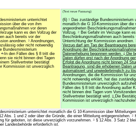
(Text neue Fassung)
esministerium unterrichtet
(6)
1
Das zuständige Bundesministerium un
ission über die von ihm
monatlich die G 10-Kommission über die 
ungsmaßnahmen vor deren
angeordneten Beschränkungsmaßnahmen 
Verzuge kann es den Vollzug der
Vollzug.
2
Bei Gefahr im Verzuge kann es 
 auch bereits vor der
Beschränkungsmaßnahmen auch bereits v
ssion anordnen.
3
Anordnungen,
Unterrichtung der Kommission anordnen.
nzulässig oder nicht notwendig
Verzug darf am Tag der Beantragung berei
ige Bundesministerium
Anordnung der Beschränkungsmaßnahme 
.
4
In den Fällen des § 8 tritt die
Datenerhebung begonnen werden.
4
Die b
enn sie nicht binnen drei Tagen
Daten dürfen erst nach der Anordnung ge
nem Stellvertreter bestätigt
Erfolgt die Anordnung nicht binnen 24 St
er Kommission ist unverzüglich
Beantragung, sind die erhobenen Daten u
automatisiert und unwiederbringlich zu l
Anordnungen, die die Kommission für unz
nicht notwendig erklärt, hat das zuständi
Bundesministerium unverzüglich aufzuhe
Fällen des § 8 tritt die Anordnung außer K
nicht binnen drei Tagen vom Vorsitzende
Stellvertreter bestätigt wird.
8
Die Bestäti
Kommission ist unverzüglich nachzuholen
esministerium unterrichtet monatlich die G 10-Kommission über Mitteilunge
 Abs. 1 und 2 oder über die Gründe, die einer Mitteilung entgegenstehen.
2
H
ng für geboten, ist diese unverzüglich vorzunehmen.
3
§ 12 Abs. 3 Satz 2 blei
r Landesbehörde erforderlich ist.