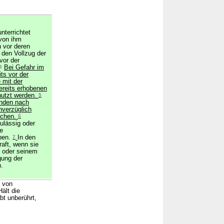
terrichtet
von ihm
vor deren
den Vollzug der
or der
3
Bei Gefahr im
ts vor der
mit der
ereits erhobenen
nutzt werden.
5
unden nach
nverzüglich
öschen.
6
ulässig oder
ge
ben.
7
In den
raft, wenn sie
n oder seinem
gung der
.
n von
ält die
bt unberührt,