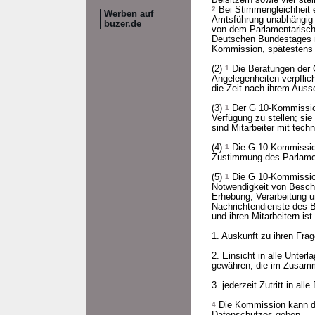
Beisitzern sowie vier ste
2
Bei Stimmengleichheit 
Werben auf
Amtsführung unabhängig 
buzer.de
von dem Parlamentarisch
Deutschen Bundestages mi
Kommission, spätestens 
(2)
1
Die Beratungen der
Angelegenheiten verpflich
die Zeit nach ihrem Aus
(3)
1
Der G 10-Kommission 
Verfügung zu stellen; si
sind Mitarbeiter mit tec
(4)
1
Die G 10-Kommissio
Zustimmung des Parlamen
(5)
1
Die G 10-Kommission
Notwendigkeit von Bes
Erhebung, Verarbeitung 
Nachrichtendienste des B
und ihren Mitarbeitern is
1. Auskunft zu ihren Frag
2. Einsicht in alle Unte
gewähren, die im Zusam
3. jederzeit Zutritt in al
4
Die Kommission kann de