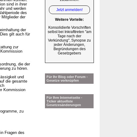
ilnehmen können.
n sind in ihrer
ahr und werden
Jetzt anmelden!
Wahlperiode des
Mitglieder der
Weitere Vorteile:
Konsolidierte Vorschriften
eimhaltung der
selbst bei Inkrafttreten "am
Dies gilt auch für
Tage nach der
Verkündung", Synopse zu
jeder Änderungen,
attung zur
Begründungen des
 Kommission
Gesetzgebers
sordnung, die der
erung zu hören.
ässigkeit und
Für Ihr Blog oder Forum -
Gesetze verknüpfen
auf die gesamte
rch
r Kommission
Für Ihre Internetseite -
Ticker aktuellste
Gesetzesänderungen
sprogramme, zu
in Fragen des