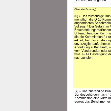
Datenschutzes geben.
(Text alte Fassung)
(6)
1
Das zuständige Bund
monatlich die G 10-Komm
angeordneten Beschränk
Vollzug.
2
Bei Gefahr im 
Beschränkungsmaßnahmen
Unterrichtung der Kommi
die die Kommission für u
erklärt, hat das zuständ
unverzüglich aufzuheben
Anordnung außer Kraft, w
vom Vorsitzenden oder sei
wird.
5
Die Bestätigung d
nachzuholen.
(7)
1
Das zuständige Bund
Bundesbehörden nach § 12
Kommission eine Mitteilu
soweit das Benehmen eine