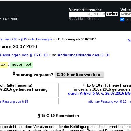
Vorschriftensuche
Vollt
§ / Artikel
Gesetz
n seit 2006
nu
eichnis G 10
>
§ 15
>
alle Fassungen
>
a.F. Fassung ab 30.07.2016
Ma
vom 30.07.2016
 Fassungen von § 15 G 10
und
Änderungshistorie des G 10
Text
,
neuer Text
Änderung verpasst?
G 10 hier überwachen!
a.F. (alte Fassung)
§ 15 G 10 n.F. (neue Fass
07.2016 geltenden Fassung
in der am 30.07.2016 geltende
durch Artikel 5 G. v. 26.07.2016 BG
e Fassung von § 15
nächste Fassung von § 15
§ 15 G 10-Kommission
 besteht aus dem Vorsitzenden, der die Befähigung zum Richteramt besitze