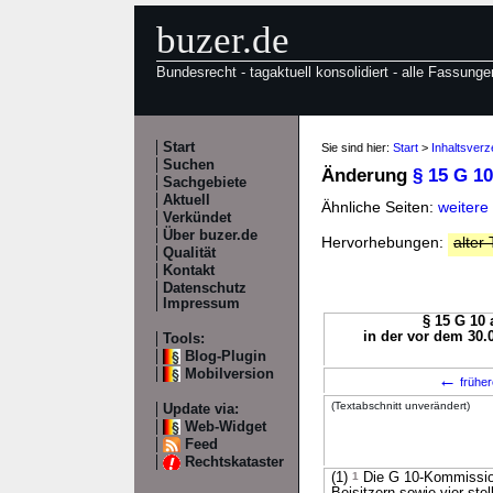
buzer.de
Bundesrecht - tagaktuell konsolidiert - alle Fassunge
Start
Sie sind hier:
Start
>
Inhaltsverz
Suchen
Änderung
§ 15 G 10
Sachgebiete
Aktuell
Ähnliche Seiten:
weitere
Verkündet
Über buzer.de
Hervorhebungen:
alter 
Qualität
Kontakt
Datenschutz
Impressum
§ 15 G 10 
in der vor dem 30.
Tools:
Blog-Plugin
Mobilversion
←
früher
(Textabschnitt unverändert)
Update via:
Web-Widget
Feed
Rechtskataster
(1)
1
Die G 10-Kommission