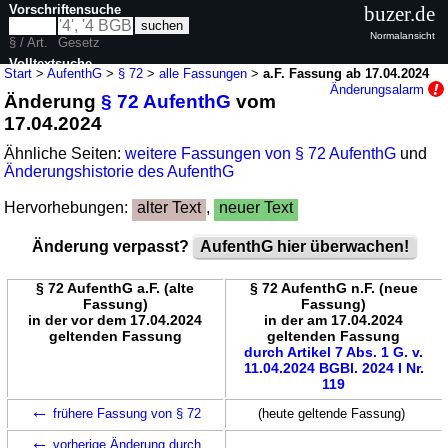
Vorschriftensuche
buzer.de
Normalansicht
§ / Art.
Gesetz
Volltextsuche
Start
>
AufenthG
>
§ 72
>
alle Fassungen
>
a.F. Fassung ab 17.04.2024
Änderungsalarm
Änderung
§ 72 AufenthG
vom
nur in AufenthG
17.04.2024
Ähnliche Seiten:
weitere Fassungen von § 72 AufenthG
und
Änderungshistorie des AufenthG
Hervorhebungen:
alter Text
,
neuer Text
Änderung verpasst?
AufenthG hier überwachen!
§ 72 AufenthG a.F. (alte
§ 72 AufenthG n.F. (neue
Fassung)
Fassung)
in der vor dem 17.04.2024
in der am 17.04.2024
geltenden Fassung
geltenden Fassung
durch Artikel 7 Abs. 1 G. v.
11.04.2024 BGBl. 2024 I Nr.
119
←
frühere Fassung von § 72
(heute geltende Fassung)
←
vorherige Änderung durch