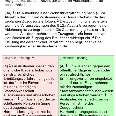
Asylgesetzes auf den Bezirk der anderen Ausländerbehörde
beschränkt ist.
(3a)
1
Die Aufhebung einer Wohnsitzverpflichtung nach § 12a
Absatz 5 darf nur mit Zustimmung der Ausländerbehörde des
geplanten Zuzugsorts erfolgen.
2
Die Zustimmung ist zu erteilen,
wenn die Voraussetzungen des § 12a Absatz 5 vorliegen; eine
Ablehnung ist zu begründen.
3
Die Zustimmung gilt als erteilt,
wenn die Ausländerbehörde am Zuzugsort nicht innerhalb von
vier Wochen ab Zugang des Ersuchens widerspricht.
4
Die
Erfüllung melderechtlicher Verpflichtungen begründet keine
Zuständigkeit einer Ausländerbehörde.
(Text alte Fassung)
(Text neue Fassung)
(4)
1
Ein Ausländer, gegen den
(4)
1
Ein Ausländer, gegen den
öffentliche Klage erhoben oder
öffentliche Klage erhoben oder
ein strafrechtliches
ein strafrechtliches
Ermittlungsverfahren eingeleitet
Ermittlungsverfahren eingeleitet
ist, darf nur im Einvernehmen
ist, darf nur im Einvernehmen
mit der zuständigen
mit der zuständigen
Staatsanwaltschaft
Staatsanwaltschaft ausgewiesen
ausgewiesen und abgeschoben
und abgeschoben werden.
2
Ein
werden.
2
Ein Ausländer, der zu
Ausländer, der zu schützende
schützende Person im Sinne
Person im Sinne des
des Zeugenschutz-
Zeugenschutz-
Harmonisierungsgesetzes ist,
Harmonisierungsgesetzes ist,
darf nur im Einvernehmen mit
darf nur im Einvernehmen mit