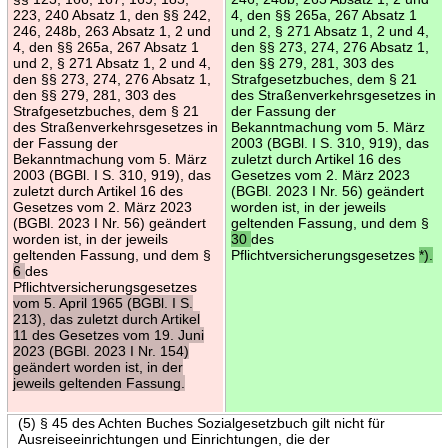
223, 240 Absatz 1, den §§ 242,
4, den §§ 265a, 267 Absatz 1
246, 248b, 263 Absatz 1, 2 und
und 2, § 271 Absatz 1, 2 und 4,
4, den §§ 265a, 267 Absatz 1
den §§ 273, 274, 276 Absatz 1,
und 2, § 271 Absatz 1, 2 und 4,
den §§ 279, 281, 303 des
den §§ 273, 274, 276 Absatz 1,
Strafgesetzbuches, dem § 21
den §§ 279, 281, 303 des
des Straßenverkehrsgesetzes in
Strafgesetzbuches, dem § 21
der Fassung der
des Straßenverkehrsgesetzes in
Bekanntmachung vom 5. März
der Fassung der
2003 (BGBl. I S. 310, 919), das
Bekanntmachung vom 5. März
zuletzt durch Artikel 16 des
2003 (BGBl. I S. 310, 919), das
Gesetzes vom 2. März 2023
zuletzt durch Artikel 16 des
(BGBl. 2023 I Nr. 56) geändert
Gesetzes vom 2. März 2023
worden ist, in der jeweils
(BGBl. 2023 I Nr. 56) geändert
geltenden Fassung, und dem §
worden ist, in der jeweils
30
des
geltenden Fassung, und dem §
Pflichtversicherungsgesetzes
*).
6
des
Pflichtversicherungsgesetzes
vom 5. April 1965 (BGBl. I S.
213), das zuletzt durch Artikel
11 des Gesetzes vom 19. Juni
2023 (BGBl. 2023 I Nr. 154)
geändert worden ist, in der
jeweils geltenden Fassung.
(5) § 45 des Achten Buches Sozialgesetzbuch gilt nicht für
Ausreiseeinrichtungen und Einrichtungen, die der