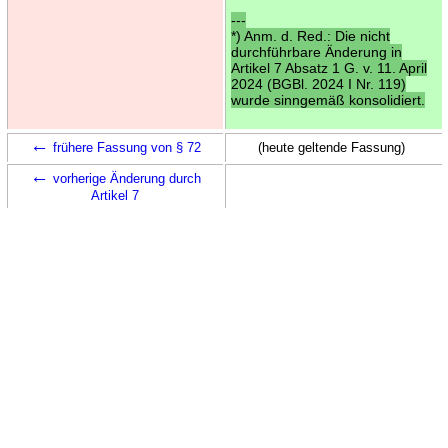
---
*) Anm. d. Red.: Die nicht
durchführbare Änderung in
Artikel 7 Absatz 1 G. v. 11. April
2024 (BGBl. 2024 I Nr. 119)
wurde sinngemäß konsolidiert.
←
frühere Fassung von § 72
(heute geltende Fassung)
←
vorherige Änderung durch
Artikel 7