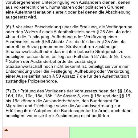
vorübergehenden Unterbringung von Ausländern dienen, denen
aus völkerrechtlichen, humanitären oder politischen Gründen
eine Aufenthaltserlaubnis erteilt oder bei denen die Abschiebung
ausgesetzt wird.
(6)
1
Vor einer Entscheidung über die Erteilung, die Verlängerung
oder den Widerruf eines Aufenthaltstitels nach § 25 Abs. 4a oder
4b und die Festlegung, Aufhebung oder Verkürzung einer
Ausreisefrist nach § 59 Absatz 7 ist die für das in § 25 Abs. 4a
oder 4b in Bezug genommene Strafverfahren zuständige
Staatsanwaltschaft oder das mit ihm befasste Strafgericht zu
beteiligen, es sei denn, es liegt ein Fall des § 87 Abs. 5 Nr. 1 vor.
2
Sofern der Ausländerbehörde die zuständige
Staatsanwaltschaft noch nicht bekannt ist, beteiligt sie vor einer
Entscheidung über die Festlegung, Aufhebung oder Verkürzung
einer Ausreisefrist nach § 59 Absatz 7 die für den Aufenthaltsort
zuständige Polizeibehörde.
(7) Zur Prüfung des Vorliegens der Voraussetzungen der §§ 16a,
16d, 16e, 16g, 18a, 18b, 18c Absatz 3, des § 18g und der §§ 19
bis 19c können die Ausländerbehörde, das Bundesamt für
Migration und Flüchtlinge sowie die Auslandsvertretung zur
Erfüllung ihrer Aufgaben die Bundesagentur für Arbeit auch dann
beteiligen, wenn sie ihrer Zustimmung nicht bedürfen.