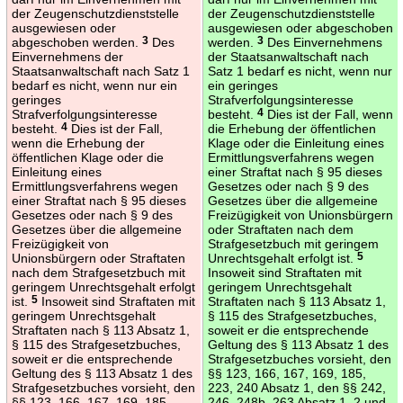
der Zeugenschutzdienststelle
der Zeugenschutzdienststelle
ausgewiesen oder
ausgewiesen oder abgeschoben
abgeschoben werden.
3
Des
werden.
3
Des Einvernehmens
Einvernehmens der
der Staatsanwaltschaft nach
Staatsanwaltschaft nach Satz 1
Satz 1 bedarf es nicht, wenn nur
bedarf es nicht, wenn nur ein
ein geringes
geringes
Strafverfolgungsinteresse
Strafverfolgungsinteresse
besteht.
4
Dies ist der Fall, wenn
besteht.
4
Dies ist der Fall,
die Erhebung der öffentlichen
wenn die Erhebung der
Klage oder die Einleitung eines
öffentlichen Klage oder die
Ermittlungsverfahrens wegen
Einleitung eines
einer Straftat nach § 95 dieses
Ermittlungsverfahrens wegen
Gesetzes oder nach § 9 des
einer Straftat nach § 95 dieses
Gesetzes über die allgemeine
Gesetzes oder nach § 9 des
Freizügigkeit von Unionsbürgern
Gesetzes über die allgemeine
oder Straftaten nach dem
Freizügigkeit von
Strafgesetzbuch mit geringem
Unionsbürgern oder Straftaten
Unrechtsgehalt erfolgt ist.
5
nach dem Strafgesetzbuch mit
Insoweit sind Straftaten mit
geringem Unrechtsgehalt erfolgt
geringem Unrechtsgehalt
ist.
5
Insoweit sind Straftaten mit
Straftaten nach § 113 Absatz 1,
geringem Unrechtsgehalt
§ 115 des Strafgesetzbuches,
Straftaten nach § 113 Absatz 1,
soweit er die entsprechende
§ 115 des Strafgesetzbuches,
Geltung des § 113 Absatz 1 des
soweit er die entsprechende
Strafgesetzbuches vorsieht, den
Geltung des § 113 Absatz 1 des
§§ 123, 166, 167, 169, 185,
Strafgesetzbuches vorsieht, den
223, 240 Absatz 1, den §§ 242,
§§ 123, 166, 167, 169, 185,
246, 248b, 263 Absatz 1, 2 und