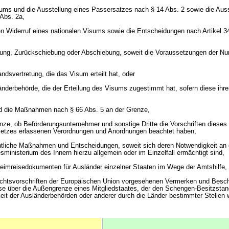
isums und die Ausstellung eines Passersatzes nach § 14 Abs. 2 sowie die Aus
Abs. 2a,
 Widerruf eines nationalen Visums sowie die Entscheidungen nach Artikel 3
isung, Zurückschiebung oder Abschiebung, soweit die Voraussetzungen der N
ndsvertretung, die das Visum erteilt hat, oder
änderbehörde, die der Erteilung des Visums zugestimmt hat, sofern diese ih
nd die Maßnahmen nach § 66 Abs. 5 an der Grenze,
enze, ob Beförderungsunternehmer und sonstige Dritte die Vorschriften diese
setzes erlassenen Verordnungen und Anordnungen beachtet haben,
chtliche Maßnahmen und Entscheidungen, soweit sich deren Notwendigkeit an
ministerium des Innern hierzu allgemein oder im Einzelfall ermächtigt sind,
eimreisedokumenten für Ausländer einzelner Staaten im Wege der Amtshilfe,
 Rechtsvorschriften der Europäischen Union vorgesehenen Vermerken und Bes
se über die Außengrenze eines Mitgliedstaates, der den Schengen-Besitzstand
eit der Ausländerbehörden oder anderer durch die Länder bestimmter Stellen w