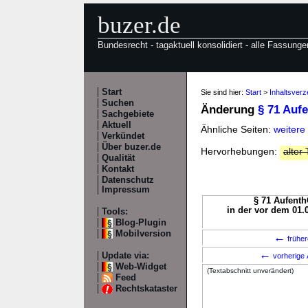
buzer.de
Bundesrecht - tagaktuell konsolidiert - alle Fassunge
Start
Sie sind hier:
Start
>
Inhaltsverz
Suchen
Änderung
§ 71 Auf
Sachgebiete
Aktuell
Ähnliche Seiten:
weitere
Verkündet
Über buzer.de
Hervorhebungen:
alter 
Qualität
Kontakt
Datenschutz
Impressum
§ 71 Aufenth
in der vor dem 01.
Tools:
Blog-Plugin
Mobilversion
←
früher
←
Update via:
vorherige 
Web-Widget
(Textabschnitt unverändert)
Feed
Rechtskataster