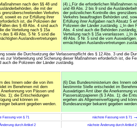
en Maßnahmen nach den §§ 48 und
(4)
1
Für die erforderlichen Maßnahmen n
Ausländerbehörden, die mit der
und 49 Abs. 2 bis 9 sind die Ausländerbeh
es grenzüberschreitenden Verkehrs
der polizeilichen Kontrolle des grenzüber
, soweit es zur Erfüllung ihrer
Verkehrs beauftragten Behörden und, sowe
forderlich ist, die Polizeien der
Erfüllung ihrer Aufgaben nach Absatz 5 erfo
Fällen des § 49 Abs. 4 sind auch
Polizeien der Länder zuständig.
2
In den 
ie die Verteilung nach § 15a
Abs. 4 sind auch die Behörden zuständig,
n des § 49 Abs. 5 Nr. 5 sind die
Verteilung nach § 15a veranlassen.
3
In d
ächtigten Auslandsvertretungen
49 Abs. 5 Nr. 5 sind die vom Auswärtigen
ermächtigten Auslandsvertretungen zustä
ung sowie die Durchsetzung der Verlassenspflicht des § 12 Abs. 3 und die Du
es zur Vorbereitung und Sicherung dieser Maßnahmen erforderlich ist, die 
d auch die Polizeien der Länder zuständig.
m des Innern oder die von ihm
(6) Das Bundesministerium des Innern od
eidet im Benehmen mit dem
bestimmte Stelle entscheidet im Benehm
e Anerkennung von Pässen und
Auswärtigen Amt über die Anerkennung 
Abs. 1); die Entscheidungen
Passersatzpapieren (§ 3 Abs. 1); die Ent
rfügung und können im
ergehen als Allgemeinverfügung und könn
eiger bekannt gegeben werden.
Bundesanzeiger bekannt gegeben werden
e Fassung von § 71
nächste Fassung von § 71
Änderung durch Artikel 2
nächste Änderung durch Artikel 