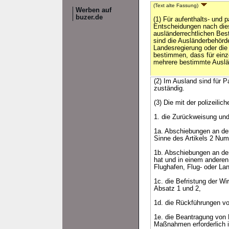
(Text alte Fassung)
Werben auf
buzer.de
(1) Für aufenthalts- und
Entscheidungen nach di
ausländerrechtlichen Be
sind die Ausländerbehörd
Landesregierung oder die
bestimmen, dass für einz
mehrere bestimmte Auslä
(2) Im Ausland sind für 
zuständig.
(3) Die mit der polizeili
1. die Zurückweisung un
1a. Abschiebungen an der
Sinne des Artikels 2 Num
1b. Abschiebungen an der 
hat und in einem andere
Flughafen, Flug- oder Lan
1c. die Befristung der 
Absatz 1 und 2,
1d. die Rückführungen v
1e. die Beantragung von
Maßnahmen erforderlich i