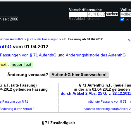
Vorschriftensuche
Vollt
§ / Artikel
Gesetz
n seit 2006
nu
eichnis AufenthG
>
§ 71
>
alle Fassungen
>
a.F. Fassung ab 01.04.2012
Ma
enthG
vom 01.04.2012
 Fassungen von § 71 AufenthG
und
Änderungshistorie des AufenthG
Text
,
neuer Text
Änderung verpasst?
AufenthG hier überwachen!
G a.F. (alte Fassung)
§ 71 AufenthG n.F. (neue Fa
04.2012 geltenden Fassung
in der am 01.04.2012 geltende
durch Artikel 2 Abs. 25 G. v. 22.12.201
e Fassung von § 71
nächste Fassung von § 71
Änderung durch Artikel 2
nächste Änderung durch Artikel 
§ 71 Zuständigkeit