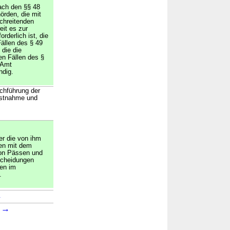
ach den §§ 48
örden, die mit
schreitenden
it es zur
rderlich ist, die
Fällen des § 49
 die die
en Fällen des §
 Amt
ndig.
rchführung der
Festnahme und
er die von ihm
en mit dem
von Pässen und
scheidungen
en im
.
→
→
2