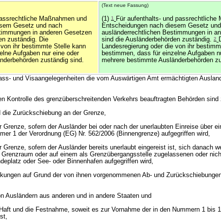
(Text neue Fassung)
 passrechtliche Maßnahmen und
(1)
1
Für aufenthalts- und passrechtlich
esem Gesetz und nach
Entscheidungen nach diesem Gesetz und
stimmungen in anderen Gesetzen
ausländerrechtlichen Bestimmungen in a
en zuständig. Die
sind die Ausländerbehörden zuständig.
2
 von ihr bestimmte Stelle kann
Landesregierung oder die von ihr bestimm
elne Aufgaben nur eine oder
bestimmen, dass für einzelne Aufgaben nu
nderbehörden zuständig sind.
mehrere bestimmte Ausländerbehörden zu
Pass- und Visaangelegenheiten die vom Auswärtigen Amt ermächtigten Auslan
chen Kontrolle des grenzüberschreitenden Verkehrs beauftragten Behörden sind 
d die Zurückschiebung an der Grenze,
 Grenze, sofern der Ausländer bei oder nach der unerlaubten Einreise über e
mer 1 der Verordnung (EG) Nr. 562/2006 (Binnengrenze) aufgegriffen wird,
Grenze, sofern der Ausländer bereits unerlaubt eingereist ist, sich danach we
n Grenzraum oder auf einem als Grenzübergangsstelle zugelassenen oder nic
deplatz oder See- oder Binnenhafen aufgegriffen wird,
Wirkungen auf Grund der von ihnen vorgenommenen Ab- und Zurückschiebunge
on Ausländern aus anderen und in andere Staaten und
 Haft und die Festnahme, soweit es zur Vornahme der in den Nummern 1 bis 
st,