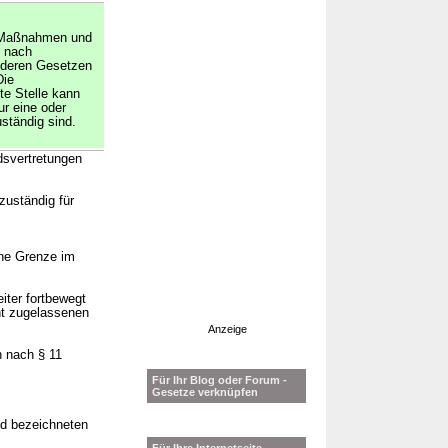
e Maßnahmen und
 nach
nderen Gesetzen
Die
te Stelle kann
r eine oder
ständig sind.
dsvertretungen
zuständig für
ine Grenze im
iter fortbewegt
ht zugelassenen
Anzeige
n nach § 11
Für Ihr Blog oder Forum -
Gesetze verknüpfen
1d bezeichneten