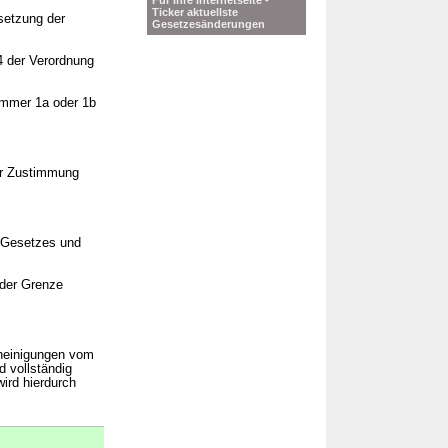
Für Ihre Internetseite -
Ticker aktuellste
setzung der
Gesetzesänderungen
4 der Verordnung
ummer 1a oder 1b
rer Zustimmung
s Gesetzes und
 der Grenze
cheinigungen vom
 vollständig
ird hierdurch