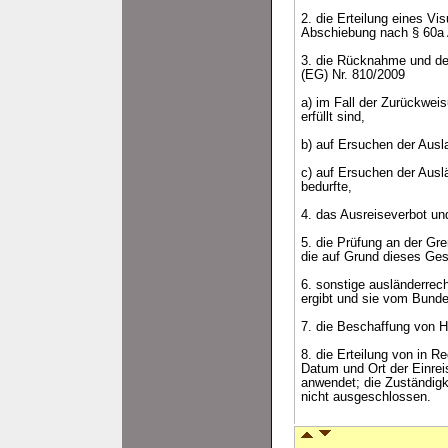
2. die Erteilung eines V
Abschiebung nach § 60a 
3. die Rücknahme und den
(EG) Nr. 810/2009
a) im Fall der Zurückwe
erfüllt sind,
b) auf Ersuchen der Ausla
c) auf Ersuchen der Ausl
bedurfte,
4. das Ausreiseverbot u
5. die Prüfung an der Gr
die auf Grund dieses Ge
6. sonstige ausländerre
ergibt und sie vom Bundes
7. die Beschaffung von H
8. die Erteilung von in
Datum und Ort der Einrei
anwendet; die Zuständigk
nicht ausgeschlossen.