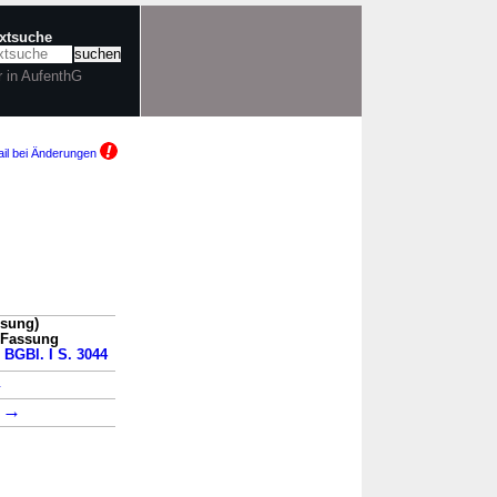
extsuche
r in AufenthG
il bei Änderungen
ssung)
n Fassung
1 BGBl. I S. 3044
→
→
2