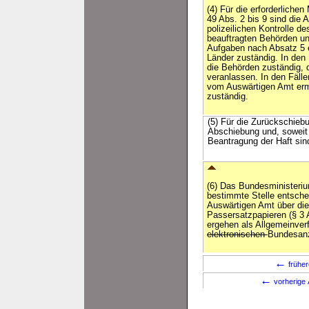
(4) Für die erforderlich
49 Abs. 2 bis 9 sind die 
polizeilichen Kontrolle d
beauftragten Behörden und
Aufgaben nach Absatz 5 er
Länder zuständig. In den 
die Behörden zuständig, d
veranlassen. In den Fälle
vom Auswärtigen Amt erm
zuständig.
(5) Für die Zurückschieb
Abschiebung und, soweit 
Beantragung der Haft sin
(6) Das Bundesministeriu
bestimmte Stelle entsch
Auswärtigen Amt über di
Passersatzpapieren (§ 3 
ergehen als Allgemeinve
elektronischen
Bundesanz
←
früher
←
vorherige 