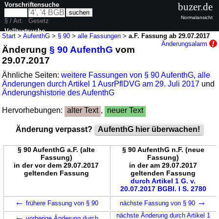
Vorschriftensuche
buzer.de
Normalansicht
§ / Art.
Gesetz
Volltextsuche
Start
>
AufenthG
>
§ 90
>
alle Fassungen
>
a.F. Fassung ab 29.07.2017
Änderungsalarm
Änderung
§ 90 AufenthG
vom
nur in AufenthG
29.07.2017
Ähnliche Seiten:
weitere Fassungen von § 90 AufenthG
,
alle
Änderungen durch Artikel 1 AusrPflDVG am 29. Juli 2017
und
Änderungshistorie des AufenthG
Hervorhebungen:
alter Text
,
neuer Text
Änderung verpasst?
AufenthG hier überwachen!
§ 90 AufenthG a.F. (alte
§ 90 AufenthG n.F. (neue
Fassung)
Fassung)
in der vor dem 29.07.2017
in der am 29.07.2017
geltenden Fassung
geltenden Fassung
durch Artikel 1 G. v.
20.07.2017 BGBl. I S. 2780
←
→
frühere Fassung von § 90
nächste Fassung von § 90
←
nächste Änderung durch Artikel 1
vorherige Änderung durch