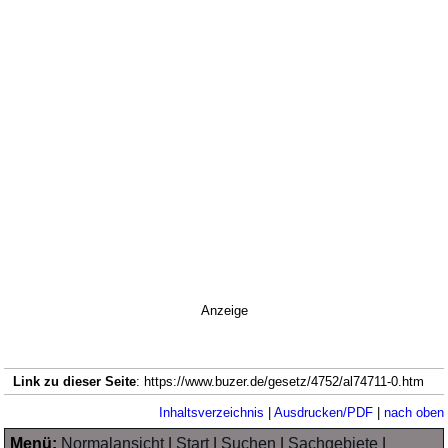
Anzeige
Link zu dieser Seite
: https://www.buzer.de/gesetz/4752/al74711-0.htm
Inhaltsverzeichnis
|
Ausdrucken/PDF
|
nach oben
Menü:
Normalansicht
|
Start
|
Suchen
|
Sachgebiete
|