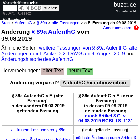
Vorschriftensuche
buzer.de
Normalansicht
§ / Art.
Gesetz
Volltextsuche
Start
>
AufenthG
>
§ 89a
>
alle Fassungen
>
a.F. Fassung ab 09.08.2019
Änderungsalarm
Änderung
§ 89a AufenthG
vom
nur in AufenthG
09.08.2019
Ähnliche Seiten:
weitere Fassungen von § 89a AufenthG
,
alle
Änderungen durch Artikel 3 2. DAVG am 9. August 2019
und
Änderungshistorie des AufenthG
Hervorhebungen:
alter Text
,
neuer Text
Änderung verpasst?
AufenthG hier überwachen!
§ 89a AufenthG a.F. (alte
§ 89a AufenthG n.F. (neue
Fassung)
Fassung)
in der vor dem 09.08.2019
in der am 09.08.2019
geltenden Fassung
geltenden Fassung
durch Artikel 3 G. v.
04.08.2019 BGBl. I S. 1131
←
frühere Fassung von § 89a
(heute geltende Fassung)
←
nächste Änderung durch Artikel 3
vorherige Änderung durch Artikel