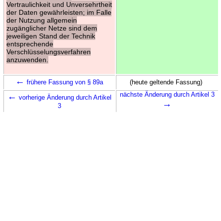
Vertraulichkeit und Unversehrtheit
der Daten gewährleisten; im Falle
der Nutzung allgemein
zugänglicher Netze sind dem
jeweiligen Stand der Technik
entsprechende
Verschlüsselungsverfahren
anzuwenden.
←
frühere Fassung von § 89a
(heute geltende Fassung)
←
nächste Änderung durch Artikel 3
vorherige Änderung durch Artikel
→
3