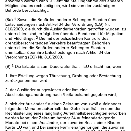
erworben werden kann.
2
Geht die Stellungnahme des anderen
Mitgliedstaates rechtzeitig ein, wird sie von der zuständigen
Behörde berücksichtigt.
(8a)
1
Soweit die Behörden anderer Schengen-Staaten über
Entscheidungen nach Artikel 34 der Verordnung (EG) Nr.
810/2009, die durch die Ausländerbehörden getroffen wurden, zu
unterrichten sind, erfolgt dies über das Bundesamt für Migration
und Flüchtlinge.
2
Die mit der polizeilichen Kontrolle des
grenzüberschreitenden Verkehrs beauftragten Behörden
unterrichten die Behörden anderer Schengen-Staaten
unmittelbar über ihre Entscheidungen nach Artikel 34 der
Verordnung (EG) Nr. 810/2009.
(9)
1
Die Erlaubnis zum Daueraufenthalt - EU erlischt nur, wenn
1. ihre Erteilung wegen Täuschung, Drohung oder Bestechung
zurückgenommen wird,
2. der Ausländer ausgewiesen oder ihm eine
Abschiebungsanordnung nach § 58a bekannt gegeben wird,
3. sich der Ausländer für einen Zeitraum von zwölf aufeinander
folgenden Monaten außerhalb des Gebiets aufhält, in dem die
Rechtsstellung eines langfristig Aufenthaltsberechtigten erworben
werden kann; der Zeitraum beträgt 24 aufeinanderfolgende
Monate bei einem Ausländer, der zuvor im Besitz einer Blauen
Karte EU war, und bei seinen Familienangehörigen, die zuvor im