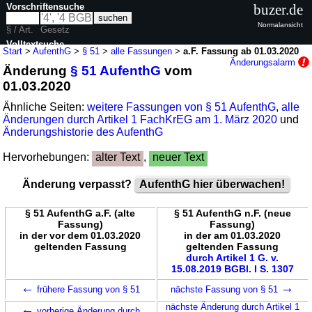
Vorschriftensuche
buzer.de
Normalansicht
§ / Art.
Gesetz
Volltextsuche
Start
>
AufenthG
>
§ 51
>
alle Fassungen
>
a.F. Fassung ab 01.03.2020
Änderungsalarm
Änderung
§ 51 AufenthG
vom
nur in AufenthG
01.03.2020
Ähnliche Seiten:
weitere Fassungen von § 51 AufenthG
,
alle
Änderungen durch Artikel 1 FachKrEG am 1. März 2020
und
Änderungshistorie des AufenthG
Hervorhebungen:
alter Text
,
neuer Text
Änderung verpasst?
AufenthG hier überwachen!
§ 51 AufenthG a.F. (alte
§ 51 AufenthG n.F. (neue
Fassung)
Fassung)
in der vor dem 01.03.2020
in der am 01.03.2020
geltenden Fassung
geltenden Fassung
durch Artikel 1 G. v.
15.08.2019 BGBl. I S. 1307
←
→
frühere Fassung von § 51
nächste Fassung von § 51
←
nächste Änderung durch Artikel 1
vorherige Änderung durch