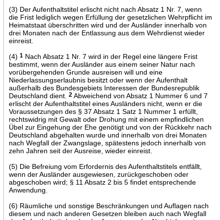
(3) Der Aufenthaltstitel erlischt nicht nach Absatz 1 Nr. 7, wenn
die Frist lediglich wegen Erfüllung der gesetzlichen Wehrpflicht im
Heimatstaat überschritten wird und der Ausländer innerhalb von
drei Monaten nach der Entlassung aus dem Wehrdienst wieder
einreist.
(4)
1
Nach Absatz 1 Nr. 7 wird in der Regel eine längere Frist
bestimmt, wenn der Ausländer aus einem seiner Natur nach
vorübergehenden Grunde ausreisen will und eine
Niederlassungserlaubnis besitzt oder wenn der Aufenthalt
außerhalb des Bundesgebiets Interessen der Bundesrepublik
Deutschland dient.
2
Abweichend von Absatz 1 Nummer 6 und 7
erlischt der Aufenthaltstitel eines Ausländers nicht, wenn er die
Voraussetzungen des § 37 Absatz 1 Satz 1 Nummer 1 erfüllt,
rechtswidrig mit Gewalt oder Drohung mit einem empfindlichen
Übel zur Eingehung der Ehe genötigt und von der Rückkehr nach
Deutschland abgehalten wurde und innerhalb von drei Monaten
nach Wegfall der Zwangslage, spätestens jedoch innerhalb von
zehn Jahren seit der Ausreise, wieder einreist.
(5) Die Befreiung vom Erfordernis des Aufenthaltstitels entfällt,
wenn der Ausländer ausgewiesen, zurückgeschoben oder
abgeschoben wird; § 11 Absatz 2 bis 5 findet entsprechende
Anwendung.
(6) Räumliche und sonstige Beschränkungen und Auflagen nach
diesem und nach anderen Gesetzen bleiben auch nach Wegfall