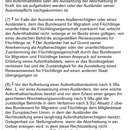
des Aufenthaltstitels oder der Aussetzung der Abschiebung in
Kraft, bis sie aufgehoben werden oder der Ausländer seiner
Ausreisepflicht nachgekommen ist.
(7)
1
Im Falle der Ausreise eines Asylberechtigten oder eines
Ausländers, dem das Bundesamt für Migration und Flüchtlinge
unanfechtbar die Flüchtlingseigenschaft zuerkannt hat, erlischt
der Aufenthaltstitel nicht, solange er im Besitz eines gültigen, von
einer deutschen Behörde ausgestellten Reiseausweises für
Flüchtlinge ist.
2
Der Ausländer hat auf Grund seiner
Anerkennung als Asylberechtigter oder der unanfechtbaren
Zuerkennung der Flüchtlingseigenschaft durch das Bundesamt
für Migration und Flüchtlinge keinen Anspruch auf erneute
Erteilung eines Aufenthaltstitels, wenn er das Bundesgebiet
verlassen hat und die Zuständigkeit für die Ausstellung eines
Reiseausweises für Flüchtlinge auf einen anderen Staat
übergegangen ist.
(8)
1
Vor der Aufhebung einer Aufenthaltserlaubnis nach § 38a
Abs. 1, vor einer Ausweisung eines Ausländers, der eine solche
Aufenthaltserlaubnis besitzt und vor dem Erlass einer gegen ihn
gerichteten Abschiebungsanordnung nach § 58a gibt die
zuständige Behörde in dem Verfahren nach § 91c Absatz 2 über
das Bundesamt für Migration und Flüchtlinge dem Mitgliedstaat
der Europäischen Union, in dem der Ausländer die
Rechtsstellung eines langfristig Aufenthaltsberechtigten besitzt,
Gelegenheit zur Stellungnahme, wenn die Abschiebung in ein
Gebiet erwogen wird, in dem diese Rechtsstellung nicht