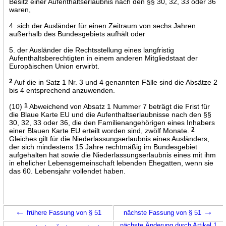
Besitz einer Aufenthaltserlaubnis nach den §§ 30, 32, 33 oder 36
waren,
4. sich der Ausländer für einen Zeitraum von sechs Jahren
außerhalb des Bundesgebiets aufhält oder
5. der Ausländer die Rechtsstellung eines langfristig
Aufenthaltsberechtigten in einem anderen Mitgliedstaat der
Europäischen Union erwirbt.
2
Auf die in Satz 1 Nr. 3 und 4 genannten Fälle sind die Absätze 2
bis 4 entsprechend anzuwenden.
(10)
1
Abweichend von Absatz 1 Nummer 7 beträgt die Frist für
die Blaue Karte EU und die Aufenthaltserlaubnisse nach den §§
30, 32, 33 oder 36, die den Familienangehörigen eines Inhabers
einer Blauen Karte EU erteilt worden sind, zwölf Monate.
2
Gleiches gilt für die Niederlassungserlaubnis eines Ausländers,
der sich mindestens 15 Jahre rechtmäßig im Bundesgebiet
aufgehalten hat sowie die Niederlassungserlaubnis eines mit ihm
in ehelicher Lebensgemeinschaft lebenden Ehegatten, wenn sie
das 60. Lebensjahr vollendet haben.
←
→
frühere Fassung von § 51
nächste Fassung von § 51
nächste Änderung durch Artikel 1