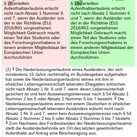
§
20
erteilten
§
18d
erteilten
Aufenthaltserlaubnis erlischt
Aufenthaltserlaubnis erlischt
nicht nach Absatz 1 Nummer 6
nicht nach Absatz 1 Nummer 6
und 7, wenn der Ausländer von
und 7, wenn der Ausländer von
der in der Richtlinie (EU)
der in der Richtlinie (EU)
2016/801 vorgesehenen
2016/801 vorgesehenen
Möglichkeit Gebrauch macht,
Möglichkeit Gebrauch macht,
einen Teil des Studiums oder
einen Teil des Studiums oder
des Forschungsvorhabens in
des Forschungsvorhabens in
einem anderen Mitgliedstaat der
einem anderen Mitgliedstaat der
Europäischen Union
Europäischen Union
durchzuführen.
durchzuführen.
(2)
1
Die Niederlassungserlaubnis eines Ausländers, der sich
mindestens 15 Jahre rechtmäßig im Bundesgebiet aufgehalten
hat sowie die Niederlassungserlaubnis seines mit ihm in
ehelicher Lebensgemeinschaft lebenden Ehegatten erlöschen
nicht nach Absatz 1 Nr. 6 und 7, wenn deren Lebensunterhalt
gesichert ist und kein Ausweisungsinteresse nach § 54 Absatz 1
Nummer 2 bis 5 oder Absatz 2 Nummer 5 bis 7 besteht.
2
Die
Niederlassungserlaubnis eines mit einem Deutschen in ehelicher
Lebensgemeinschaft lebenden Ausländers erlischt nicht nach
Absatz 1 Nr. 6 und 7, wenn kein Ausweisungsinteresse nach § 54
Absatz 1 Nummer 2 bis 5 oder Absatz 2 Nummer 5 bis 7 besteht.
3
Zum Nachweis des Fortbestandes der Niederlassungserlaubnis
stellt die Ausländerbehörde am Ort des letzten gewöhnlichen
Aufenthalts auf Antrag eine Bescheinigung aus.