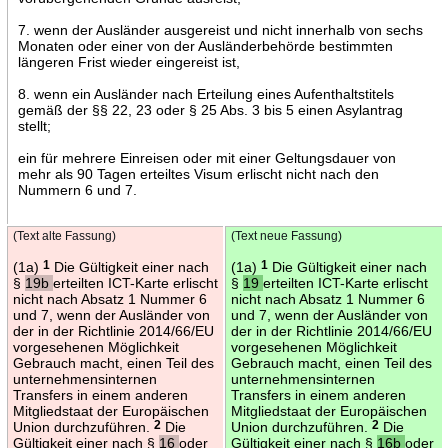
7. wenn der Ausländer ausgereist und nicht innerhalb von sechs
Monaten oder einer von der Ausländerbehörde bestimmten
längeren Frist wieder eingereist ist,
8. wenn ein Ausländer nach Erteilung eines Aufenthaltstitels
gemäß der §§ 22, 23 oder § 25 Abs. 3 bis 5 einen Asylantrag
stellt;
ein für mehrere Einreisen oder mit einer Geltungsdauer von
mehr als 90 Tagen erteiltes Visum erlischt nicht nach den
Nummern 6 und 7.
(Text alte Fassung)
(Text neue Fassung)
(1a)
1
Die Gültigkeit einer nach
(1a)
1
Die Gültigkeit einer nach
§
19b
erteilten ICT-Karte erlischt
§
19
erteilten ICT-Karte erlischt
nicht nach Absatz 1 Nummer 6
nicht nach Absatz 1 Nummer 6
und 7, wenn der Ausländer von
und 7, wenn der Ausländer von
der in der Richtlinie 2014/66/EU
der in der Richtlinie 2014/66/EU
vorgesehenen Möglichkeit
vorgesehenen Möglichkeit
Gebrauch macht, einen Teil des
Gebrauch macht, einen Teil des
unternehmensinternen
unternehmensinternen
Transfers in einem anderen
Transfers in einem anderen
Mitgliedstaat der Europäischen
Mitgliedstaat der Europäischen
Union durchzuführen.
2
Die
Union durchzuführen.
2
Die
Gültigkeit einer nach §
16
oder
Gültigkeit einer nach §
16b
oder