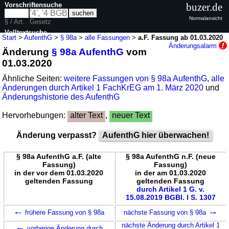
Vorschriftensuche
buzer.de
Normalansicht
§ / Art.
Gesetz
Volltextsuche
Start
>
AufenthG
>
§ 98a
>
alle Fassungen
>
a.F. Fassung ab 01.03.2020
Änderungsalarm
Änderung
§ 98a AufenthG
vom
nur in AufenthG
01.03.2020
Ähnliche Seiten:
weitere Fassungen von § 98a AufenthG
,
alle
Änderungen durch Artikel 1 FachKrEG am 1. März 2020
und
Änderungshistorie des AufenthG
Hervorhebungen:
alter Text
,
neuer Text
Änderung verpasst?
AufenthG hier überwachen!
§ 98a AufenthG a.F. (alte
§ 98a AufenthG n.F. (neue
Fassung)
Fassung)
in der vor dem 01.03.2020
in der am 01.03.2020
geltenden Fassung
geltenden Fassung
durch Artikel 1 G. v.
15.08.2019 BGBl. I S. 1307
←
→
frühere Fassung von § 98a
nächste Fassung von § 98a
←
nächste Änderung durch Artikel 1
vorherige Änderung durch