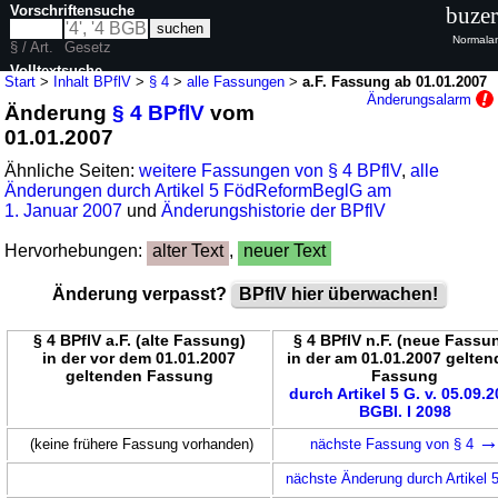
Vorschriftensuche
buzer
Normalan
§ / Art.
Gesetz
Volltextsuche
Start
>
Inhalt BPflV
>
§ 4
>
alle Fassungen
>
a.F. Fassung ab 01.01.2007
Änderungsalarm
Änderung
§ 4 BPflV
vom
nur in BPflV
01.01.2007
Ähnliche Seiten:
weitere Fassungen von § 4 BPflV
,
alle
Änderungen durch Artikel 5 FödReformBeglG am
1. Januar 2007
und
Änderungshistorie der BPflV
Hervorhebungen:
alter Text
,
neuer Text
Änderung verpasst?
BPflV hier überwachen!
§ 4 BPflV a.F. (alte Fassung)
§ 4 BPflV n.F. (neue Fassu
in der vor dem 01.01.2007
in der am 01.01.2007 gelte
geltenden Fassung
Fassung
durch Artikel 5 G. v. 05.09.
BGBl. I 2098
(keine frühere Fassung vorhanden)
nächste Fassung von § 4
nächste Änderung durch Artikel 