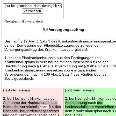
(Textabschnitt unverändert)
§ 4 Versorgungsauftrag
Der nach § 17 Abs. 1 Satz 3 des Krankenhausfinanzierungsgesetze
bei der Bemessung der Pflegesätze zugrunde zu legende
Versorgungsauftrag des Krankenhauses ergibt sich
1. bei den Plankrankenhäusern aus den Festlegungen des
Krankenhausplans in Verbindung mit den Bescheiden zu seiner
Durchführung nach § 6 Abs. 1 in Verbindung mit § 8 Abs. 1 Satz 3 d
Krankenhausfinanzierungsgesetzes sowie ergänzenden
Vereinbarungen nach § 109 Abs. 1 Satz 4 des Fünften Buches
Sozialgesetzbuch,
(Text alte Fassung)
(Text neue Fassung)
2. bei Hochschulkliniken aus der
2. bei Hochschulkliniken aus d
Aufnahme der Hochschule in das
Anerkennung
nach
den
Hochschulverzeichnis
nach
§ 4 des
landesrechtlichen Vorschriften
Hochschulbauförderungsgesetzes
dem Krankenhausplan nach § 
und dem Krankenhausplan nach §
Abs. 1 des