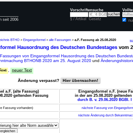
Vorschriftensuche
Vollt
§ / Artikel
Gesetz
n seit 2006
nu
zeichnis BTHO
>
Eingangsformel
>
alle Fassungen
>
a.F. Fassung ab 25.08.2020
Ma
formel Hausordnung des Deutschen Bundestages
vom 2
 Fassungen von Eingangsformel Hausordnung des Deutschen Bundes
anntmachung BTHONB 2020 am 25. August 2020
und
Änderungshistor
Text
,
neuer Text
Änderung verpasst?
Hier überwachen!
l a.F. (alte Fassung)
Eingangsformel n.F. (neue F
08.2020 geltenden Fassung
in der am 25.08.2020 geltende
durch B. v. 29.06.2020 BGBl. I
ere Fassung vorhanden)
nächste Fassung von Eingangsfor
nächste Änderung durch Bekanntma