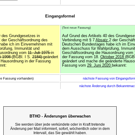
Eingangsformel
(Text neue Fassung)
0 des Grundgesetzes in
Auf Grund des Artikels 40 des Grundgese
2 der Geschäftsordnung des
Verbindung mit § 7
Absatz
2 der Geschäf
habe ich im Einvernehmen mit
Deutschen Bundestages habe ich im Ein
rüfung, Immunität und
dem Ausschuss für Wahlprüfung, Immunit
ausordnung vom
11. Juli 1975
in
Geschäftsordnung die Hausordnung vom
i 1998
(BGBl. I S.
2184)
geändert
der Fassung vom 18.
Oktober 2018
(BGBl
 Hausordnung in der Fassung
geändert und mache die geänderte Hausor
nnt:
Fassung vom
29. Juni 2020
bekannt:
ere Fassung vorhanden)
nächste Fassung von Eingangsfor
nächste Änderung durch Bekanntma
BTHO - Änderungen überwachen
Sie werden über jede verkündete oder in Kraft tretende
Änderung per Mail informiert, sofort, wöchentlich oder in dem
Intervall, das Sie gewählt haben.