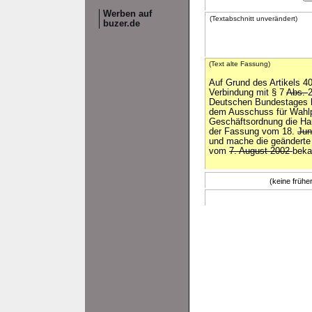
Werben auf
(Textabschnitt unverändert)
buzer.de
(Text alte Fassung)
Auf Grund des Artikels 4
Verbindung mit § 7
Abs.
Deutschen Bundestages 
dem Ausschuss für Wahlp
Geschäftsordnung die H
der Fassung vom 18.
Jun
und mache die geänderte
vom
7. August 2002
beka
(keine früh