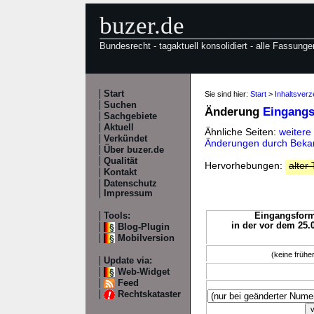
buzer.de
Bundesrecht - tagaktuell konsolidiert - alle Fassunge
Start
Sie sind hier:
Start
>
Inhaltsver
Suchen
Änderung
Eingangs
Sachgebiete
Aktuell
Ähnliche Seiten:
weitere
Verkündet
Änderungen durch Bek
Über buzer.de
Qualität
Hervorhebungen:
alter 
Kontakt
Datenschutz
Impressum
Tools:
Eingangsforme
in der vor dem 25.
Blog-Plugin
Mobilversion
(keine früh
Update via:
Web-Widget
Feed
Rechtskataster