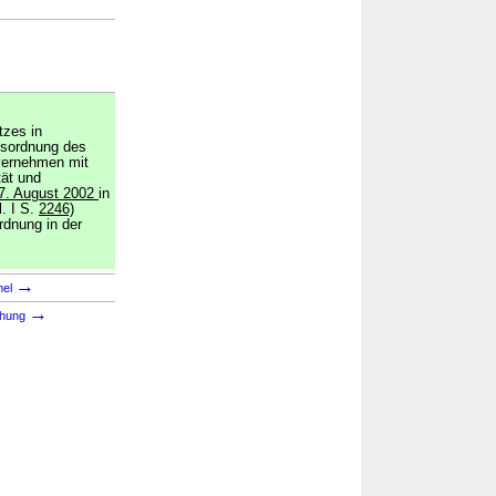
tzes in
tsordnung des
vernehmen mit
ät und
7. August 2002
in
. I S.
2246)
dnung in der
→
mel
→
chung