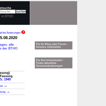
extsuche
r in BTHO
il bei Änderungen
5.08.2020
tages
,
alle
Für Ihr Blog oder Forum -
Gesetze verknüpfen
ie der BTHO
Für Ihre Internetseite -
Ticker aktuellste
Gesetzesänderungen
assung)
n Fassung
 S. 1949
→
mel
→
chung