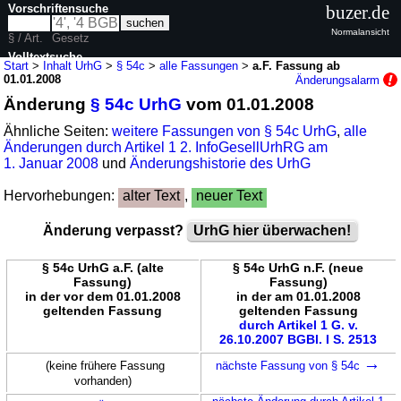
Vorschriftensuche
buzer.de
Normalansicht
§ / Art.
Gesetz
Volltextsuche
Start
>
Inhalt UrhG
>
§ 54c
>
alle Fassungen
>
a.F. Fassung ab
01.01.2008
Änderungsalarm
nur in UrhG
Änderung
§ 54c UrhG
vom 01.01.2008
Ähnliche Seiten:
weitere Fassungen von § 54c UrhG
,
alle
Änderungen durch Artikel 1 2. InfoGesellUrhRG am
1. Januar 2008
und
Änderungshistorie des UrhG
Hervorhebungen:
alter Text
,
neuer Text
Änderung verpasst?
UrhG hier überwachen!
§ 54c UrhG a.F. (alte
§ 54c UrhG n.F. (neue
Fassung)
Fassung)
in der vor dem 01.01.2008
in der am 01.01.2008
geltenden Fassung
geltenden Fassung
durch Artikel 1 G. v.
26.10.2007 BGBl. I S. 2513
→
(keine frühere Fassung
nächste Fassung von § 54c
vorhanden)