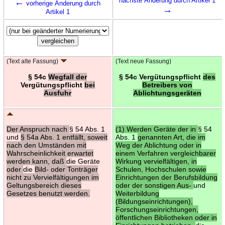
←
nächste Änderung durch Artikel 1
vorherige Änderung durch
→
Artikel 1
(Text alte Fassung)
(Text neue Fassung)
§ 54c
Wegfall der
§ 54c Vergütungspflicht
des
Vergütungspflicht
bei
Betreibers von
Ausfuhr
Ablichtungsgeräten
Der Anspruch nach
§ 54 Abs. 1
(1) Werden Geräte der in
§ 54
und
§ 54a Abs. 1 entfällt, soweit
Abs. 1
genannten Art, die im
nach den Umständen mit
Weg der Ablichtung oder in
Wahrscheinlichkeit erwartet
einem Verfahren vergleichbarer
werden kann, daß
die Geräte
Wirkung vervielfältigen, in
oder
die
Bild- oder Tonträger
Schulen, Hochschulen sowie
nicht zu Vervielfältigungen im
Einrichtungen der Berufsbildung
Geltungsbereich dieses
oder der sonstigen Aus-
und
Gesetzes benutzt werden.
Weiterbildung
(Bildungseinrichtungen),
Forschungseinrichtungen,
öffentlichen Bibliotheken oder in