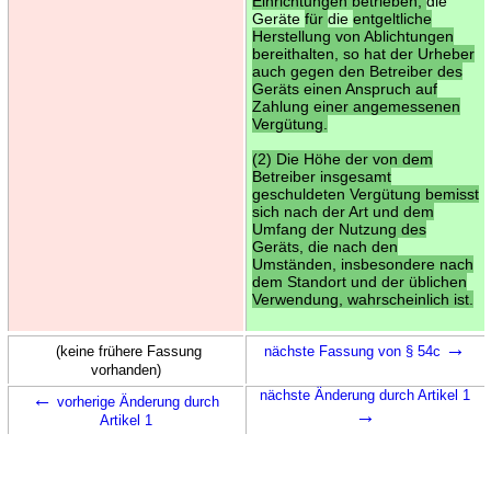
Einrichtungen betrieben,
die
Geräte
für
die
entgeltliche
Herstellung von Ablichtungen
bereithalten, so hat der Urheber
auch gegen den Betreiber des
Geräts einen Anspruch auf
Zahlung einer angemessenen
Vergütung.
(2) Die Höhe der von dem
Betreiber insgesamt
geschuldeten Vergütung bemisst
sich nach der Art und dem
Umfang der Nutzung des
Geräts, die nach den
Umständen, insbesondere nach
dem Standort und der üblichen
Verwendung, wahrscheinlich ist.
→
(keine frühere Fassung
nächste Fassung von § 54c
vorhanden)
←
nächste Änderung durch Artikel 1
vorherige Änderung durch
→
Artikel 1