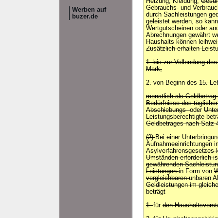
Heizung, Kleidung,
Gesun
Gebrauchs- und Verbrauc
Werben auf
durch Sachleistungen ged
buzer.de
geleistet werden, so kann
Wertgutscheinen oder and
Abrechnungen gewährt we
Haushalts können leihwei
Zusätzlich erhalten Leist
1. bis zur Vollendung de
Mark,
2. von Beginn des 15. L
monatlich als Geldbetrag
Bedürfnisse des täglich
Abschiebungs-
oder
Unte
Leistungsberechtigte bet
Geldbetrages nach Satz 
(2)
Bei einer Unterbringu
Aufnahmeeinrichtungen i
Asylverfahrensgesetzes 
Umständen erforderlich is
gewährenden Sachleistu
Leistungen
in Form von
W
vergleichbaren
unbaren 
Geldleistungen im gleich
beträgt
1.
für
den Haushaltsvors