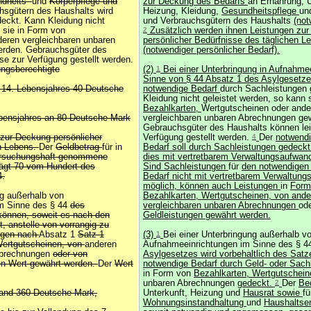
dheits-
und
Körperpflege und
zur Deckung des Bedarfs
an Ernährung, U
hsgütern des Haushalts wird
Heizung, Kleidung,
Gesundheitspflege
un
eckt. Kann Kleidung nicht
und Verbrauchsgütern des Haushalts
(not
 sie in Form von
2
Zusätzlich werden ihnen Leistungen zu
eren vergleichbaren unbaren
persönlicher Bedürfnisse des täglichen L
rden. Gebrauchsgüter des
(notwendiger persönlicher Bedarf).
se zur Verfügung gestellt werden.
ungsberechtigte
(2)
1
Bei einer Unterbringung in Aufnahme
Sinne von § 44 Absatz 1 des Asylgesetz
s 14. Lebensjahres 40 Deutsche
notwendige Bedarf
durch Sachleistungen
Kleidung nicht geleistet werden, so kann 
Bezahlkarten,
Wertgutscheinen oder ande
ebensjahres an 80 Deutsche Mark
vergleichbaren unbaren Abrechnungen ge
Gebrauchsgüter des Haushalts können lei
 zur Deckung persönlicher
Verfügung gestellt werden.
4
Der
notwendi
en Lebens.
Der
Geldbetrag
für in
Bedarf soll durch Sachleistungen gedeckt
rsuchungshaft genommene
dies mit vertretbarem Verwaltungsaufwand
rägt 70 vom Hundert des
Sind Sachleistungen
für
den notwendigen 
4.
Bedarf nicht mit vertretbarem Verwaltun
möglich, können auch Leistungen
in
Form
ng außerhalb von
Bezahlkarten, Wertgutscheinen, von ande
m Sinne des § 44
des
vergleichbaren unbaren Abrechnungen
od
können, soweit es nach den
Geldleistungen gewährt werden.
t, anstelle von vorrangig zu
ngen nach
Absatz 1
Satz 1
(3)
1
Bei einer Unterbringung außerhalb v
ertgutscheinen, von
anderen
Aufnahmeeinrichtungen im Sinne des § 4
Abrechnungen
oder von
Asylgesetzes wird vorbehaltlich des Satz
en Wert gewährt werden.
Der
Wert
notwendige Bedarf durch Geld- oder Sach
in Form von
Bezahlkarten, Wertgutschei
unbaren Abrechnungen
gedeckt.
2
Der
Be
tand 360 Deutsche Mark,
Unterkunft, Heizung und
Hausrat sowie
fü
Wohnungsinstandhaltung
und
Haushaltsen