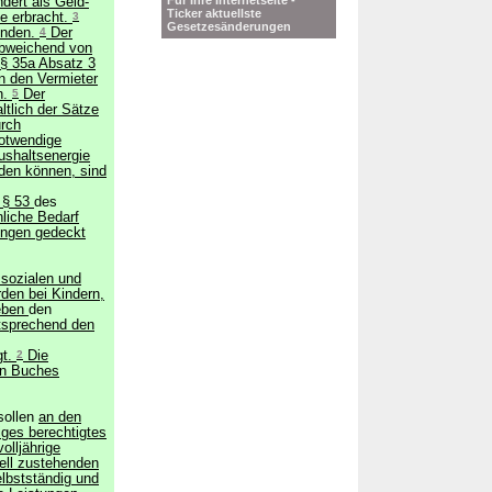
Für Ihre Internetseite -
ert als Geld-
Ticker aktuellste
te erbracht.
3
Gesetzesänderungen
enden.
4
Der
bweichend von
 § 35a Absatz 3
n den Vermieter
n.
5
Der
ltlich der Sätze
urch
otwendige
ushaltsenergie
rden können, sind
 § 53
des
liche Bedarf
ungen gedeckt
 sozialen und
den bei Kindern,
eben
den
tsprechend den
gt.
2
Die
en Buches
sollen
an den
riges berechtigtes
olljährige
ell zustehenden
lbstständig und