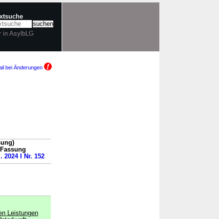
extsuche
r in AsylbLG
il bei Änderungen
sung)
n Fassung
. 2024 I Nr. 152
en Leistungen