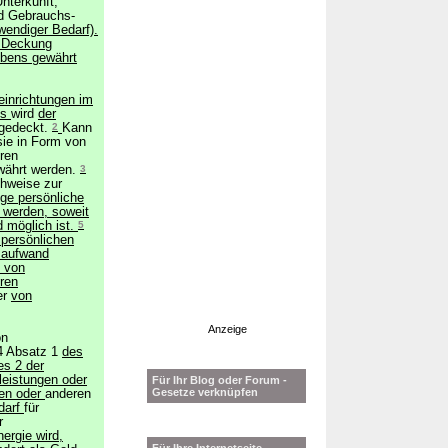
nterkunft,
d Gebrauchs-
wendiger Bedarf).
r Deckung
ebens gewährt
einrichtungen im
es
wird
der
 gedeckt.
2
Kann
sie in Form von
ren
währt werden.
3
hweise zur
ge persönliche
 werden, soweit
 möglich ist.
5
persönlichen
gsaufwand
 von
ren
er
von
Anzeige
on
4 Absatz 1
des
es 2 der
leistungen oder
Für Ihr Blog oder Forum -
Gesetze verknüpfen
nen oder
anderen
darf
für
r
ergie wird,