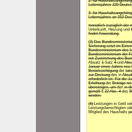
2. für Haushaltsangehörig
Lebensjahres 220 Deutsc
3. für Haushaltsangehöri
Lebensjahres an 310 Deu
monatlich zuzüglich der 
Unterkunft, Heizung und
findet Anwendung.
(3) Das Bundesminister
Sicherung setzt im Einv
Bundesministerium des I
Bundesministerium der F
mit Zustimmung des Bund
Absatz
1
Satz
4
und
Abs
Januar eines Jahres neu
Berücksichtigung
der
tat
zur Deckung
des in
Absat
erforderlich ist. Für die 
Erhöhung
der
Beträge ni
übersteigen, um
den
in d
gemäß
§
22 Abs. 4
des
B
werden.
(4)
Leistungen in Geld od
Leistungsberechtigten od
Mitglied des Haushalts
p