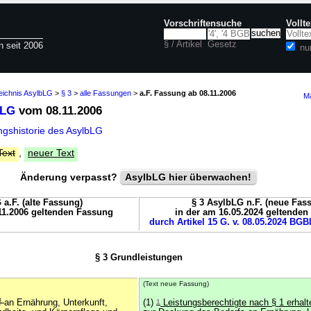
Vorschriftensuche
Vollt
§ / Artikel
Gesetz
n seit 2006
nu
eichnis AsylbLG
>
§ 3
>
alle Fassungen
>
a.F. Fassung ab 08.11.2006
Ma
bLG
vom 08.11.2006
gshistorie des AsylbLG
Text
,
neuer Text
Änderung verpasst?
AsylbLG hier überwachen!
 a.F. (alte Fassung)
§ 3 AsylbLG n.F. (neue Fas
11.2006 geltenden Fassung
in der am 16.05.2024 geltende
durch Artikel 15 G. v. 08.05.2024 BGBl
§ 3 Grundleistungen
(Text neue Fassung)
f
an Ernährung, Unterkunft,
(1)
1
Leistungsberechtigte nach § 1 erhalt