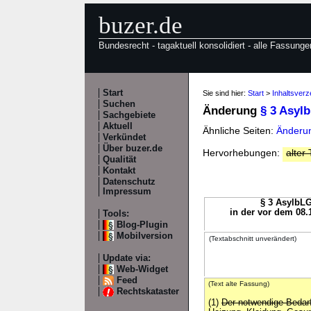
buzer.de
Bundesrecht - tagaktuell konsolidiert - alle Fassunge
Start
Sie sind hier:
Start
>
Inhaltsverz
Suchen
Änderung
§ 3 Asyl
Sachgebiete
Aktuell
Ähnliche Seiten:
Änderun
Verkündet
Über buzer.de
Hervorhebungen:
alter 
Qualität
Kontakt
Datenschutz
Impressum
§ 3 AsylbLG
in der vor dem 08.
Tools:
Blog-Plugin
Mobilversion
(Textabschnitt unverändert)
Update via:
Web-Widget
Feed
(Text alte Fassung)
Rechtskataster
(1)
Der notwendige Bedar