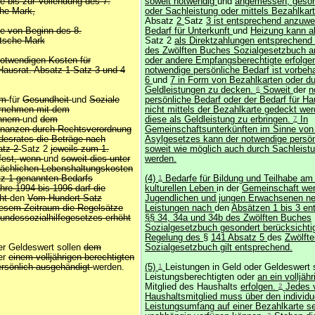
e bis zur Vollendung des 7.
soweit notwendig
und
angemessen, gesond
he Mark,
oder Sachleistung oder mittels Bezahlkar
Absatz
2
Satz
3 ist entsprechend anzuw
ge von Beginn des 8.
Bedarf für Unterkunft
und
Heizung kann a
tsche Mark
Satz 2
als Direktzahlungen entsprechend
des Zwölften Buches Sozialgesetzbuch a
notwendigen Kosten für
oder andere Empfangsberechtigte erfolge
Hausrat. Absatz 1 Satz 3 und 4
notwendige persönliche Bedarf ist vorbeha
6
und
7 in Form von Bezahlkarten oder d
Geldleistungen zu decken.
6
Soweit
der
n
ium
für
Gesundheit
und
Soziale
persönliche Bedarf oder der Bedarf für Ha
ernehmen mit dem
nicht mittels der Bezahlkarte gedeckt we
nnern
und
dem
diese als Geldleistung zu erbringen.
7
In
inanzen durch Rechtsverordnung
Gemeinschaftsunterkünften im Sinne von
esrates die Beträge nach
Asylgesetzes kann der notwendige persön
atz 2
Satz 2
jeweils zum 1.
soweit wie möglich auch durch Sachleist
 fest, wenn
und
soweit dies unter
werden.
sächlichen Lebenshaltungskosten
z 1 genannten Bedarfs
(4)
1
Bedarfe für Bildung und Teilhabe am
Jahre 1994 bis 1996 darf die
kulturellen Leben
in der
Gemeinschaft wer
cht
den
Vom-Hundert-Satz
Jugendlichen und jungen Erwachsenen n
iesem Zeitraum die Regelsätze
Leistungen nach
den
Absätzen 1 bis 3 en
undessozialhilfegesetzes erhöht
§§ 34, 34a und 34b des Zwölften Buches
Sozialgesetzbuch gesondert berücksichti
Regelung des
§
141 Absatz 5
des
Zwölft
er Geldeswert sollen
dem
Sozialgesetzbuch gilt entsprechend.
er
einem volljährigen berechtigten
ersönlich ausgehändigt
werden.
(5)
1
Leistungen in Geld oder Geldeswert 
Leistungsberechtigten oder
an ein volljäh
Mitglied des Haushalts
erfolgen.
2
Jedes v
Haushaltsmitglied muss über den individu
Leistungsumfang auf einer Bezahlkarte se