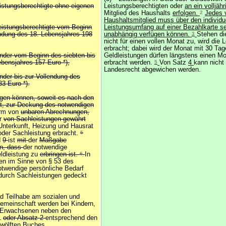
istungsberechtigte ohne eigenen
Leistungsberechtigten oder
an ein volljäh
Mitglied des Haushalts
erfolgen.
2
Jedes v
Haushaltsmitglied muss über den individu
Leistungsberechtigte vom Beginn
Leistungsumfang auf einer Bezahlkarte se
endung des 18. Lebensjahres 198
unabhängig verfügen können.
3
Stehen di
nicht für einen vollen Monat zu, wird die L
erbracht; dabei wird der Monat mit 30 Ta
inder vom Beginn des siebten bis
Geldleistungen dürfen längstens einen M
ebensjahres 157 Euro *),
erbracht werden.
5
Von Satz
4
kann nicht
Landesrecht abgewichen werden.
inder bis zur Vollendung des
3 Euro *).
ngen können, soweit es nach den
st, zur Deckung des notwendigen
orm von
unbaren Abrechnungen,
er
von Sachleistungen gewährt
 Unterkunft, Heizung und Hausrat
oder Sachleistung erbracht.
5
d
9
ist
mit
der
Maßgabe
n, dass
der notwendige
eldleistung zu
erbringen ist.
6
In
en im Sinne von § 53 des
twendige persönliche Bedarf
durch Sachleistungen gedeckt
nd Teilhabe am sozialen und
Gemeinschaft werden bei Kindern,
 Erwachsenen neben den
1
oder Absatz 2
entsprechend den
Zwölften Buches