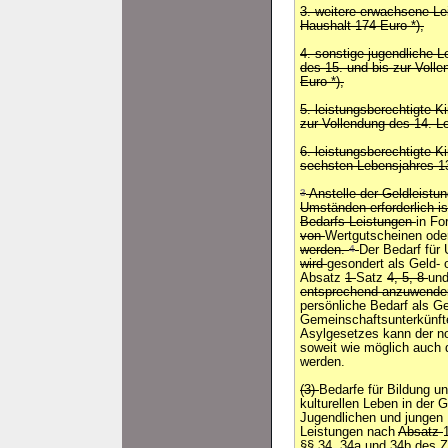
3. weitere erwachsene Le
Haushalt 174 Euro *),
4. sonstige jugendliche 
des 15. und bis zur Voll
Euro *),
5. leistungsberechtigte K
zur Vollendung des 14. L
6. leistungsberechtigte K
sechsten Lebensjahres 13
3
Anstelle der Geldleistu
Umständen erforderlich i
Bedarfs Leistungen
in F
von
Wertgutscheinen od
werden.
4
Der Bedarf für
wird
gesondert als Geld- 
Absatz
1
Satz
4, 5, 8
un
entsprechend anzuwende
persönliche Bedarf als G
Gemeinschaftsunterkünft
Asylgesetzes kann der no
soweit wie möglich auch 
werden.
(3)
Bedarfe für Bildung u
kulturellen Leben in der 
Jugendlichen und jungen
Leistungen nach
Absatz
§§ 34, 34a und 34b des 