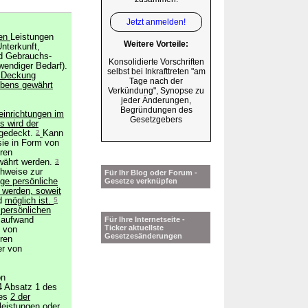
Jetzt anmelden!
ten
Leistungen
Weitere Vorteile:
nterkunft,
nd Gebrauchs-
Konsolidierte Vorschriften
wendiger Bedarf).
selbst bei Inkrafttreten "am
r Deckung
Tage nach der
ebens gewährt
Verkündung", Synopse zu
jeder Änderungen,
Begründungen des
einrichtungen im
Gesetzgebers
s wird der
 gedeckt.
2
Kann
sie in Form von
ren
währt werden.
3
hweise zur
Für Ihr Blog oder Forum -
ge persönliche
Gesetze verknüpfen
 werden, soweit
nd
möglich ist.
5
 persönlichen
gsaufwand
Für Ihre Internetseite -
Ticker aktuellste
 von
Gesetzesänderungen
ren
er von
on
4 Absatz 1 des
zes
2 der
leistungen oder