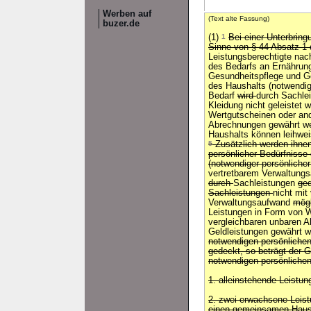
Werben auf
(Text alte Fassung)
buzer.de
(1)
1
Bei einer Unterbrin
Sinne von § 44 Absatz 1 
Leistungsberechtigte nac
des Bedarfs an Ernährung
Gesundheitspflege und G
des Haushalts (notwendig
Bedarf
wird
durch Sachle
Kleidung nicht geleistet 
Wertgutscheinen oder and
Abrechnungen gewährt w
Haushalts können leihwei
5
Zusätzlich werden ihne
persönlicher Bedürfnisse
(notwendiger persönlicher
vertretbarem Verwaltung
durch
Sachleistungen
ge
Sachleistungen
nicht mit
Verwaltungsaufwand
mögl
Leistungen in Form von 
vergleichbaren unbaren 
Geldleistungen gewährt 
notwendigen persönlichen
gedeckt, so beträgt der G
notwendigen persönlichen
1. alleinstehende Leistun
2. zwei erwachsene Leistu
einen gemeinsamen Hausha