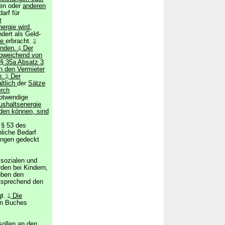
en oder
anderen
arf für
r
ergie wird,
dert als Geld-
te
erbracht.
3
enden.
4
Der
bweichend von
 § 35a Absatz 3
n den Vermieter
n.
5
Der
ltlich
der
Sätze
urch
notwendige
ushaltsenergie
rden können, sind
 § 53 des
liche Bedarf
ungen gedeckt
 sozialen und
rden bei Kindern,
eben den
tsprechend den
gt.
2
Die
en Buches
sollen
an den