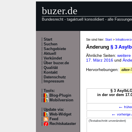
buzer.de
Bundesrecht - tagaktuell konsolidiert - alle Fassunge
Start
Sie sind hier:
Start
>
Inhaltsverz
Suchen
Änderung
§ 3 Asyl
Sachgebiete
Aktuell
Ähnliche Seiten:
weitere
Verkündet
17. März 2016
und
Ände
Über buzer.de
Qualität
Hervorhebungen:
alter 
Kontakt
Datenschutz
Impressum
Tools:
§ 3 AsylbLG
in der vor dem 17.
Blog-Plugin
Mobilversion
←
frühe
Update via:
←
Web-Widget
vorherige 
Feed
(Textabschnitt unverändert)
Rechtskataster