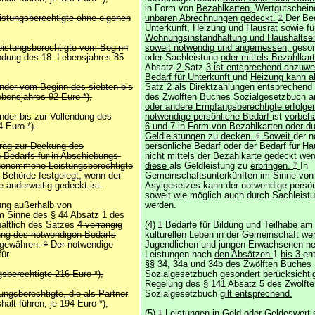
in Form von
Bezahlkarten,
Wertgutschein
istungsberechtigte ohne eigenen
unbaren Abrechnungen gedeckt.
2
Der Bed
Unterkunft, Heizung und Hausrat
sowie fü
Wohnungsinstandhaltung und Haushaltsen
Leistungsberechtigte vom Beginn
soweit notwendig und angemessen,
geson
endung des 18. Lebensjahres 85
oder Sachleistung
oder mittels Bezahlkar
Absatz
2
Satz
3 ist entsprechend anzuw
Bedarf für Unterkunft
und
Heizung kann a
inder vom Beginn des siebten bis
Satz 2 als Direktzahlungen entsprechend
ebensjahres 92 Euro *),
des Zwölften Buches Sozialgesetzbuch a
oder andere Empfangsberechtigte erfolge
inder bis zur Vollendung des
notwendige persönliche Bedarf
ist
vorbeha
 Euro *).
6 und 7 in Form von Bezahlkarten oder d
Geldleistungen zu decken.
6
Soweit
der 
trag zur Deckung des
persönliche Bedarf
oder der Bedarf für Ha
 Bedarfs für in Abschiebungs-
nicht mittels der Bezahlkarte gedeckt we
genommene Leistungsberechtigte
diese
als Geldleistung zu
erbringen.
7
In
e Behörde festgelegt, wenn der
Gemeinschaftsunterkünften im Sinne von
e anderweitig gedeckt ist.
Asylgesetzes kann der notwendige persön
soweit wie möglich auch durch Sachleist
ung außerhalb von
werden.
m Sinne des § 44 Absatz 1 des
altlich des Satzes
4 vorrangig
(4)
1
Bedarfe für Bildung und Teilhabe am
ung des notwendigen Bedarfs
kulturellen Leben in der Gemeinschaft we
 gewähren.
2
Der
notwendige
Jugendlichen und jungen Erwachsenen n
für
Leistungen nach
den Absätzen
1
bis 3
en
§§ 34, 34a und 34b des Zwölften Buches
gsberechtigte 216 Euro *),
Sozialgesetzbuch gesondert berücksichti
Regelung
des §
141 Absatz 5
des Zwölft
ngsberechtigte, die als Partner
Sozialgesetzbuch
gilt entsprechend.
lt führen, je 194 Euro *),
(5)
1
Leistungen in Geld oder Geldeswert 