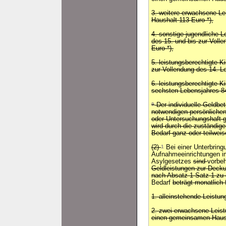
3. weitere erwachsene Le
Haushalt 113 Euro *),
4. sonstige jugendliche 
des 15. und bis zur Voll
Euro *),
5. leistungsberechtigte K
zur Vollendung des 14. L
6. leistungsberechtigte K
sechsten Lebensjahres 84
9
Der individuelle Geldbe
notwendigen persönlichen
oder Untersuchungshaft 
wird durch die zuständig
Bedarf ganz oder teilweis
(2)
1
Bei einer Unterbring
Aufnahmeeinrichtungen i
Asylgesetzes
sind
vorbeh
Geldleistungen zur Deck
nach Absatz 1 Satz 1 zu
Bedarf
beträgt monatlich 
1. alleinstehende Leistun
2. zwei erwachsene Leistu
einen gemeinsamen Hausha