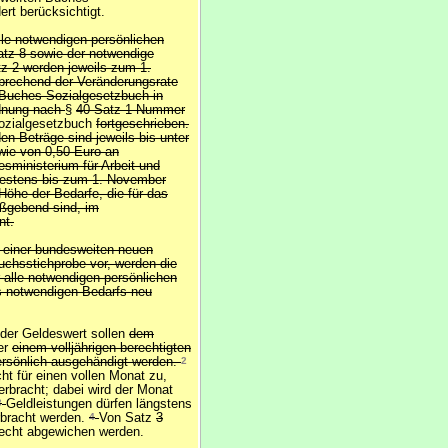
rt berücksichtigt.
lle notwendigen persönlichen
tz 8 sowie der notwendige
z 2 werden jeweils zum 1.
prechend der Veränderungsrate
 Buches Sozialgesetzbuch in
rdnung nach
§
40 Satz 1 Nummer
ozialgesetzbuch
fortgeschrieben.
n Beträge sind jeweils bis unter
wie von 0,50 Euro an
ministerium für Arbeit und
ätestens bis zum 1. November
Höhe der Bedarfe, die für das
aßgebend sind, im
nt.
 einer bundesweiten neuen
chsstichprobe vor, werden die
 alle notwendigen persönlichen
s notwendigen Bedarfs neu
der Geldeswert sollen
dem
er
einem volljährigen berechtigten
ersönlich ausgehändigt werden.
2
ht für einen vollen Monat zu,
 erbracht; dabei wird der Monat
3
Geldleistungen dürfen längstens
rbracht werden.
4
Von Satz
3
recht abgewichen werden.