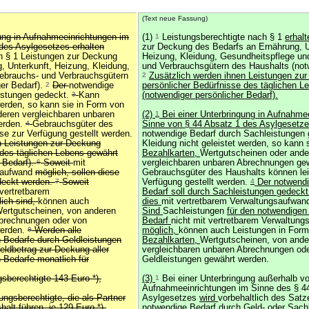
(Text neue Fassung)
gung in Aufnahmeeinrichtungen im
(1)
1
Leistungsberechtigte nach § 1
erhal
des Asylgesetzes erhalten
zur Deckung des Bedarfs an Ernährung, U
h § 1 Leistungen zur Deckung
Heizung, Kleidung, Gesundheitspflege u
, Unterkunft, Heizung, Kleidung,
und Verbrauchsgütern des Haushalts (not
ebrauchs- und Verbrauchsgütern
2
Zusätzlich werden ihnen Leistungen zu
er Bedarf).
2
Der
notwendige
persönlicher Bedürfnisse des täglichen L
istungen gedeckt.
3
Kann
(notwendiger persönlicher Bedarf).
werden, so kann sie in Form von
eren vergleichbaren unbaren
(2)
1
Bei einer Unterbringung in Aufnahme
erden.
4
Gebrauchsgüter des
Sinne von § 44 Absatz 1 des Asylgesetze
se zur Verfügung gestellt werden.
notwendige Bedarf durch Sachleistungen
n Leistungen zur Deckung
Kleidung nicht geleistet werden, so kann 
 des täglichen Lebens gewährt
Bezahlkarten,
Wertgutscheinen oder ande
 Bedarf).
6
Soweit
mit
vergleichbaren unbaren Abrechnungen ge
saufwand
möglich, sollen diese
Gebrauchsgüter des Haushalts können lei
deckt werden.
7
Soweit
Verfügung gestellt werden.
4
Der notwendi
 vertretbarem
Bedarf soll durch Sachleistungen gedeckt
ich sind,
können auch
dies
mit vertretbarem Verwaltungsaufwa
Wertgutscheinen, von anderen
Sind
Sachleistungen
für den notwendigen
Abrechnungen oder von
Bedarf
nicht mit vertretbarem Verwaltun
werden.
8
Werden alle
möglich,
können auch Leistungen in Form
 Bedarfe durch Geldleistungen
Bezahlkarten,
Wertgutscheinen, von ande
eldbetrag zur Deckung aller
vergleichbaren unbaren Abrechnungen od
 Bedarfe monatlich für
Geldleistungen gewährt werden.
gsberechtigte 143 Euro *),
(3)
1
Bei einer Unterbringung außerhalb v
Aufnahmeeinrichtungen im Sinne des § 4
ngsberechtigte, die als Partner
Asylgesetzes
wird
vorbehaltlich des Sat
lt führen, je 129 Euro *),
notwendige Bedarf
durch Geld- oder Sach