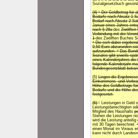
Sozialgesetzbuch gesonde
(4)
1
Der Geldbetrag für a
Bedarfe nach Absatz 1 Sa
Bedarf nach Absatz 2 Sat
Januar eines Jahres ents
nach § 28a
des
Zwölften
Verbindung mit der Vero
1
des Zwölften Buches S
2
Die sich dabei ergebende
0,50 Euro abzurunden so
aufzurunden.
3
Das Bundes
Soziales gibt jeweils sp
eines Kalenderjahres die 
folgende Kalenderjahr m
Bundesgesetzblatt bekan
(5)
Liegen die Ergebnisse
Einkommens- und Verbrau
Höhe des Geldbetrags für
Bedarfe und die Höhe de
festgesetzt.
(6)
1
Leistungen in Geld o
Leistungsberechtigten od
Mitglied des Haushalts
p
Stehen die Leistungen nic
wird die Leistung anteilig
mit 30 Tagen berechnet.
einen Monat im Voraus e
kann nicht durch Landes