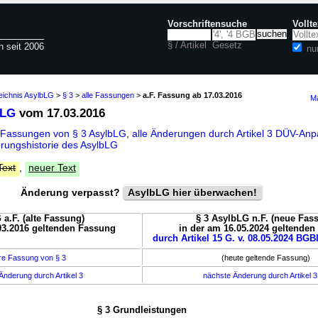
Vorschriftensuche
Vollt
§ / Artikel
Gesetz
n seit 2006
nu
eichnis AsylbLG
>
§ 3
>
alle Fassungen
>
a.F. Fassung ab 17.03.2016
Ma
bLG
vom 17.03.2016
 Fassungen von § 3 AsylbLG
,
alle Änderungen durch Artikel 3 DÜV-An
rungshistorie des AsylbLG
Text
,
neuer Text
Änderung verpasst?
AsylbLG hier überwachen!
 a.F. (alte Fassung)
§ 3 AsylbLG n.F. (neue Fas
03.2016 geltenden Fassung
in der am 16.05.2024 geltende
durch Artikel 15 G. v. 08.05.2024 BGBl
re Fassung von § 3
(heute geltende Fassung)
Änderung durch Artikel 3
nächste Änderung durch Artikel 
§ 3 Grundleistungen