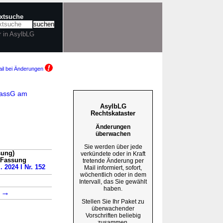
extsuche
r in AsylbLG
il bei Änderungen
passG am
AsylbLG
Rechtskataster
Änderungen
überwachen
Sie werden über jede
sung)
verkündete oder in Kraft
n Fassung
tretende Änderung per
. 2024 I Nr. 152
Mail informiert, sofort,
wöchentlich oder in dem
Intervall, das Sie gewählt
haben.
→
3
Stellen Sie Ihr Paket zu
überwachender
Vorschriften beliebig
zusammen.