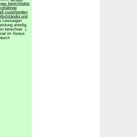
riges berechtigtes
olljährige
ell zustehenden
lbstständig und
e Leistungen
eistung anteilig
gen berechnet.
4
onat im Voraus
 durch