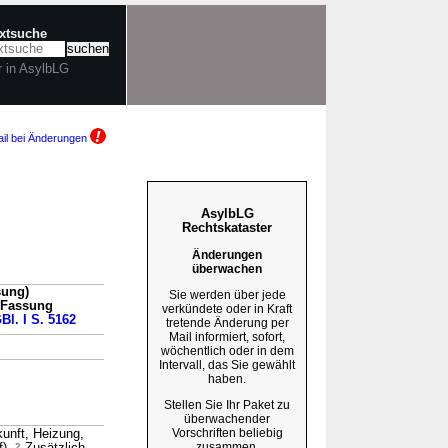
extsuche
r in AsylbLG
il bei Änderungen
AsylbLG
Rechtskataster
Änderungen
überwachen
sung)
Sie werden über jede
n Fassung
verkündete oder in Kraft
Bl. I S. 5162
tretende Änderung per
Mail informiert, sofort,
→
wöchentlich oder in dem
Intervall, das Sie gewählt
haben.
Stellen Sie Ihr Paket zu
überwachender
Vorschriften beliebig
unft, Heizung,
zusammen.
2