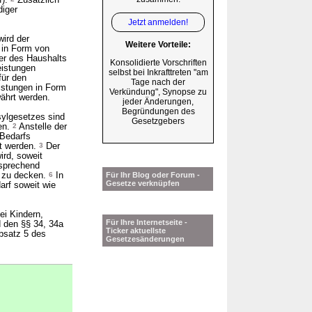
f).
Zusätzlich
diger
Jetzt anmelden!
ird der
Weitere Vorteile:
 in Form von
r des Haushalts
Konsolidierte Vorschriften
eistungen
selbst bei Inkrafttreten "am
für den
Tage nach der
istungen in Form
Verkündung", Synopse zu
ährt werden.
jeder Änderungen,
Begründungen des
sylgesetzes sind
Gesetzgebers
en.
2
Anstelle der
 Bedarfs
t werden.
3
Der
ird, soweit
tsprechend
n zu decken.
6
In
Für Ihr Blog oder Forum -
Gesetze verknüpfen
arf soweit wie
ei Kindern,
Für Ihre Internetseite -
 den §§ 34, 34a
Ticker aktuellste
bsatz 5 des
Gesetzesänderungen