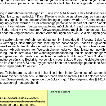
lege und Gebrauchs- und Verbrauchsgütern des Haushalts (notwendiger Bedar
zur Deckung persönlicher Bedürfnisse des täglichen Lebens gewährt (notwen
ung in Aufnahmeeinrichtungen im Sinne von § 44 Absatz 1 des Asylgesetzes w
 Sachleistungen gedeckt.
2
Kann Kleidung nicht geleistet werden, so kann sie
deren vergleichbaren unbaren Abrechnungen gewährt werden.
3
Gebrauchsgüte
fügung gestellt werden.
4
Der notwendige persönliche Bedarf soll durch Sachl
ies mit vertretbarem Verwaltungsaufwand möglich ist.
5
Sind Sachleistungen 
 Bedarf nicht mit vertretbarem Verwaltungsaufwand möglich, können auch Le
n anderen vergleichbaren unbaren Abrechnungen oder von Geldleistungen gew
gung außerhalb von Aufnahmeeinrichtungen im Sinne des § 44 Absatz 1 des A
s 3 vorrangig Geldleistungen zur Deckung des notwendigen Bedarfs zu gewähr
oweit es nach den Umständen erforderlich ist, zur Deckung des notwendigen
unbaren Abrechnungen, von Wertgutscheinen oder von Sachleistungen gewähr
eizung und Hausrat sowie für Wohnungsinstandhaltung und Haushaltsenergie w
n, gesondert als Geld- oder Sachleistung erbracht.
4
Absatz 2 Satz 3 ist en
dige persönliche Bedarf ist vorbehaltlich des Satzes 6 durch Geldleistunge
en im Sinne von § 53 des Asylgesetzes kann der notwendige persönliche Bed
leistungen gedeckt werden.
und Teilhabe am sozialen und kulturellen Leben in der Gemeinschaft werden b
 Erwachsenen neben den Leistungen nach den Absätzen 1 bis 3 entsprechend
ches Sozialgesetzbuch gesondert berücksichtigt.
2
Die Regelung des § 141 A
setzbuch gilt entsprechend.
(Text neue Fassung)
§ 142 Absatz 1 des Zwölften
 sowie eine nach dessen Absatz
nung gelten entsprechend.