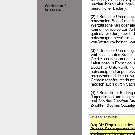
Kleidung, Gesundheitspf
werden ihnen Leistungen 
Werben auf
persönlicher Bedarf).
buzer.de
(2)
1
Bei einer Unterbring
notwendige Bedarf durch
Wertgutscheinen oder an
können leihweise zur Ver
gedeckt werden, soweit d
notwendigen persönlichen
von Wertgutscheinen, vo
(3)
1
Bei einer Unterbrin
vorbehaltlich des Satze
Geldleistungen können, s
Leistungen in Form von 
Bedarf für Unterkunft, H
notwendig und angemesse
anzuwenden.
5
Der notwen
Gemeinschaftsunterkünft
möglich auch durch Sach
(4)
1
Bedarfe für Bildung 
Jugendlichen und jungen
und 34b des Zwölften Bu
Zwölften Buches Sozialge
(Text alte Fassung)
(4a) Die Regelungen des 
Buches Sozialgesetzbuch
3 erlassene Rechtsverord