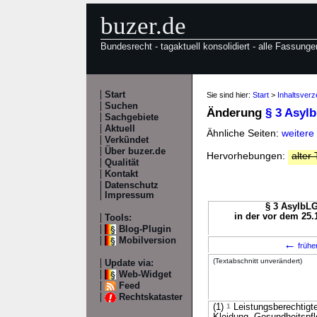
buzer.de
Bundesrecht - tagaktuell konsolidiert - alle Fassunge
Start
Sie sind hier:
Start
>
Inhaltsverz
Suchen
Änderung
§ 3 Asyl
Sachgebiete
Aktuell
Ähnliche Seiten:
weitere
Verkündet
Über buzer.de
Hervorhebungen:
alter 
Qualität
Kontakt
Datenschutz
Impressum
§ 3 AsylbLG
in der vor dem 25.
Tools:
Blog-Plugin
Mobilversion
←
frühe
(Textabschnitt unverändert)
Update via:
Web-Widget
Feed
Rechtskataster
(1)
1
Leistungsberechtigte