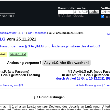
Vorschriftensuche
Vollt
§ / Artikel
Gesetz
n seit 2006
nu
eichnis AsylbLG
>
§ 3
>
alle Fassungen
>
a.F. Fassung ab 25.11.2021
Ma
bLG
vom 25.11.2021
 Fassungen von § 3 AsylbLG
und
Änderungshistorie des AsylbLG
Text
,
neuer Text
Änderung verpasst?
AsylbLG hier überwachen!
 a.F. (alte Fassung)
§ 3 AsylbLG n.F. (neue Fas
11.2021 geltenden Fassung
in der am 25.11.2021 geltende
durch Artikel 18 G. v. 10.12.2021 BG
re Fassung von § 3
nächste Fassung von § 3
§ 3 Grundleistungen
 nach § 1 erhalten Leistungen zur Deckung des Bedarfs an Ernährung, Unterk