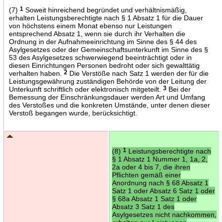
(7)
1
Soweit hinreichend begründet und verhältnismäßig,
erhalten Leistungsberechtigte nach § 1 Absatz 1 für die Dauer
von höchstens einem Monat ebenso nur Leistungen
entsprechend Absatz 1, wenn sie durch ihr Verhalten die
Ordnung in der Aufnahmeeinrichtung im Sinne des § 44 des
Asylgesetzes oder der Gemeinschaftsunterkunft im Sinne des §
53 des Asylgesetzes schwerwiegend beeinträchtigt oder in
diesen Einrichtungen Personen bedroht oder sich gewalttätig
verhalten haben.
2
Die Verstöße nach Satz 1 werden der für die
Leistungsgewährung zuständigen Behörde von der Leitung der
Unterkunft schriftlich oder elektronisch mitgeteilt.
3
Bei der
Bemessung der Einschränkungsdauer werden Art und Umfang
des Verstoßes und die konkreten Umstände, unter denen dieser
Verstoß begangen wurde, berücksichtigt.
(8)
1
Leistungsberechtigte nach
§ 1 Absatz 1 Nummer 1, 1a, 2,
2a oder 4 bis 7, die ihren
Pflichten gemäß einer
Anordnung nach § 68 Absatz 1
Satz 1 oder Absatz 6 Satz 1 oder
§ 68a Absatz 1 Satz 1 oder
Absatz 3 Satz 1 des
Asylgesetzes nicht nachkommen,