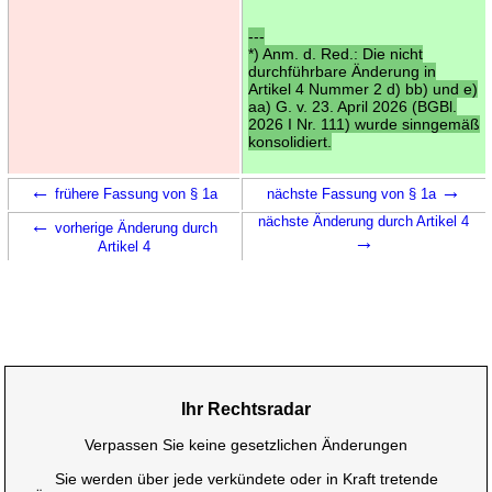
---
*) Anm. d. Red.: Die nicht
durchführbare Änderung in
Artikel 4 Nummer 2 d) bb) und e)
aa) G. v. 23. April 2026 (BGBl.
2026 I Nr. 111) wurde sinngemäß
konsolidiert.
←
→
frühere Fassung von § 1a
nächste Fassung von § 1a
←
nächste Änderung durch Artikel 4
vorherige Änderung durch
→
Artikel 4
Ihr Rechtsradar
Verpassen Sie keine gesetzlichen Änderungen
Sie werden über jede verkündete oder in Kraft tretende