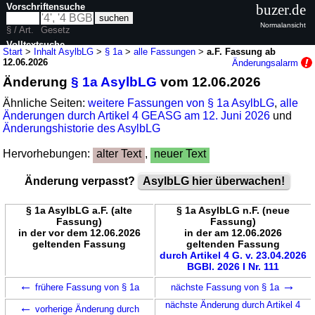
Vorschriftensuche
buzer.de
Normalansicht
§ / Art.
Gesetz
Volltextsuche
Start
>
Inhalt AsylbLG
>
§ 1a
>
alle Fassungen
>
a.F. Fassung ab
12.06.2026
Änderungsalarm
nur in AsylbLG
Änderung
§ 1a AsylbLG
vom 12.06.2026
Ähnliche Seiten:
weitere Fassungen von § 1a AsylbLG
,
alle
Änderungen durch Artikel 4 GEASG am 12. Juni 2026
und
Änderungshistorie des AsylbLG
Hervorhebungen:
alter Text
,
neuer Text
Änderung verpasst?
AsylbLG hier überwachen!
§ 1a AsylbLG a.F. (alte
§ 1a AsylbLG n.F. (neue
Fassung)
Fassung)
in der vor dem 12.06.2026
in der am 12.06.2026
geltenden Fassung
geltenden Fassung
durch Artikel 4 G. v. 23.04.2026
BGBl. 2026 I Nr. 111
←
→
frühere Fassung von § 1a
nächste Fassung von § 1a
←
nächste Änderung durch Artikel 4
vorherige Änderung durch