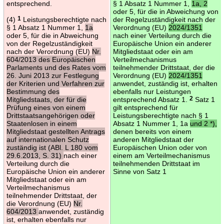
entsprechend.
§ 1 Absatz 1 Nummer 1,
1a, 2
oder 5, für die in Abweichung von
(4)
1
Leistungsberechtigte nach
der Regelzuständigkeit nach der
§ 1 Absatz 1 Nummer 1,
1a
Verordnung (EU)
2024/1351
oder 5, für die in Abweichung
nach einer Verteilung durch die
von der Regelzuständigkeit
Europäische Union ein anderer
nach der Verordnung (EU)
Nr.
Mitgliedstaat oder ein am
604/2013 des Europäischen
Verteilmechanismus
Parlaments und des Rates vom
teilnehmender Drittstaat, der die
26. Juni 2013 zur Festlegung
Verordnung (EU)
2024/1351
der Kriterien und Verfahren zur
anwendet, zuständig ist, erhalten
Bestimmung des
ebenfalls nur Leistungen
Mitgliedstaats, der für die
entsprechend Absatz 1.
2
Satz 1
Prüfung eines von einem
gilt entsprechend für
Drittstaatsangehörigen oder
Leistungsberechtigte nach § 1
Staatenlosen in einem
Absatz 1 Nummer 1, 1a
und 2 *),
Mitgliedstaat gestellten Antrags
denen bereits von einem
auf internationalen Schutz
anderen Mitgliedstaat der
zuständig ist (ABl. L 180 vom
Europäischen Union oder von
29.6.2013, S. 31)
nach einer
einem am Verteilmechanismus
Verteilung durch die
teilnehmenden Drittstaat im
Europäische Union ein anderer
Sinne von Satz 1
Mitgliedstaat oder ein am
Verteilmechanismus
teilnehmender Drittstaat, der
die Verordnung (EU)
Nr.
604/2013
anwendet, zuständig
ist, erhalten ebenfalls nur