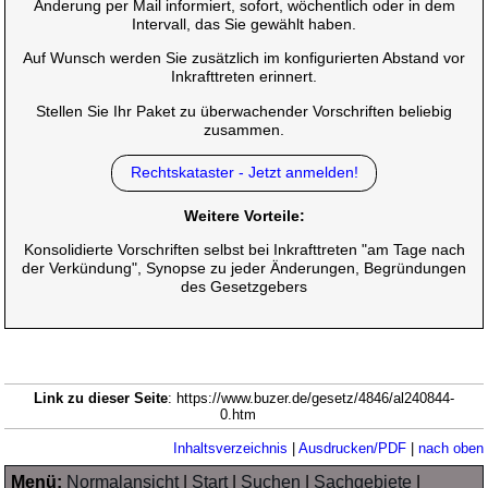
Änderung per Mail informiert, sofort, wöchentlich oder in dem
Intervall, das Sie gewählt haben.
Auf Wunsch werden Sie zusätzlich im konfigurierten Abstand vor
Inkrafttreten erinnert.
Stellen Sie Ihr Paket zu überwachender Vorschriften beliebig
zusammen.
Rechtskataster - Jetzt anmelden!
Weitere Vorteile:
Konsolidierte Vorschriften selbst bei Inkrafttreten "am Tage nach
der Verkündung", Synopse zu jeder Änderungen, Begründungen
des Gesetzgebers
Link zu dieser Seite
: https://www.buzer.de/gesetz/4846/al240844-
0.htm
Inhaltsverzeichnis
|
Ausdrucken/PDF
|
nach oben
Menü:
Normalansicht
|
Start
|
Suchen
|
Sachgebiete
|