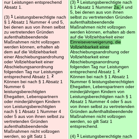
nur Leistungen entsprechend
(3)
1
Leistungsberechtigte nach
Absatz 1.
§ 1 Absatz 1 Nummer
2a,
4 und
5, bei denen aus von ihnen
(3)
1
Leistungsberechtigte nach
selbst zu vertretenden Gründen
§ 1 Absatz 1 Nummer 4 und 5,
aufenthaltsbeendende
bei denen aus von ihnen selbst
Maßnahmen nicht vollzogen
zu vertretenden Gründen
werden können, erhalten ab dem
aufenthaltsbeendende
auf die Vollziehbarkeit einer
Maßnahmen nicht vollzogen
Einreiseverweigerung, die
werden können, erhalten ab
Vollziehbarkeit einer
dem auf die Vollziehbarkeit
Abschiebungsandrohung oder
einer Abschiebungsandrohung
Vollziehbarkeit einer
oder Vollziehbarkeit einer
Abschiebungsanordnung
Abschiebungsanordnung
folgenden Tag nur Leistungen
folgenden Tag nur Leistungen
entsprechend Absatz 1.
2
entsprechend Absatz 1.
2
Können bei nach § 1 Absatz 1
Können bei nach § 1 Absatz 1
Nummer 6 leistungsberechtigten
Nummer 6
Ehegatten, Lebenspartnern oder
leistungsberechtigten
minderjährigen Kindern von
Ehegatten, Lebenspartnern
Leistungsberechtigten nach § 1
oder minderjährigen Kindern
Absatz 1 Nummer 4 oder 5 aus
von Leistungsberechtigten
von ihnen selbst zu vertretenden
nach § 1 Absatz 1 Nummer 4
Gründen aufenthaltsbeendende
oder 5 aus von ihnen selbst zu
Maßnahmen nicht vollzogen
vertretenden Gründen
werden, so gilt Satz 1
aufenthaltsbeendende
entsprechend.
Maßnahmen nicht vollzogen
werden, so gilt Satz 1
(4)
1
Leistungsberechtigte nach