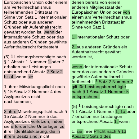
Europäischen Union oder einem
denen bereits von einem
am Verteilmechanismus
anderen Mitgliedstaat der
teilnehmenden Drittstaat im
Europäischen Union oder
von
Sinne von Satz 1 internationaler
einem am Verteilmechanismus
Schutz oder aus anderen
teilnehmenden Drittstaat im
Gründen ein Aufenthaltsrecht
Sinne von Satz 1
gewährt worden ist,
wenn
der
internationale Schutz oder das
1.
internationaler Schutz oder
aus anderen Gründen gewährte
Aufenthaltsrecht fortbesteht.
2.
aus anderen Gründen ein
Aufenthaltsrecht gewährt
(5)
1
Leistungsberechtigte nach
worden ist,
§ 1 Absatz 1 Nummer
1
oder 7
erhalten nur Leistungen
wenn
der internationale Schutz
entsprechend Absatz
2 Satz 2
oder das aus anderen Gründen
bis 4,
wenn
sie
gewährte Aufenthaltsrecht
fortbesteht.
3
Satz 2 Nummer 2
1. ihrer Mitwirkungspflicht nach
gilt für Leistungsberechtigte
§ 15 Absatz 2 Nummer 4 des
nach § 1 Absatz 1 Nummer 5
Asylgesetzes nicht
entsprechend.
nachkommen,
(5)
1
Leistungsberechtigte nach
2. ihre
Mitwirkungspflicht nach §
§ 1 Absatz 1 Nummer
1, 1a
oder
15 Absatz 2 Nummer 5 des
7 erhalten nur Leistungen
Asylgesetzes
verletzen, indem
entsprechend Absatz
1,
wenn
sie
erforderliche Unterlagen zu
ihrer
Identitätsklärung, die in
1.
sie
ihrer
Pflicht nach § 13
ihrem Besitz sind,
nicht
Absatz 3 Satz 3 des