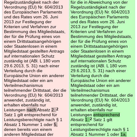
Regelzuständigkeit nach der
für die in Abweichung von der
Verordnung (EU) Nr. 604/2013
Regelzuständigkeit nach der
des Europäischen Parlaments
Verordnung (EU) Nr. 604/2013
und des Rates vom 26. Juni
des Europäischen Parlaments
2013 zur Festlegung der
und des Rates vom 26. Juni
Kriterien und Verfahren zur
2013 zur Festlegung der
Bestimmung des Mitgliedstaats,
Kriterien und Verfahren zur
der für die Prüfung eines von
Bestimmung des Mitgliedstaats,
einem Drittstaatsangehörigen
der für die Prüfung eines von
oder Staatenlosen in einem
einem Drittstaatsangehörigen
Mitgliedstaat gestellten Antrags
oder Staatenlosen in einem
auf internationalen Schutz
Mitgliedstaat gestellten Antrags
zuständig ist (ABl. L 180 vom
auf internationalen Schutz
29.6.2013, S. 31) nach einer
zuständig ist (ABl. L 180 vom
Verteilung durch die
29.6.2013, S. 31) nach einer
Europäische Union ein anderer
Verteilung durch die
Mitgliedstaat oder ein am
Europäische Union ein anderer
Verteilmechanismus
Mitgliedstaat oder ein am
teilnehmender Drittstaat, der die
Verteilmechanismus
Verordnung (EU) Nr. 604/2013
teilnehmender Drittstaat, der die
anwendet, zuständig ist,
Verordnung (EU) Nr. 604/2013
erhalten ebenfalls nur
anwendet, zuständig ist,
Leistungen
nach
Absatz
2.
2
erhalten ebenfalls nur
Satz 1 gilt entsprechend für
Leistungen
entsprechend
Leistungsberechtigte nach § 1
Absatz
1.
2
Satz 1 gilt
Absatz 1 Nummer 1 oder
5,
entsprechend für
denen bereits von einem
Leistungsberechtigte nach § 1
anderen Mitgliedstaat der
Absatz 1 Nummer 1 oder
1a,