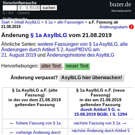
Vorschriftensuche
buzer.de
Normalansicht
§ / Art.
Gesetz
Volltextsuche
Start
>
Inhalt AsylbLG
>
§ 1a
>
alle Fassungen
>
a.F. Fassung ab
21.08.2019
Änderungsalarm
nur in AsylbLG
Änderung
§ 1a AsylbLG
vom 21.08.2019
Ähnliche Seiten:
weitere Fassungen von § 1a AsylbLG
,
alle
Änderungen durch Artikel 5 2. AusrPflDVG am
21. August 2019
und
Änderungshistorie des AsylbLG
Hervorhebungen:
alter Text
,
neuer Text
Änderung verpasst?
AsylbLG hier überwachen!
§ 1a AsylbLG a.F. (alte
§ 1a AsylbLG n.F. (neue
Fassung)
Fassung)
in der vor dem 21.08.2019
in der am 21.08.2019
geltenden Fassung
geltenden Fassung
durch Artikel 5 G. v.
15.08.2019 BGBl. I S. 1294
←
→
frühere Fassung von § 1a
nächste Fassung von § 1a
←
nächste Änderung durch Artikel 5
vorherige Änderung durch