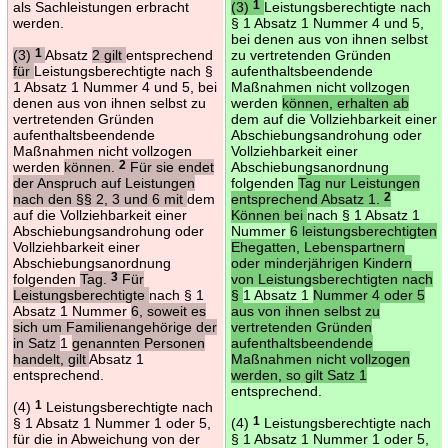
als Sachleistungen erbracht
(3)
1
Leistungsberechtigte nach
werden.
§ 1 Absatz 1 Nummer 4 und 5,
bei denen aus von ihnen selbst
(3)
1
Absatz
2 gilt
entsprechend
zu vertretenden Gründen
für
Leistungsberechtigte nach §
aufenthaltsbeendende
1 Absatz 1 Nummer 4 und 5, bei
Maßnahmen nicht vollzogen
denen aus von ihnen selbst zu
werden
können, erhalten ab
vertretenden Gründen
dem auf die Vollziehbarkeit einer
aufenthaltsbeendende
Abschiebungsandrohung oder
Maßnahmen nicht vollzogen
Vollziehbarkeit einer
werden
können.
2
Für sie endet
Abschiebungsanordnung
der Anspruch auf Leistungen
folgenden
Tag nur Leistungen
nach den §§ 2, 3 und 6 mit
dem
entsprechend Absatz 1.
2
auf die Vollziehbarkeit einer
Können bei
nach § 1 Absatz 1
Abschiebungsandrohung oder
Nummer
6 leistungsberechtigten
Vollziehbarkeit einer
Ehegatten, Lebenspartnern
Abschiebungsanordnung
oder minderjährigen Kindern
folgenden
Tag.
3
Für
von Leistungsberechtigten nach
Leistungsberechtigte
nach § 1
§
1 Absatz 1
Nummer 4 oder 5
Absatz 1 Nummer
6, soweit es
aus von ihnen selbst zu
sich um Familienangehörige der
vertretenden Gründen
in Satz
1
genannten Personen
aufenthaltsbeendende
handelt, gilt
Absatz 1
Maßnahmen nicht vollzogen
entsprechend.
werden, so gilt Satz 1
entsprechend.
(4)
1
Leistungsberechtigte nach
§ 1 Absatz 1 Nummer 1 oder 5,
(4)
1
Leistungsberechtigte nach
für die in Abweichung von der
§ 1 Absatz 1 Nummer 1 oder 5,