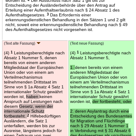
worden ist.
Der Ausschluss nach Satz 1 gilt bis zur
Entscheidung der Ausländerbehörde über den Antrag auf
Erteilung einer Aufenthaltserlaubnis nach § 24 Absatz 1 des
Aufenthaltsgesetzes.
3
Das Erfordernis einer
erkennungsdienstlichen Behandlung in den Sätzen 1 und 2 gilt
nicht, soweit eine erkennungsdienstliche Behandlung nach § 49
des Aufenthaltsgesetzes nicht vorgesehen ist.
(Text alte Fassung)
(Text neue Fassung)
(4)
1
Leistungsberechtigte nach
(4)
1
Leistungsberechtigte nach
Absatz 1 Nummer 5, denen
Absatz 1 Nummer 5,
bereits von einem anderen
Mitgliedstaat der Europäischen
1.
denen bereits von einem
Union oder von einem am
anderen Mitgliedstaat der
Verteilmechanismus
Europäischen Union oder von
teilnehmenden Drittstaat im
einem am Verteilmechanismus
Sinne von § 1a Absatz 4 Satz 1
teilnehmenden Drittstaat im
internationaler Schutz gewährt
Sinne von § 1a Absatz 4 Satz 1
worden ist,
haben
keinen
internationaler Schutz gewährt
Anspruch auf Leistungen nach
worden ist,
der fortbesteht, oder
diesem
Gesetz, wenn der
internationale Schutz
2. deren Asylantrag durch eine
fortbesteht.
2
Hilfebedürftigen
Entscheidung des Bundesamtes
Ausländern, die Satz 1
für Migration und Flüchtlinge
unterfallen, werden bis zur
nach § 29 Absatz 1 Nummer 1
Ausreise, längstens jedoch für
in Verbindung mit § 31 Absatz 6
einen Zeitraum von zwei
des Asylgesetzes als unzulässig