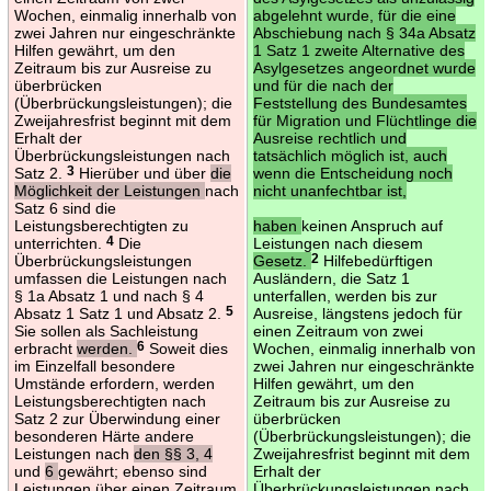
Wochen, einmalig innerhalb von
abgelehnt wurde, für die eine
zwei Jahren nur eingeschränkte
Abschiebung nach § 34a Absatz
Hilfen gewährt, um den
1 Satz 1 zweite Alternative des
Zeitraum bis zur Ausreise zu
Asylgesetzes angeordnet wurde
überbrücken
und für die nach der
(Überbrückungsleistungen); die
Feststellung des Bundesamtes
Zweijahresfrist beginnt mit dem
für Migration und Flüchtlinge die
Erhalt der
Ausreise rechtlich und
Überbrückungsleistungen nach
tatsächlich möglich ist, auch
Satz 2.
3
Hierüber und über
die
wenn die Entscheidung noch
Möglichkeit der Leistungen
nach
nicht unanfechtbar ist,
Satz 6 sind die
Leistungsberechtigten zu
haben
keinen Anspruch auf
unterrichten.
4
Die
Leistungen nach diesem
Überbrückungsleistungen
Gesetz.
2
Hilfebedürftigen
umfassen die Leistungen nach
Ausländern, die Satz 1
§ 1a Absatz 1 und nach § 4
unterfallen, werden bis zur
Absatz 1 Satz 1 und Absatz 2.
5
Ausreise, längstens jedoch für
Sie sollen als Sachleistung
einen Zeitraum von zwei
erbracht
werden.
6
Soweit dies
Wochen, einmalig innerhalb von
im Einzelfall besondere
zwei Jahren nur eingeschränkte
Umstände erfordern, werden
Hilfen gewährt, um den
Leistungsberechtigten nach
Zeitraum bis zur Ausreise zu
Satz 2 zur Überwindung einer
überbrücken
besonderen Härte andere
(Überbrückungsleistungen); die
Leistungen nach
den §§ 3, 4
Zweijahresfrist beginnt mit dem
und
6
gewährt; ebenso sind
Erhalt der
Leistungen über einen Zeitraum
Überbrückungsleistungen nach