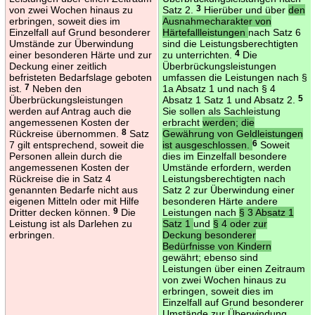
von zwei Wochen hinaus zu
Satz 2.
3
Hierüber und über
den
erbringen, soweit dies im
Ausnahmecharakter von
Einzelfall auf Grund besonderer
Härtefallleistungen
nach Satz 6
Umstände zur Überwindung
sind die Leistungsberechtigten
einer besonderen Härte und zur
zu unterrichten.
4
Die
Deckung einer zeitlich
Überbrückungsleistungen
befristeten Bedarfslage geboten
umfassen die Leistungen nach §
ist.
7
Neben den
1a Absatz 1 und nach § 4
Überbrückungsleistungen
Absatz 1 Satz 1 und Absatz 2.
5
werden auf Antrag auch die
Sie sollen als Sachleistung
angemessenen Kosten der
erbracht
werden; die
Rückreise übernommen.
8
Satz
Gewährung von Geldleistungen
7 gilt entsprechend, soweit die
ist ausgeschlossen.
6
Soweit
Personen allein durch die
dies im Einzelfall besondere
angemessenen Kosten der
Umstände erfordern, werden
Rückreise die in Satz 4
Leistungsberechtigten nach
genannten Bedarfe nicht aus
Satz 2 zur Überwindung einer
eigenen Mitteln oder mit Hilfe
besonderen Härte andere
Dritter decken können.
9
Die
Leistungen nach
§ 3 Absatz 1
Leistung ist als Darlehen zu
Satz 1
und
§ 4 oder zur
erbringen.
Deckung besonderer
Bedürfnisse von Kindern
gewährt; ebenso sind
Leistungen über einen Zeitraum
von zwei Wochen hinaus zu
erbringen, soweit dies im
Einzelfall auf Grund besonderer
Umstände zur Überwindung