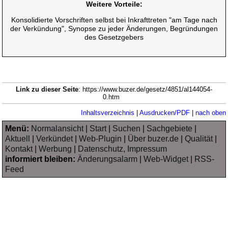
Weitere Vorteile:
Konsolidierte Vorschriften selbst bei Inkrafttreten "am Tage nach
der Verkündung", Synopse zu jeder Änderungen, Begründungen
des Gesetzgebers
Link zu dieser Seite
: https://www.buzer.de/gesetz/4851/al144054-
0.htm
Inhaltsverzeichnis
|
Ausdrucken/PDF
|
nach oben
Menü:
Normalansicht
|
Start
|
Suchen
|
Sachgebiete
|
Aktuell
|
Verkündet
|
Web-Plugin
|
Über buzer.de
|
Qualität
|
Kontakt
|
Werbung
|
Datenschutz, Impressum
informiert bleiben:
Änderungsalarm
|
Web-Widget
|
RSS-
Feed