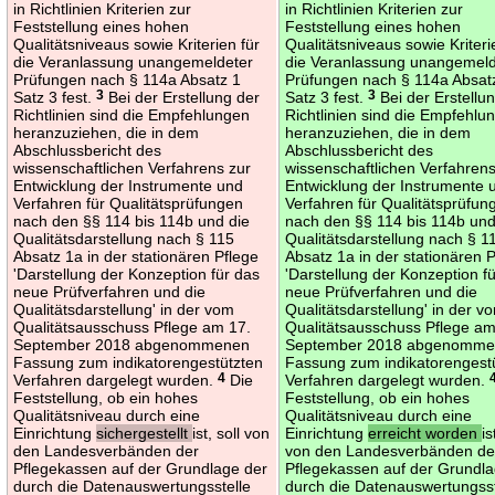
in Richtlinien Kriterien zur
in Richtlinien Kriterien zur
Feststellung eines hohen
Feststellung eines hohen
Qualitätsniveaus sowie Kriterien für
Qualitätsniveaus sowie Kriteri
die Veranlassung unangemeldeter
die Veranlassung unangemeld
Prüfungen nach § 114a Absatz 1
Prüfungen nach § 114a Absat
Satz 3 fest.
3
Bei der Erstellung der
Satz 3 fest.
3
Bei der Erstellu
Richtlinien sind die Empfehlungen
Richtlinien sind die Empfehlu
heranzuziehen, die in dem
heranzuziehen, die in dem
Abschlussbericht des
Abschlussbericht des
wissenschaftlichen Verfahrens zur
wissenschaftlichen Verfahrens
Entwicklung der Instrumente und
Entwicklung der Instrumente 
Verfahren für Qualitätsprüfungen
Verfahren für Qualitätsprüfun
nach den §§ 114 bis 114b und die
nach den §§ 114 bis 114b und
Qualitätsdarstellung nach § 115
Qualitätsdarstellung nach § 1
Absatz 1a in der stationären Pflege
Absatz 1a in der stationären 
'Darstellung der Konzeption für das
'Darstellung der Konzeption f
neue Prüfverfahren und die
neue Prüfverfahren und die
Qualitätsdarstellung' in der vom
Qualitätsdarstellung' in der v
Qualitätsausschuss Pflege am 17.
Qualitätsausschuss Pflege am
September 2018 abgenommenen
September 2018 abgenomm
Fassung zum indikatorengestützten
Fassung zum indikatorengest
Verfahren dargelegt wurden.
4
Die
Verfahren dargelegt wurden.
Feststellung, ob ein hohes
Feststellung, ob ein hohes
Qualitätsniveau durch eine
Qualitätsniveau durch eine
Einrichtung
sichergestellt
ist, soll von
Einrichtung
erreicht worden
is
den Landesverbänden der
von den Landesverbänden de
Pflegekassen auf der Grundlage der
Pflegekassen auf der Grundla
durch die Datenauswertungsstelle
durch die Datenauswertungsst