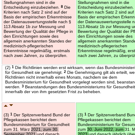
Stellungnahmen sind in die
Stellungnahmen sind in die
Entscheidung einzubeziehen.
8
Die
Entscheidung einzubeziehen
Kriterien nach Satz 2 sind auf der
Kriterien nach Satz 2 sind auf
Basis der empirischen Erkenntnisse
Basis der empirischen Erkenn
der Datenauswertungsstelle nach §
der Datenauswertungsstelle 
113 Absatz 1b zur Messung und
113 Absatz 1b zur Messung u
Bewertung der Qualität der Pflege in
Bewertung der Qualität der Pf
den Einrichtungen sowie des
den Einrichtungen sowie des
allgemein anerkannten Standes der
allgemein anerkannten Stand
medizinisch-pflegerischen
medizinisch-pflegerischen
Erkenntnisse regelmäßig, erstmals
Erkenntnisse regelmäßig, ers
nach zwei Jahren, zu überprüfen.
nach zwei Jahren, zu überprü
(2)
1
Die Richtlinien werden erst wirksam, wenn das Bundesministe
für Gesundheit sie genehmigt.
2
Die Genehmigung gilt als erteilt, w
Richtlinien nicht innerhalb eines Monats, nachdem sie dem
Bundesministerium für Gesundheit vorgelegt worden sind, beanstan
werden.
3
Beanstandungen des Bundesministeriums für Gesundheit
innerhalb der von ihm gesetzten Frist zu beheben.
(3)
1
Der Spitzenverband Bund der
(3)
1
Der Spitzenverband Bun
Pflegekassen berichtet dem
Pflegekassen berichtet dem
Bundesministerium für Gesundheit
Bundesministerium für Gesun
zum 31. März
2021, zum 30.
zum
30. Juni 2022, zum
31. 
September 2021
und danach
2023
und danach jährlich übe