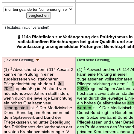
(Textabschnitt unverändert)
§ 114c Richtlinien zur Verlängerung des Prüfrhythmus in
vollstationären Einrichtungen bei guter Qualität und zur
Veranlassung unangemeldeter Prüfungen; Berichtspflich
(Text alte Fassung)
(Text neue Fassung)
(1)
1
Abweichend von § 114 Absatz 2
(1)
1
Abweichend von § 114 A
kann eine Prüfung in einer
kann eine Prüfung in einer
zugelassenen vollstationären
zugelassenen vollstationären
Pflegeeinrichtung ab dem 1.
Juli
Pflegeeinrichtung ab dem 1.
J
2021
regelmäßig im Abstand von
2023
regelmäßig im Abstand 
höchstens zwei Jahren stattfinden,
höchstens zwei Jahren stattfi
wenn durch die jeweilige Einrichtung
wenn durch die jeweilige Einr
ein hohes Qualitätsniveau
ein hohes Qualitätsniveau
err
sichergestellt
ist.
2
Der Medizinische
worden
ist.
2
Der Medizinisch
Dienst Bund legt im Benehmen mit
Dienst Bund legt im Benehme
dem Spitzenverband Bund der
dem Spitzenverband Bund de
Pflegekassen und unter Beteiligung
Pflegekassen und unter Betei
des Prüfdienstes des Verbandes der
des Prüfdienstes des Verband
privaten Krankenversicherung e. V.
privaten Krankenversicherung 