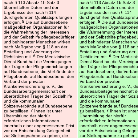
nach § 113 Absatz 1b Satz 3
nach § 113 Absatz 1b Satz 3
übermittelten Daten und der
übermittelten Daten und der
Ergebnisse der nach § 114
Ergebnisse der nach § 114
durchgeführten Qualitätsprüfungen
durchgeführten Qualitätsprüf
erfolgen.
5
Die auf Bundesebene
erfolgen.
5
Die auf Bundeseb
maßgeblichen Organisationen für
maßgeblichen Organisationen
die Wahrnehmung der Interessen
die Wahrnehmung der Intere
und der Selbsthilfe pflegebedürftiger
und der Selbsthilfe pflegebedü
und behinderter Menschen wirken
und behinderter Menschen wi
nach Maßgabe von § 118 an der
nach Maßgabe von § 118 an 
Erstellung und Änderung der
Erstellung und Änderung der
Richtlinien mit.
6
Der Medizinische
Richtlinien mit.
6
Der Medizini
Dienst Bund hat die Vereinigungen
Dienst Bund hat die Vereinig
der Träger der Pflegeeinrichtungen
der Träger der Pflegeeinricht
auf Bundesebene, die Verbände der
auf Bundesebene, die Verbän
Pflegeberufe auf Bundesebene, den
Pflegeberufe auf Bundeseben
Verband der privaten
Verband der privaten
Krankenversicherung e. V., die
Krankenversicherung e. V., di
Bundesarbeitsgemeinschaft der
Bundesarbeitsgemeinschaft d
überörtlichen Träger der Sozialhilfe
überörtlichen Träger der Sozia
und die kommunalen
und die kommunalen
Spitzenverbände auf Bundesebene
Spitzenverbände auf Bundes
zu beteiligen.
7
Ihnen ist unter
zu beteiligen.
7
Ihnen ist unte
Übermittlung der hierfür
Übermittlung der hierfür
erforderlichen Informationen
erforderlichen Informationen
innerhalb einer angemessenen Frist
innerhalb einer angemessenen
vor der Entscheidung Gelegenheit
vor der Entscheidung Gelegen
zur Stellungnahme zu geben; die
zur Stellungnahme zu geben; 