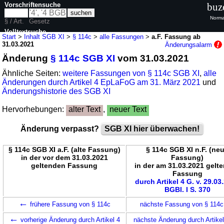
Vorschriftensuche
buz
Norma
§ / Art.
Gesetz
Volltextsuche
Start
>
Inhalt SGB XI
>
§ 114c
>
alle Fassungen
>
a.F. Fassung ab
31.03.2021
Änderungsalarm
nur in SGB XI
Änderung
§ 114c SGB XI
vom 31.03.2021
Ähnliche Seiten:
weitere Fassungen von § 114c SGB XI
,
alle
Änderungen durch Artikel 4 EpLaFoG am 31. März 2021
und
Änderungshistorie des SGB XI
Hervorhebungen:
alter Text
,
neuer Text
Änderung verpasst?
SGB XI hier überwachen!
§ 114c SGB XI a.F. (alte Fassung)
§ 114c SGB XI n.F. (ne
in der vor dem 31.03.2021
Fassung)
geltenden Fassung
in der am 31.03.2021 gelt
Fassung
durch Artikel 4 G. v. 29.03
BGBl. I S. 370
←
frühere Fassung von § 114c
nächste Fassung von § 114
←
vorherige Änderung durch Artikel 4
nächste Änderung durch Artike