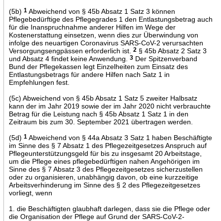
(5b)
1
Abweichend von § 45b Absatz 1 Satz 3 können
Pflegebedürftige des Pflegegrades 1 den Entlastungsbetrag auch
für die Inanspruchnahme anderer Hilfen im Wege der
Kostenerstattung einsetzen, wenn dies zur Überwindung von
infolge des neuartigen Coronavirus SARS-CoV-2 verursachten
Versorgungsengpässen erforderlich ist.
2
§ 45b Absatz 2 Satz 3
und Absatz 4 findet keine Anwendung.
3
Der Spitzenverband
Bund der Pflegekassen legt Einzelheiten zum Einsatz des
Entlastungsbetrags für andere Hilfen nach Satz 1 in
Empfehlungen fest.
(5c) Abweichend von § 45b Absatz 1 Satz 5 zweiter Halbsatz
kann der im Jahr 2019 sowie der im Jahr 2020 nicht verbrauchte
Betrag für die Leistung nach § 45b Absatz 1 Satz 1 in den
Zeitraum bis zum 30. September 2021 übertragen werden.
(5d)
1
Abweichend von § 44a Absatz 3 Satz 1 haben Beschäftigte
im Sinne des § 7 Absatz 1 des Pflegezeitgesetzes Anspruch auf
Pflegeunterstützungsgeld für bis zu insgesamt 20 Arbeitstage,
um die Pflege eines pflegebedürftigen nahen Angehörigen im
Sinne des § 7 Absatz 3 des Pflegezeitgesetzes sicherzustellen
oder zu organisieren, unabhängig davon, ob eine kurzzeitige
Arbeitsverhinderung im Sinne des § 2 des Pflegezeitgesetzes
vorliegt, wenn
1. die Beschäftigten glaubhaft darlegen, dass sie die Pflege oder
die Organisation der Pflege auf Grund der SARS-CoV-2-