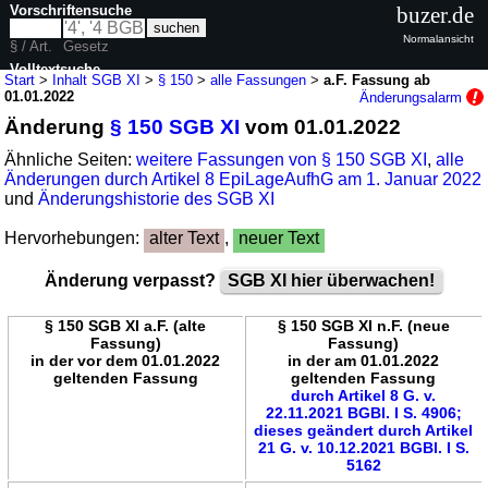
Vorschriftensuche
buzer.de
Normalansicht
§ / Art.
Gesetz
Volltextsuche
Start
>
Inhalt SGB XI
>
§ 150
>
alle Fassungen
>
a.F. Fassung ab
01.01.2022
Änderungsalarm
nur in SGB XI
Änderung
§ 150 SGB XI
vom 01.01.2022
Ähnliche Seiten:
weitere Fassungen von § 150 SGB XI
,
alle
Änderungen durch Artikel 8 EpiLageAufhG am 1. Januar 2022
und
Änderungshistorie des SGB XI
Hervorhebungen:
alter Text
,
neuer Text
Änderung verpasst?
SGB XI hier überwachen!
§ 150 SGB XI a.F. (alte
§ 150 SGB XI n.F. (neue
Fassung)
Fassung)
in der vor dem 01.01.2022
in der am 01.01.2022
geltenden Fassung
geltenden Fassung
durch Artikel 8 G. v.
22.11.2021 BGBl. I S. 4906;
dieses geändert durch Artikel
21 G. v. 10.12.2021 BGBl. I S.
5162