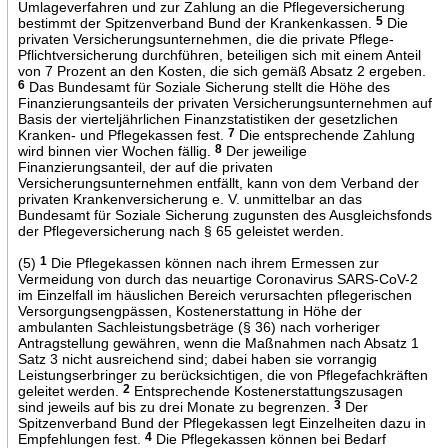
Umlageverfahren und zur Zahlung an die Pflegeversicherung
bestimmt der Spitzenverband Bund der Krankenkassen.
5
Die
privaten Versicherungsunternehmen, die die private Pflege-
Pflichtversicherung durchführen, beteiligen sich mit einem Anteil
von 7 Prozent an den Kosten, die sich gemäß Absatz 2 ergeben.
6
Das Bundesamt für Soziale Sicherung stellt die Höhe des
Finanzierungsanteils der privaten Versicherungsunternehmen auf
Basis der vierteljährlichen Finanzstatistiken der gesetzlichen
Kranken- und Pflegekassen fest.
7
Die entsprechende Zahlung
wird binnen vier Wochen fällig.
8
Der jeweilige
Finanzierungsanteil, der auf die privaten
Versicherungsunternehmen entfällt, kann von dem Verband der
privaten Krankenversicherung e. V. unmittelbar an das
Bundesamt für Soziale Sicherung zugunsten des Ausgleichsfonds
der Pflegeversicherung nach § 65 geleistet werden.
(5)
1
Die Pflegekassen können nach ihrem Ermessen zur
Vermeidung von durch das neuartige Coronavirus SARS-CoV-2
im Einzelfall im häuslichen Bereich verursachten pflegerischen
Versorgungsengpässen, Kostenerstattung in Höhe der
ambulanten Sachleistungsbeträge (§ 36) nach vorheriger
Antragstellung gewähren, wenn die Maßnahmen nach Absatz 1
Satz 3 nicht ausreichend sind; dabei haben sie vorrangig
Leistungserbringer zu berücksichtigen, die von Pflegefachkräften
geleitet werden.
2
Entsprechende Kostenerstattungszusagen
sind jeweils auf bis zu drei Monate zu begrenzen.
3
Der
Spitzenverband Bund der Pflegekassen legt Einzelheiten dazu in
Empfehlungen fest.
4
Die Pflegekassen können bei Bedarf