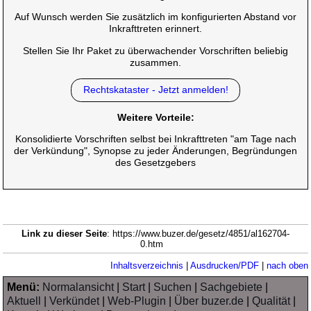
Auf Wunsch werden Sie zusätzlich im konfigurierten Abstand vor
Inkrafttreten erinnert.
Stellen Sie Ihr Paket zu überwachender Vorschriften beliebig
zusammen.
Rechtskataster - Jetzt anmelden!
Weitere Vorteile:
Konsolidierte Vorschriften selbst bei Inkrafttreten "am Tage nach
der Verkündung", Synopse zu jeder Änderungen, Begründungen
des Gesetzgebers
Link zu dieser Seite
: https://www.buzer.de/gesetz/4851/al162704-
0.htm
Inhaltsverzeichnis
|
Ausdrucken/PDF
|
nach oben
Menü:
Normalansicht
|
Start
|
Suchen
|
Sachgebiete
|
Aktuell
|
Verkündet
|
Web-Plugin
|
Über buzer.de
|
Qualität
|