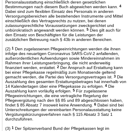
Personalausstattung einschließlich deren gesetzlichen
Bestimmungen nach diesem Buch abgewichen werden kann.
4
Dabei sind zum flexiblen Einsatz des Personals in anderen
Versorgungsbereichen alle bestehenden Instrumente und Mittel
einschließlich des Vertragsrechts zu nutzen, bei denen
zulassungsrechtliche Voraussetzungen zweckgerichtet und
unbürokratisch angewandt werden können.
5
Dies gilt auch für
den Einsatz von Beschäftigten für die Leistungen der
zusätzlichen Betreuung nach § 43b in anderen Bereichen.
(2)
1
Den zugelassenen Pflegeeinrichtungen werden die ihnen
infolge des neuartigen Coronavirus SARS-CoV-2 anfallenden,
außerordentlichen Aufwendungen sowie Mindereinnahmen im
Rahmen ihrer Leistungserbringung, die nicht anderweitig
finanziert werden, erstattet.
2
Der Anspruch auf Erstattung kann
bei einer Pflegekasse regelmäßig zum Monatsende geltend
gemacht werden, die Partei des Versorgungsvertrages ist.
3
Die
Auszahlung des gesamten Erstattungsbetrages hat innerhalb von
14 Kalendertagen über eine Pflegekasse zu erfolgen.
4
Die
Auszahlung kann vorläufig erfolgen.
5
Für zugelassene
Pflegeeinrichtungen, die eine vertragliche Regelung der
Pflegevergütung nach den §§ 85 und 89 abgeschlossen haben,
findet § 85 Absatz 7 insoweit keine Anwendung.
6
Dabei sind bei
Unterschreitungen der vereinbarten Personalausstattung keine
Vergütungskürzungsverfahren nach § 115 Absatz 3 Satz 1
durchzuführen.
(3)
1
Der Spitzenverband Bund der Pflegekassen legt im