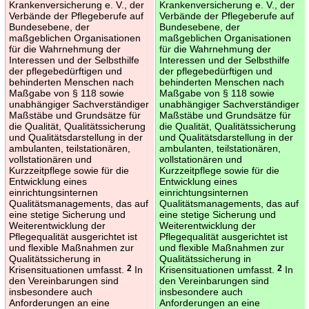
Krankenversicherung e. V., der
Krankenversicherung e. V., der
Verbände der Pflegeberufe auf
Verbände der Pflegeberufe auf
Bundesebene, der
Bundesebene, der
maßgeblichen Organisationen
maßgeblichen Organisationen
für die Wahrnehmung der
für die Wahrnehmung der
Interessen und der Selbsthilfe
Interessen und der Selbsthilfe
der pflegebedürftigen und
der pflegebedürftigen und
behinderten Menschen nach
behinderten Menschen nach
Maßgabe von § 118 sowie
Maßgabe von § 118 sowie
unabhängiger Sachverständiger
unabhängiger Sachverständiger
Maßstäbe und Grundsätze für
Maßstäbe und Grundsätze für
die Qualität, Qualitätssicherung
die Qualität, Qualitätssicherung
und Qualitätsdarstellung in der
und Qualitätsdarstellung in der
ambulanten, teilstationären,
ambulanten, teilstationären,
vollstationären und
vollstationären und
Kurzzeitpflege sowie für die
Kurzzeitpflege sowie für die
Entwicklung eines
Entwicklung eines
einrichtungsinternen
einrichtungsinternen
Qualitätsmanagements, das auf
Qualitätsmanagements, das auf
eine stetige Sicherung und
eine stetige Sicherung und
Weiterentwicklung der
Weiterentwicklung der
Pflegequalität ausgerichtet ist
Pflegequalität ausgerichtet ist
und flexible Maßnahmen zur
und flexible Maßnahmen zur
Qualitätssicherung in
Qualitätssicherung in
Krisensituationen umfasst.
2
In
Krisensituationen umfasst.
2
In
den Vereinbarungen sind
den Vereinbarungen sind
insbesondere auch
insbesondere auch
Anforderungen an eine
Anforderungen an eine