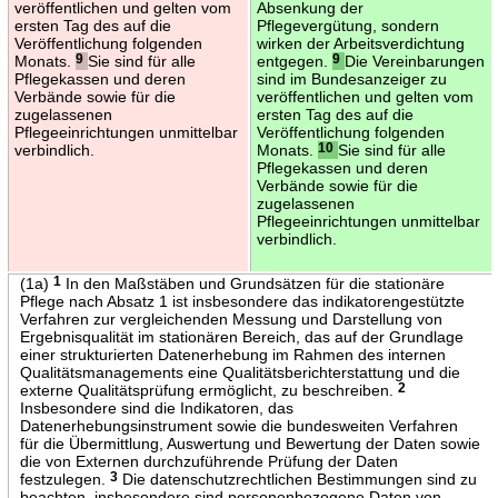
veröffentlichen und gelten vom
Absenkung der
ersten Tag des auf die
Pflegevergütung, sondern
Veröffentlichung folgenden
wirken der Arbeitsverdichtung
Monats.
9
Sie sind für alle
entgegen.
9
Die Vereinbarungen
Pflegekassen und deren
sind im Bundesanzeiger zu
Verbände sowie für die
veröffentlichen und gelten vom
zugelassenen
ersten Tag des auf die
Pflegeeinrichtungen unmittelbar
Veröffentlichung folgenden
verbindlich.
Monats.
10
Sie sind für alle
Pflegekassen und deren
Verbände sowie für die
zugelassenen
Pflegeeinrichtungen unmittelbar
verbindlich.
(1a)
1
In den Maßstäben und Grundsätzen für die stationäre
Pflege nach Absatz 1 ist insbesondere das indikatorengestützte
Verfahren zur vergleichenden Messung und Darstellung von
Ergebnisqualität im stationären Bereich, das auf der Grundlage
einer strukturierten Datenerhebung im Rahmen des internen
Qualitätsmanagements eine Qualitätsberichterstattung und die
externe Qualitätsprüfung ermöglicht, zu beschreiben.
2
Insbesondere sind die Indikatoren, das
Datenerhebungsinstrument sowie die bundesweiten Verfahren
für die Übermittlung, Auswertung und Bewertung der Daten sowie
die von Externen durchzuführende Prüfung der Daten
festzulegen.
3
Die datenschutzrechtlichen Bestimmungen sind zu
beachten, insbesondere sind personenbezogene Daten von