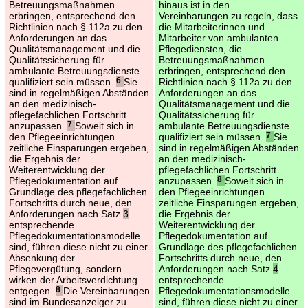
Betreuungsmaßnahmen
hinaus ist in den
erbringen, entsprechend den
Vereinbarungen zu regeln, dass
Richtlinien nach § 112a zu den
die Mitarbeiterinnen und
Anforderungen an das
Mitarbeiter von ambulanten
Qualitätsmanagement und die
Pflegediensten, die
Qualitätssicherung für
Betreuungsmaßnahmen
ambulante Betreuungsdienste
erbringen, entsprechend den
qualifiziert sein müssen.
6
Sie
Richtlinien nach § 112a zu den
sind in regelmäßigen Abständen
Anforderungen an das
an den medizinisch-
Qualitätsmanagement und die
pflegefachlichen Fortschritt
Qualitätssicherung für
anzupassen.
7
Soweit sich in
ambulante Betreuungsdienste
den Pflegeeinrichtungen
qualifiziert sein müssen.
7
Sie
zeitliche Einsparungen ergeben,
sind in regelmäßigen Abständen
die Ergebnis der
an den medizinisch-
Weiterentwicklung der
pflegefachlichen Fortschritt
Pflegedokumentation auf
anzupassen.
8
Soweit sich in
Grundlage des pflegefachlichen
den Pflegeeinrichtungen
Fortschritts durch neue, den
zeitliche Einsparungen ergeben,
Anforderungen nach Satz
3
die Ergebnis der
entsprechende
Weiterentwicklung der
Pflegedokumentationsmodelle
Pflegedokumentation auf
sind, führen diese nicht zu einer
Grundlage des pflegefachlichen
Absenkung der
Fortschritts durch neue, den
Pflegevergütung, sondern
Anforderungen nach Satz
4
wirken der Arbeitsverdichtung
entsprechende
entgegen.
8
Die Vereinbarungen
Pflegedokumentationsmodelle
sind im Bundesanzeiger zu
sind, führen diese nicht zu einer