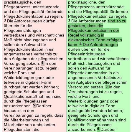
praxistaugliche, den
praxistaugliche, den
Pflegeprozess unterstützende
Pflegeprozess unterstützende
und die Pflegequalität fördernde
und die Pflegequalität fördernde
Pflegedokumentation zu regeln.
Pflegedokumentation zu regeln.
3
Die Anforderungen dürfen
3
Die Anforderungen
sind so zu
über ein für die
gestalten, dass die
Pflegeeinrichtungen
Pflegedokumentation in der
vertretbares und wirtschaftliches
Regel vollständig in
Maß nicht hinausgehen und
elektronischer Form erfolgen
sollen den Aufwand für
kann.
4
Die Anforderungen
Pflegedokumentation in ein
dürfen über ein für die
angemessenes Verhältnis zu
Pflegeeinrichtungen
den Aufgaben der pflegerischen
vertretbares und wirtschaftliches
Versorgung setzen.
4
In den
Maß nicht hinausgehen und
Vereinbarungen ist zu regeln,
sollen den Aufwand für
welche Fort- und
Pflegedokumentation in ein
Weiterbildungen ganz oder
angemessenes Verhältnis zu
teilweise in digitaler Form
den Aufgaben der pflegerischen
durchgeführt werden können;
Versorgung setzen.
5
In den
geeignete Schulungen und
Vereinbarungen ist zu regeln,
Qualifikationsmaßnahmen sind
welche Fort- und
durch die Pflegekassen
Weiterbildungen ganz oder
anzuerkennen.
5
Darüber
teilweise in digitaler Form
hinaus ist in den
durchgeführt werden können;
Vereinbarungen zu regeln, dass
geeignete Schulungen und
die Mitarbeiterinnen und
Qualifikationsmaßnahmen sind
Mitarbeiter von ambulanten
durch die Pflegekassen
Pflegediensten, die
anzuerkennen.
6
Darüber