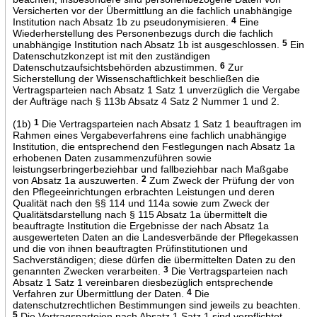
Versicherten vor der Übermittlung an die fachlich unabhängige
Institution nach Absatz 1b zu pseudonymisieren.
4
Eine
Wiederherstellung des Personenbezugs durch die fachlich
unabhängige Institution nach Absatz 1b ist ausgeschlossen.
5
Ein
Datenschutzkonzept ist mit den zuständigen
Datenschutzaufsichtsbehörden abzustimmen.
6
Zur
Sicherstellung der Wissenschaftlichkeit beschließen die
Vertragsparteien nach Absatz 1 Satz 1 unverzüglich die Vergabe
der Aufträge nach § 113b Absatz 4 Satz 2 Nummer 1 und 2.
(1b)
1
Die Vertragsparteien nach Absatz 1 Satz 1 beauftragen im
Rahmen eines Vergabeverfahrens eine fachlich unabhängige
Institution, die entsprechend den Festlegungen nach Absatz 1a
erhobenen Daten zusammenzuführen sowie
leistungserbringerbeziehbar und fallbeziehbar nach Maßgabe
von Absatz 1a auszuwerten.
2
Zum Zweck der Prüfung der von
den Pflegeeinrichtungen erbrachten Leistungen und deren
Qualität nach den §§ 114 und 114a sowie zum Zweck der
Qualitätsdarstellung nach § 115 Absatz 1a übermittelt die
beauftragte Institution die Ergebnisse der nach Absatz 1a
ausgewerteten Daten an die Landesverbände der Pflegekassen
und die von ihnen beauftragten Prüfinstitutionen und
Sachverständigen; diese dürfen die übermittelten Daten zu den
genannten Zwecken verarbeiten.
3
Die Vertragsparteien nach
Absatz 1 Satz 1 vereinbaren diesbezüglich entsprechende
Verfahren zur Übermittlung der Daten.
4
Die
datenschutzrechtlichen Bestimmungen sind jeweils zu beachten.
5
Die Vertragsparteien nach Absatz 1 Satz 1 sind verpflichtet,