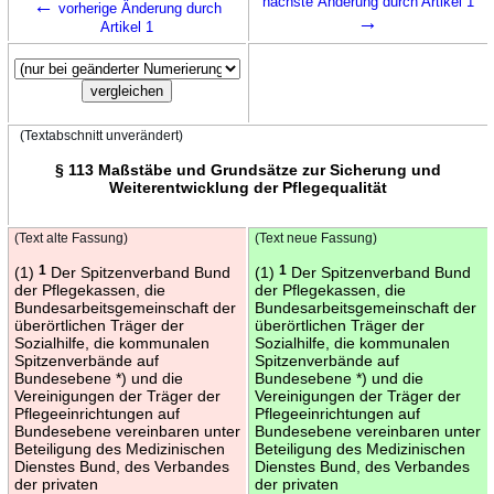
←
nächste Änderung durch Artikel 1
vorherige Änderung durch
→
Artikel 1
(Textabschnitt unverändert)
§ 113 Maßstäbe und Grundsätze zur Sicherung und
Weiterentwicklung der Pflegequalität
(Text alte Fassung)
(Text neue Fassung)
(1)
1
Der Spitzenverband Bund
(1)
1
Der Spitzenverband Bund
der Pflegekassen, die
der Pflegekassen, die
Bundesarbeitsgemeinschaft der
Bundesarbeitsgemeinschaft der
überörtlichen Träger der
überörtlichen Träger der
Sozialhilfe, die kommunalen
Sozialhilfe, die kommunalen
Spitzenverbände auf
Spitzenverbände auf
Bundesebene *) und die
Bundesebene *) und die
Vereinigungen der Träger der
Vereinigungen der Träger der
Pflegeeinrichtungen auf
Pflegeeinrichtungen auf
Bundesebene vereinbaren unter
Bundesebene vereinbaren unter
Beteiligung des Medizinischen
Beteiligung des Medizinischen
Dienstes Bund, des Verbandes
Dienstes Bund, des Verbandes
der privaten
der privaten