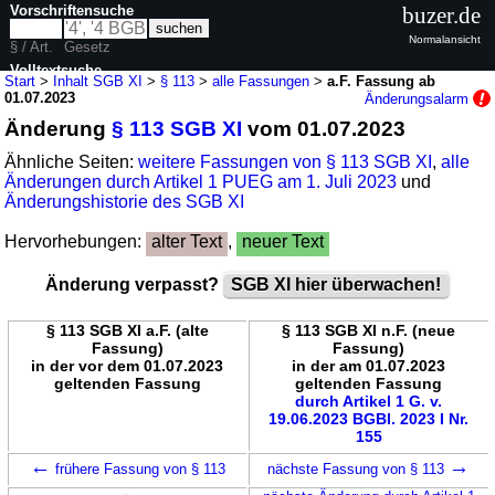
Vorschriftensuche
buzer.de
Normalansicht
§ / Art.
Gesetz
Volltextsuche
Start
>
Inhalt SGB XI
>
§ 113
>
alle Fassungen
>
a.F. Fassung ab
01.07.2023
Änderungsalarm
nur in SGB XI
Änderung
§ 113 SGB XI
vom 01.07.2023
Ähnliche Seiten:
weitere Fassungen von § 113 SGB XI
,
alle
Änderungen durch Artikel 1 PUEG am 1. Juli 2023
und
Änderungshistorie des SGB XI
Hervorhebungen:
alter Text
,
neuer Text
Änderung verpasst?
SGB XI hier überwachen!
§ 113 SGB XI a.F. (alte
§ 113 SGB XI n.F. (neue
Fassung)
Fassung)
in der vor dem 01.07.2023
in der am 01.07.2023
geltenden Fassung
geltenden Fassung
durch Artikel 1 G. v.
19.06.2023 BGBl. 2023 I Nr.
155
←
→
frühere Fassung von § 113
nächste Fassung von § 113