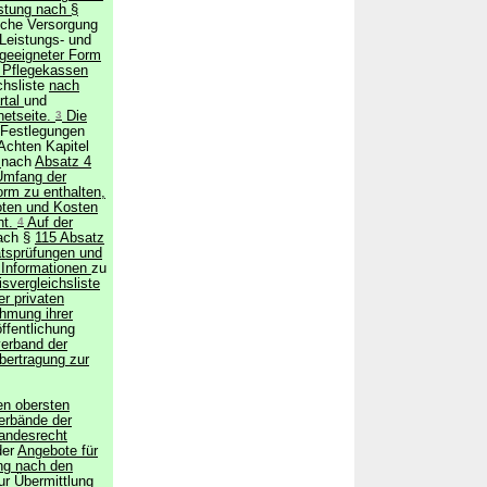
astung nach §
ische Versorgung
(Leistungs- und
 geeigneter Form
 Pflegekassen
chsliste
nach
rtal
und
netseite.
3
Die
 Festlegungen
Achten Kapitel
n
nach
Absatz 4
Umfang der
orm zu enthalten,
ten und Kosten
ht.
4
Auf der
ach §
115 Absatz
ätsprüfungen und
n Informationen
zu
svergleichsliste
r privaten
hmung ihrer
ffentlichung
erband der
bertragung zur
en obersten
erbände der
andesrecht
der
Angebote für
ng nach den
ur Übermittlung