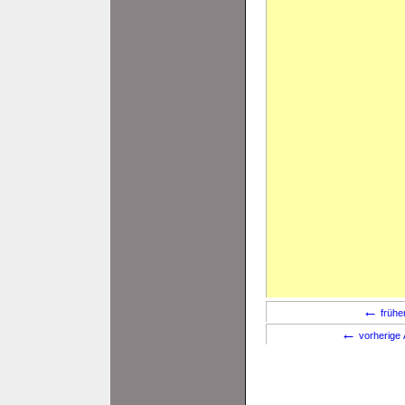
←
frühe
←
vorherige 