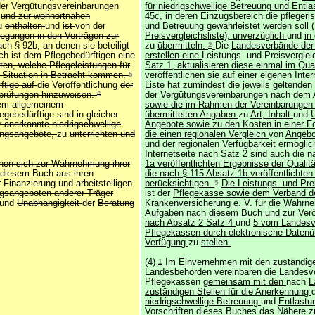
der Vergütungsvereinbarungen
für niedrigschwellige Betreuung und Entl
l
und zur wohnortnahen
45c,
in deren Einzugsbereich die pfleger
u
enthalten
und
ist
von der
und Betreuung
gewährleistet werden soll 
legungen in den Verträgen zur
Preisvergleichsliste), unverzüglich
und
in
ach §
92b, an denen sie beteiligt
zu
übermitteln.
2
Die
Landesverbände der
ch ist dem Pflegebedürftigen eine
erstellen eine
Leistungs- und Preisverglei
ten, welche Pflegeleistungen für
Satz 1, aktualisieren diese einmal im Qua
n Situation in Betracht kommen.
5
veröffentlichen
sie
auf einer eigenen Inter
ftige auf
die Veröffentlichung
der
Liste
hat zumindest die jeweils geltenden
sprüfungen hinzuweisen.
6
der Vergütungsvereinbarungen nach dem 
hem allgemeinem
sowie die im Rahmen der Vereinbarunge
egebedürftige sind in gleicher
übermittelten Angaben
zu
Art, Inhalt
und
 anerkannte niedrigschwellige
Angebote sowie zu den Kosten in einer F
ungsangebote,
zu
unterrichten und
die einen regionalen Vergleich
von
Angebo
und
der
regionalen Verfügbarkeit ermöglic
Internetseite nach Satz 2 sind auch
die n
nen sich zur Wahrnehmung ihrer
1a veröffentlichten Ergebnisse der Qualit
diesem Buch aus ihren
die nach § 115 Absatz 1b veröffentlichte
r
Finanzierung
und
arbeitsteiligen
berücksichtigen.
5
Die Leistungs- und Prei
gsangeboten anderer Träger
ist der
Pflegekasse sowie dem Verband de
und
Unabhängigkeit
der
Beratung
Krankenversicherung e. V. für
die
Wahrne
Aufgaben nach diesem Buch und zur
Verö
nach Absatz 2 Satz 4
und
5 vom Landesv
Pflegekassen durch elektronische Datenü
Verfügung
zu
stellen.
(4)
1
Im Einvernehmen mit den zuständig
Landesbehörden vereinbaren die Landesv
Pflegekassen
gemeinsam mit den
nach
L
zuständigen Stellen für die Anerkennung
niedrigschwellige Betreuung
und
Entlastu
Vorschriften dieses Buches das Nähere z