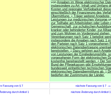
von
Angaben im Wege elektronischer Dat
insbesondere zu Art, Inhalt und Umfang d
Kosten und regionaler Verfügbarkeit dies
einschließlich der Finanzierung des Verfa
Übermittlung.
2
Träger weiterer Angebote,
Leistungen zur medizinischen Vorsorge
u
zur Teilhabe am Arbeitsleben oder Leben 
Gemeinschaft, zur schulischen Ausbildun
kranker oder behinderter Kinder, zur Allta
und zum Wohnen im Vordergrund stehen,
Vereinbarungen nach Satz 1 beteiligt werde
insbesondere die Angaben nach Satz 1 i
den Parteien nach Satz 1 vorgesehenen 
elektronischen Datenübertragung unentgel
bereitstellen.
3
Dazu gehören auch Angebo
von Leistungen der Eingliederungshilfe, so
vorgesehenen Form der elektronischen Da
kostenfrei bereitgestellt werden.
4
Der Spi
Bund der Pflegekassen gibt Empfehlungen
bundesweit einheitlichen technischen Sta
elektronischen Datenübermittlung ab.
5
Di
bedürfen der Zustimmung der Länder.
re Fassung von § 7
nächste Fassung von § 7
Änderung durch Artikel 1
nächste Änderung durch Artikel 