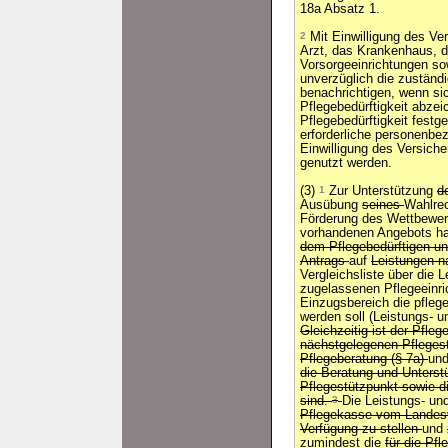
18a Absatz 1.
2
Mit Einwilligung des Ve
Arzt, das Krankenhaus, di
Vorsorgeeinrichtungen sow
unverzüglich die zuständ
benachrichtigen, wenn sic
Pflegebedürftigkeit abze
Pflegebedürftigkeit festge
erforderliche personenbe
Einwilligung des Versiche
genutzt werden.
(3)
1
Zur Unterstützung
d
Ausübung
seines
Wahlre
Förderung des Wettbewer
vorhandenen Angebots ha
dem Pflegebedürftigen un
Antrags
auf
Leistungen 
Vergleichsliste über die 
zugelassenen Pflegeeinr
Einzugsbereich die pfleg
werden soll (Leistungs- 
Gleichzeitig ist der Pfleg
nächstgelegenen Pflegest
Pflegeberatung (§ 7a)
un
die Beratung und Unterst
Pflegestützpunkt sowie di
sind.
3
Die Leistungs- und
Pflegekasse vom Landesv
Verfügung zu stellen
und
zumindest die
für die Pf