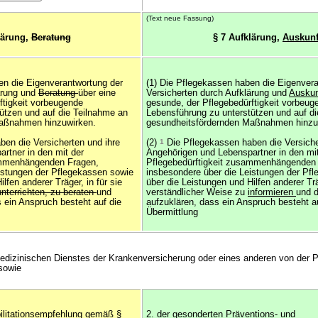
(Text neue Fassung)
lärung,
Beratung
§ 7 Aufklärung,
Auskunf
en die Eigenverantwortung der
(1) Die Pflegekassen haben die Eigenver
ärung und
Beratung
über eine
Versicherten durch Aufklärung und
Ausku
ftigkeit vorbeugende
gesunde, der Pflegebedürftigkeit vorbeug
ützen und auf die Teilnahme an
Lebensführung zu unterstützen und auf d
aßnahmen hinzuwirken.
gesundheitsfördernden Maßnahmen hinzu
en die Versicherten und ihre
(2)
1
Die Pflegekassen haben die Versiche
rtner in den mit der
Angehörigen und Lebenspartner in den mit
ammenhängenden Fragen,
Pflegebedürftigkeit zusammenhängenden
istungen der Pflegekassen sowie
insbesondere über die Leistungen der Pf
lfen anderer Träger, in für sie
über die Leistungen und Hilfen anderer Träg
unterrichten, zu beraten
und
verständlicher Weise zu
informieren
und d
 ein Anspruch besteht auf die
aufzuklären, dass ein Anspruch besteht a
Übermittlung
edizinischen Dienstes der Krankenversicherung oder eines anderen von der 
sowie
ilitationsempfehlung gemäß §
2. der gesonderten
Präventions- und