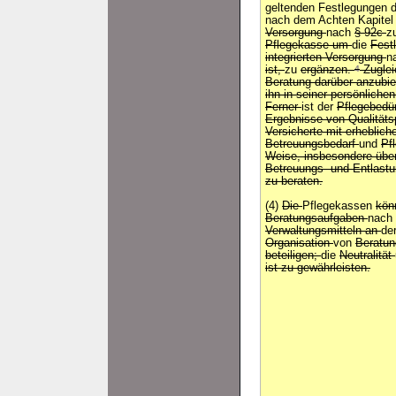
geltenden Festlegungen 
nach dem Achten Kapite
Versorgung
nach
§ 92c
z
Pflegekasse um
die
Fest
integrierten Versorgung
n
ist,
zu
ergänzen.
4
Zuglei
Beratung darüber anzubie
ihn in seiner persönliche
Ferner
ist der
Pflegebedür
Ergebnisse von Qualität
Versicherte mit erheblic
Betreuungsbedarf
und
Pfl
Weise, insbesondere über
Betreuungs- und Entlast
zu beraten.
(4)
Die
Pflegekassen
kön
Beratungsaufgaben
nach
Verwaltungsmitteln an
de
Organisation
von
Beratun
beteiligen;
die
Neutralität
ist zu gewährleisten.