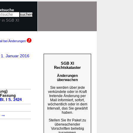
extsuche
r in SGB XI
il bei Änderungen
m 1. Januar 2016
SGB XI
Rechtskataster
Änderungen
überwachen
Sie werden über jede
ung)
verkündete oder in Kraft
n Fassung
tretende Änderung per
Bl. I S. 2424
Mail informiert, sofort,
wöchentlich oder in dem
→
Intervall, das Sie gewählt
haben.
→
1
Stellen Sie Ihr Paket zu
überwachender
Vorschriften beliebig
zusammen.