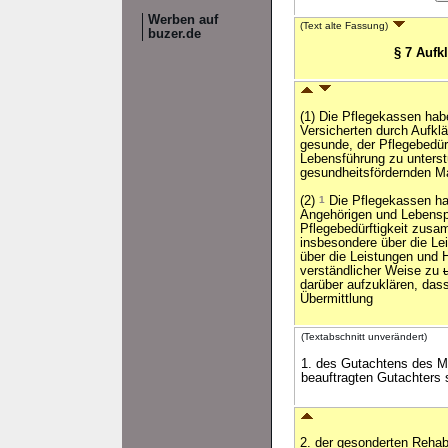
Werben auf
(Text alte Fassung)
buzer.de
§ 7 Aufk
(1) Die Pflegekassen hab
Versicherten durch Aufkl
gesunde, der Pflegebedür
Lebensführung zu unterst
gesundheitsfördernden M
(2)
1
Die Pflegekassen hab
Angehörigen und Lebenspa
Pflegebedürftigkeit zus
insbesondere über die Le
über die Leistungen und Hi
verständlicher Weise zu
darüber aufzuklären, dass
Übermittlung
(Textabschnitt unverändert)
1. des Gutachtens des M
beauftragten Gutachters 
2. der gesonderten Rehab