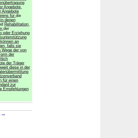
enübertragung
er Angebote,
er Angebote
hrens für
die
 in denen
nd
Rehabilitation,
in
der
g oder Erziehung
gsunterstützung
 können an
n, falls sie
m Wege der von
Form der
tlich
te der Träger
weit diese in der
tenübermittlung
tzenverband
 für einen
ndard zur
e Empfehlungen
→
→
1