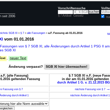
Vorschriftensuche
Vollt
§ / Artikel
Gesetz
n seit 2006
nu
eichnis SGB XI
>
§ 7
>
alle Fassungen
>
a.F. Fassung ab 01.01.2016
Ma
XI
vom 01.01.2016
 Fassungen von § 7 SGB XI
,
alle Änderungen durch Artikel 1 PSG II a
des SGB XI
Text
,
neuer Text
Änderung verpasst?
SGB XI hier überwachen!
a.F. (alte Fassung)
§ 7 SGB XI n.F. (neue Fass
01.2016 geltenden Fassung
in der am 01.01.2016 geltende
durch Artikel 1 G. v. 21.12.2015 BG
re Fassung von § 7
nächste Fassung von § 7
Änderung durch Artikel 1
nächste Änderung durch Artikel 