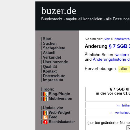
buzer.de
Bundesrecht - tagaktuell konsolidiert - alle Fassunge
Start
Sie sind hier:
Start
>
Inhaltsverz
Suchen
Änderung
§ 7 SGB 
Sachgebiete
Aktuell
Ähnliche Seiten:
weitere
Verkündet
und
Änderungshistorie 
Über buzer.de
Qualität
Hervorhebungen:
alter 
Kontakt
Datenschutz
Impressum
Tools:
§ 7 SGB XI 
in der vor dem 01.
Blog-Plugin
Mobilversion
←
frühe
Update via:
←
Web-Widget
vorherige 
Feed
Rechtskataster