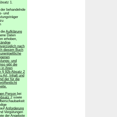
bsatz 1.
n der behandelnde
s- und
stungsträger
 zu
n
 die
Aufklärung
gene Daten
ten erhoben,
tändige
nverzüglich nach
ach diesem Buch
unentgeltliche
egenen
stungs- und
so gibt die
 in ihren
ch § 92b Absatz 2
 Art, Inhalt und
d der für die
röffentlicht
eite.
igen Person
bei
Absatz
2 sowie
Überschaubarkeit
ndige
auf
Anforderung
und Vergütungen
wie der Angebote