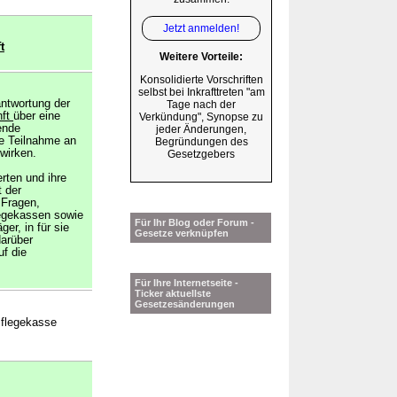
Jetzt anmelden!
t
Weitere Vorteile:
Konsolidierte Vorschriften
selbst bei Inkrafttreten "am
antwortung der
Tage nach der
nft
über eine
Verkündung", Synopse zu
ende
jeder Änderungen,
ie Teilnahme an
Begründungen des
wirken.
Gesetzgebers
rten und ihre
 der
 Fragen,
legekassen sowie
Für Ihr Blog oder Forum -
er, in für sie
Gesetze verknüpfen
arüber
uf die
Für Ihre Internetseite -
Ticker aktuellste
Gesetzesänderungen
Pflegekasse