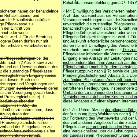
Rehabilitationsempfehlung gemäß § 18a A
rsicherten haben der behandelnde
2
Mit Einwilligung des Versicherten habe
e Rehabilitations- und
Arzt, das Krankenhaus, die Rehabilitation
ie die Sozialleistungsträger
Vorsorgeeinrichtungen sowie die Soziallei
ige Pflegekasse zu
unverzüglich die zuständige Pflegekasse
h der Eintritt von
benachrichtigen, wenn sich der Eintritt vo
ichnet oder wenn
Pflegebedürftigkeit abzeichnet oder wenn
stellt wird.
3
Für die
Beratung
Pflegebedürftigkeit festgestellt wird.
3
Für
zogene Daten dürfen nur mit
und Auskunft
erforderliche personenbezo
rten erhoben, verarbeitet und
dürfen nur mit Einwilligung des Versicher
verarbeitet und genutzt werden.
4
Die zus
Pflegekasse informiert die Versicherten u
es Pflegebedürftigen
bei der
Eingang eines Antrags auf Leistungen n
chts nach § 2
Abs.
2 sowie zur
insbesondere über ihren Anspruch auf die 
bs und der Überschaubarkeit des
Pflegeberatung nach § 7a, den nächstgel
t die zuständige Pflegekasse
Pflegestützpunkt nach § 7c sowie die Lei
verzüglich nach Eingang seines
Preisvergleichsliste nach Absatz 3.
5
Eben
nach diesem Buch
eine
zuständige Pflegekasse Auskunft über die
Leistungen und Vergütungen der
Verträgen zur integrierten Versorgung na
ichtungen
zu übermitteln,
in deren
getroffenen Festlegungen, insbesondere zu
erische Versorgung gewährleistet
Umfang der zu erbringenden Leistungen un
und
Preisvergleichsliste).
2
Versicherten entstehenden Kosten, und ve
ebedürftige über den
diese Angaben auf einer eigenen Internets
ützpunkt (§ 92c), die
d
darüber
zu
unterrichten, dass
(3)
1
Zur Unterstützung
der pflegebedürft
ützung durch den
der Ausübung
ihres
Wahlrechts nach § 2
e Pflegeberatung unentgeltlich
zur Förderung des Wettbewerbs und der 
 Preisvergleichsliste
ist der
des vorhandenen Angebots hat die zustä
erband der Pflegekassen zur
Pflegekasse
der antragstellenden Person
zeitnah fortzuschreiben;
sie hat
eine Vergleichsliste über die Leistungen 
legeeinrichtungen
jeweils
der zugelassenen Pflegeeinrichtungen
so