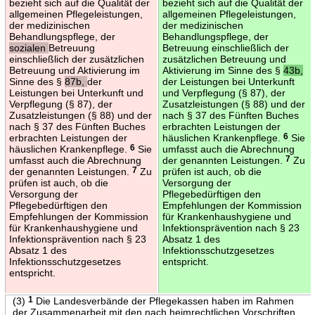
bezieht sich auf die Qualität der
bezieht sich auf die Qualität der
allgemeinen Pflegeleistungen,
allgemeinen Pflegeleistungen,
der medizinischen
der medizinischen
Behandlungspflege, der
Behandlungspflege, der
sozialen
Betreuung
Betreuung einschließlich der
einschließlich der zusätzlichen
zusätzlichen Betreuung und
Betreuung und Aktivierung im
Aktivierung im Sinne des §
43b,
Sinne des §
87b,
der
der Leistungen bei Unterkunft
Leistungen bei Unterkunft und
und Verpflegung (§ 87), der
Verpflegung (§ 87), der
Zusatzleistungen (§ 88) und der
Zusatzleistungen (§ 88) und der
nach § 37 des Fünften Buches
nach § 37 des Fünften Buches
erbrachten Leistungen der
erbrachten Leistungen der
häuslichen Krankenpflege.
6
Sie
häuslichen Krankenpflege.
6
Sie
umfasst auch die Abrechnung
umfasst auch die Abrechnung
der genannten Leistungen.
7
Zu
der genannten Leistungen.
7
Zu
prüfen ist auch, ob die
prüfen ist auch, ob die
Versorgung der
Versorgung der
Pflegebedürftigen den
Pflegebedürftigen den
Empfehlungen der Kommission
Empfehlungen der Kommission
für Krankenhaushygiene und
für Krankenhaushygiene und
Infektionsprävention nach § 23
Infektionsprävention nach § 23
Absatz 1 des
Absatz 1 des
Infektionsschutzgesetzes
Infektionsschutzgesetzes
entspricht.
entspricht.
(3)
1
Die Landesverbände der Pflegekassen haben im Rahmen
der Zusammenarbeit mit den nach heimrechtlichen Vorschriften