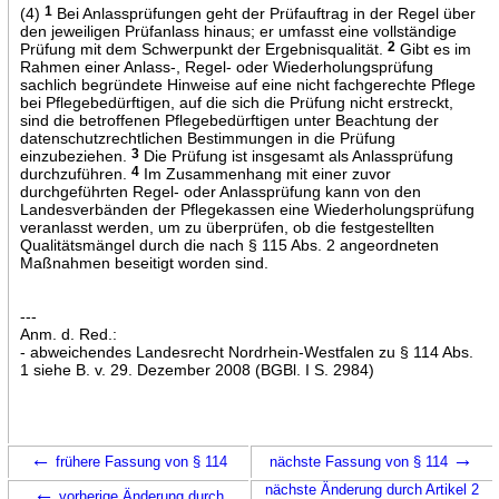
(4)
1
Bei Anlassprüfungen geht der Prüfauftrag in der Regel über
den jeweiligen Prüfanlass hinaus; er umfasst eine vollständige
Prüfung mit dem Schwerpunkt der Ergebnisqualität.
2
Gibt es im
Rahmen einer Anlass-, Regel- oder Wiederholungsprüfung
sachlich begründete Hinweise auf eine nicht fachgerechte Pflege
bei Pflegebedürftigen, auf die sich die Prüfung nicht erstreckt,
sind die betroffenen Pflegebedürftigen unter Beachtung der
datenschutzrechtlichen Bestimmungen in die Prüfung
einzubeziehen.
3
Die Prüfung ist insgesamt als Anlassprüfung
durchzuführen.
4
Im Zusammenhang mit einer zuvor
durchgeführten Regel- oder Anlassprüfung kann von den
Landesverbänden der Pflegekassen eine Wiederholungsprüfung
veranlasst werden, um zu überprüfen, ob die festgestellten
Qualitätsmängel durch die nach § 115 Abs. 2 angeordneten
Maßnahmen beseitigt worden sind.
---
Anm. d. Red.:
- abweichendes Landesrecht Nordrhein-Westfalen zu § 114 Abs.
1 siehe B. v. 29. Dezember 2008 (BGBl. I S. 2984)
←
→
frühere Fassung von § 114
nächste Fassung von § 114
←
nächste Änderung durch Artikel 2
vorherige Änderung durch