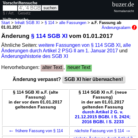
Vorschriftensuche
buzer.de
Normalansicht
§ / Art.
Gesetz
Volltextsuche
Start
>
Inhalt SGB XI
>
§ 114
>
alle Fassungen
>
a.F. Fassung ab
01.01.2017
Änderungsalarm
nur in SGB XI
Änderung
§ 114 SGB XI
vom 01.01.2017
Ähnliche Seiten:
weitere Fassungen von § 114 SGB XI
,
alle
Änderungen durch Artikel 2 PSG II am 1. Januar 2017
und
Änderungshistorie des SGB XI
Hervorhebungen:
alter Text
,
neuer Text
Änderung verpasst?
SGB XI hier überwachen!
§ 114 SGB XI a.F. (alte
§ 114 SGB XI n.F. (neue
Fassung)
Fassung)
in der vor dem 01.01.2017
in der am 01.01.2017
geltenden Fassung
geltenden Fassung
durch Artikel 2 G. v.
21.12.2015 BGBl. I S. 2424;
2016 BGBl. I S. 2233
←
→
frühere Fassung von § 114
nächste Fassung von § 114