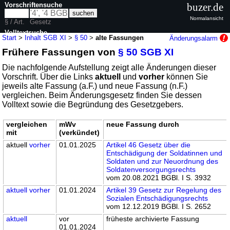
Vorschriftensuche
buzer.de
Normalansicht
§ / Art.
Gesetz
Volltextsuche
Start
>
Inhalt SGB XI
>
§ 50
>
alte Fassungen
Änderungsalarm
Frühere Fassungen von
§ 50 SGB XI
nur in SGB XI
Die nachfolgende Aufstellung zeigt alle Änderungen dieser
Vorschrift. Über die Links
aktuell
und
vorher
können Sie
jeweils alte Fassung (a.F.) und neue Fassung (n.F.)
vergleichen. Beim Änderungsgesetz finden Sie dessen
Volltext sowie die Begründung des Gesetzgebers.
vergleichen
mWv
neue Fassung durch
mit
(verkündet)
aktuell
vorher
01.01.2025
Artikel 46 Gesetz über die
Entschädigung der Soldatinnen und
Soldaten und zur Neuordnung des
Soldatenversorgungsrechts
vom 20.08.2021 BGBl. I S. 3932
aktuell
vorher
01.01.2024
Artikel 39 Gesetz zur Regelung des
Sozialen Entschädigungsrechts
vom 12.12.2019 BGBl. I S. 2652
aktuell
vor
früheste archivierte Fassung
01.01.2024