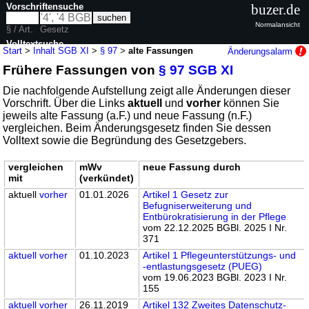
Vorschriftensuche
buzer.de
Normalansicht
§ / Art.
Gesetz
Volltextsuche
Start
>
Inhalt SGB XI
>
§ 97
>
alte Fassungen
Änderungsalarm
Frühere Fassungen von
§ 97 SGB XI
nur in SGB XI
Die nachfolgende Aufstellung zeigt alle Änderungen dieser
Vorschrift. Über die Links
aktuell
und
vorher
können Sie
jeweils alte Fassung (a.F.) und neue Fassung (n.F.)
vergleichen. Beim Änderungsgesetz finden Sie dessen
Volltext sowie die Begründung des Gesetzgebers.
vergleichen
mWv
neue Fassung durch
mit
(verkündet)
aktuell
vorher
01.01.2026
Artikel 1 Gesetz zur
Befugniserweiterung und
Entbürokratisierung in der Pflege
vom 22.12.2025 BGBl. 2025 I Nr.
371
aktuell
vorher
01.10.2023
Artikel 1 Pflegeunterstützungs- und
-entlastungsgesetz (PUEG)
vom 19.06.2023 BGBl. 2023 I Nr.
155
aktuell
vorher
26.11.2019
Artikel 132 Zweites Datenschutz-