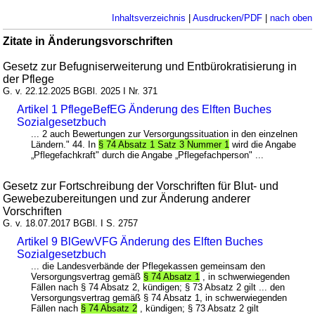
Inhaltsverzeichnis
|
Ausdrucken/PDF
|
nach oben
Zitate in Änderungsvorschriften
Gesetz zur Befugniserweiterung und Entbürokratisierung in
der Pflege
G. v. 22.12.2025 BGBl. 2025 I Nr. 371
Artikel 1 PflegeBefEG Änderung des Elften Buches
Sozialgesetzbuch
... 2 auch Bewertungen zur Versorgungssituation in den einzelnen
Ländern." 44. In
§ 74 Absatz 1 Satz 3 Nummer 1
wird die Angabe
„Pflegefachkraft" durch die Angabe „Pflegefachperson" ...
Gesetz zur Fortschreibung der Vorschriften für Blut- und
Gewebezubereitungen und zur Änderung anderer
Vorschriften
G. v. 18.07.2017 BGBl. I S. 2757
Artikel 9 BlGewVFG Änderung des Elften Buches
Sozialgesetzbuch
... die Landesverbände der Pflegekassen gemeinsam den
Versorgungsvertrag gemäß
§ 74 Absatz 1
, in schwerwiegenden
Fällen nach § 74 Absatz 2, kündigen; § 73 Absatz 2 gilt ... den
Versorgungsvertrag gemäß § 74 Absatz 1, in schwerwiegenden
Fällen nach
§ 74 Absatz 2
, kündigen; § 73 Absatz 2 gilt