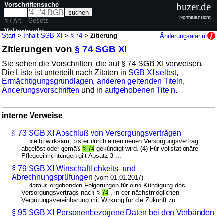
Vorschriftensuche
buzer.de
Normalansicht
§ / Art.
Gesetz
Volltextsuche
Start
>
Inhalt SGB XI
>
§ 74
>
Zitierung
Änderungsalarm
Zitierungen von
§ 74 SGB XI
nur in SGB XI
Sie sehen die Vorschriften, die auf § 74 SGB XI verweisen.
Die Liste ist unterteilt nach Zitaten in
SGB XI selbst
,
Ermächtigungsgrundlagen
,
anderen geltenden Titeln
,
Änderungsvorschriften
und in
aufgehobenen Titeln
.
interne Verweise
§ 73 SGB XI Abschluß von Versorgungsverträgen
... bleibt wirksam, bis er durch einen neuen Versorgungsvertrag
abgelöst oder gemäß
§ 74
gekündigt wird. (4) Für vollstationäre
Pflegeeinrichtungen gilt Absatz 3 ...
§ 79 SGB XI Wirtschaftlichkeits- und
Abrechnungsprüfungen
(vom 01.01.2017)
... daraus ergebenden Folgerungen für eine Kündigung des
Versorgungsvertrags nach §
74
, in der nächstmöglichen
Vergütungsvereinbarung mit Wirkung für die Zukunft zu ...
§ 95 SGB XI Personenbezogene Daten bei den Verbänden