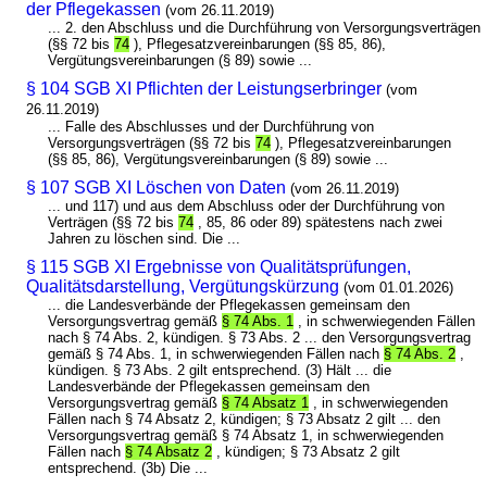
der Pflegekassen
(vom 26.11.2019)
... 2. den Abschluss und die Durchführung von Versorgungsverträgen
(§§ 72 bis
74
), Pflegesatzvereinbarungen (§§ 85, 86),
Vergütungsvereinbarungen (§ 89) sowie ...
§ 104 SGB XI Pflichten der Leistungserbringer
(vom
26.11.2019)
... Falle des Abschlusses und der Durchführung von
Versorgungsverträgen (§§ 72 bis
74
), Pflegesatzvereinbarungen
(§§ 85, 86), Vergütungsvereinbarungen (§ 89) sowie ...
§ 107 SGB XI Löschen von Daten
(vom 26.11.2019)
... und 117) und aus dem Abschluss oder der Durchführung von
Verträgen (§§ 72 bis
74
, 85, 86 oder 89) spätestens nach zwei
Jahren zu löschen sind. Die ...
§ 115 SGB XI Ergebnisse von Qualitätsprüfungen,
Qualitätsdarstellung, Vergütungskürzung
(vom 01.01.2026)
... die Landesverbände der Pflegekassen gemeinsam den
Versorgungsvertrag gemäß
§ 74 Abs. 1
, in schwerwiegenden Fällen
nach § 74 Abs. 2, kündigen. § 73 Abs. 2 ... den Versorgungsvertrag
gemäß § 74 Abs. 1, in schwerwiegenden Fällen nach
§ 74 Abs. 2
,
kündigen. § 73 Abs. 2 gilt entsprechend. (3) Hält ... die
Landesverbände der Pflegekassen gemeinsam den
Versorgungsvertrag gemäß
§ 74 Absatz 1
, in schwerwiegenden
Fällen nach § 74 Absatz 2, kündigen; § 73 Absatz 2 gilt ... den
Versorgungsvertrag gemäß § 74 Absatz 1, in schwerwiegenden
Fällen nach
§ 74 Absatz 2
, kündigen; § 73 Absatz 2 gilt
entsprechend. (3b) Die ...