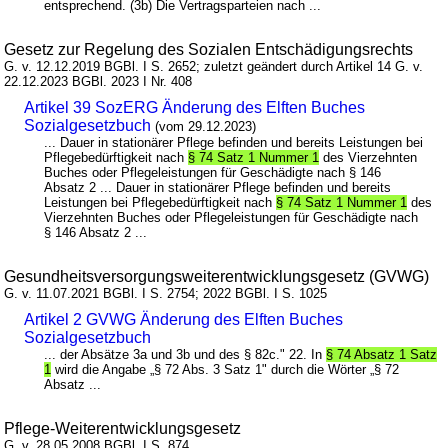
entsprechend. (3b) Die Vertragsparteien nach ...
Gesetz zur Regelung des Sozialen Entschädigungsrechts
G. v. 12.12.2019 BGBl. I S. 2652; zuletzt geändert durch Artikel 14 G. v.
22.12.2023 BGBl. 2023 I Nr. 408
Artikel 39 SozERG Änderung des Elften Buches
Sozialgesetzbuch
(vom 29.12.2023)
... Dauer in stationärer Pflege befinden und bereits Leistungen bei
Pflegebedürftigkeit nach
§ 74 Satz 1 Nummer 1
des Vierzehnten
Buches oder Pflegeleistungen für Geschädigte nach § 146
Absatz 2 ... Dauer in stationärer Pflege befinden und bereits
Leistungen bei Pflegebedürftigkeit nach
§ 74 Satz 1 Nummer 1
des
Vierzehnten Buches oder Pflegeleistungen für Geschädigte nach
§ 146 Absatz 2 ...
Gesundheitsversorgungsweiterentwicklungsgesetz (GVWG)
G. v. 11.07.2021 BGBl. I S. 2754; 2022 BGBl. I S. 1025
Artikel 2 GVWG Änderung des Elften Buches
Sozialgesetzbuch
... der Absätze 3a und 3b und des § 82c." 22. In
§ 74 Absatz 1 Satz
1
wird die Angabe „§ 72 Abs. 3 Satz 1" durch die Wörter „§ 72
Absatz ...
Pflege-Weiterentwicklungsgesetz
G. v. 28.05.2008 BGBl. I S. 874