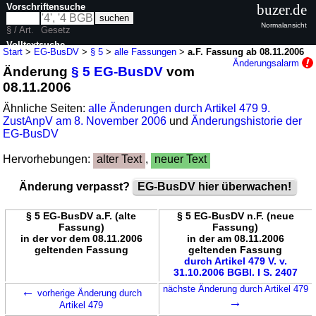
Vorschriftensuche
buzer.de
Normalansicht
§ / Art.
Gesetz
Volltextsuche
Start
>
EG-BusDV
>
§ 5
>
alle Fassungen
>
a.F. Fassung ab 08.11.2006
Änderungsalarm
Änderung
§ 5 EG-BusDV
vom
nur in EG-BusDV
08.11.2006
Ähnliche Seiten:
alle Änderungen durch Artikel 479 9.
ZustAnpV am 8. November 2006
und
Änderungshistorie der
EG-BusDV
Hervorhebungen:
alter Text
,
neuer Text
Änderung verpasst?
EG-BusDV hier überwachen!
§ 5 EG-BusDV a.F. (alte
§ 5 EG-BusDV n.F. (neue
Fassung)
Fassung)
in der vor dem 08.11.2006
in der am 08.11.2006
geltenden Fassung
geltenden Fassung
durch Artikel 479 V. v.
31.10.2006 BGBl. I S. 2407
←
nächste Änderung durch Artikel 479
vorherige Änderung durch
→
Artikel 479