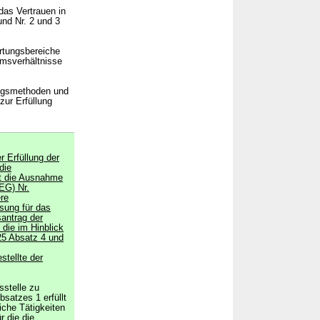
 das Vertrauen in
nd Nr. 2 und 3
rtungsbereiche
umsverhältnisse
fungsmethoden und
zur Erfüllung
r Erfüllung der
die
ht die Ausnahme
EG) Nr.
ere
ssung für das
santrag der
 die im Hinblick
 25 Absatz 4 und
stellte der
sstelle zu
satzes 1 erfüllt
iche Tätigkeiten
r die die