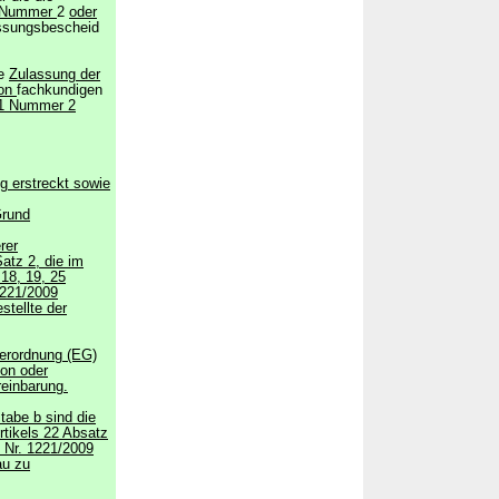
 Nummer
2
oder
ssungsbescheid
ie
Zulassung der
von
fachkundigen
1 Nummer 2
ng erstreckt sowie
Grund
rer
atz 2, die im
 18, 19, 25
221/2009
stellte der
Verordnung (EG)
son oder
reinbarung.
tabe b sind die
rtikels 22 Absatz
 Nr. 1221/2009
au zu