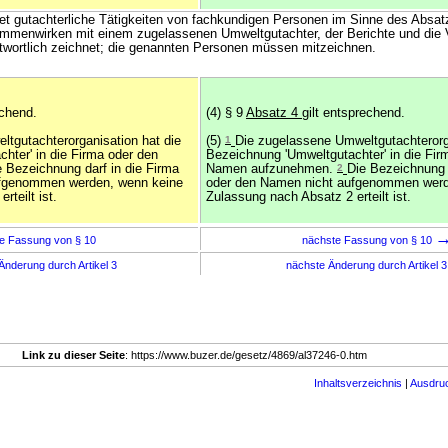
tet gutachterliche Tätigkeiten von fachkundigen Personen im Sinne des Absat
mmenwirken mit einem zugelassenen Umweltgutachter, der Berichte und die V
twortlich zeichnet; die genannten Personen müssen mitzeichnen.
echend.
(4) § 9
Absatz 4
gilt entsprechend.
ltgutachterorganisation hat die
(5)
1
Die zugelassene Umweltgutachterorga
hter' in die Firma oder den
Bezeichnung 'Umweltgutachter' in die Fir
Bezeichnung darf in die Firma
Namen aufzunehmen.
2
Die Bezeichnung d
ufgenommen werden, wenn keine
oder den Namen nicht aufgenommen werd
rteilt ist.
Zulassung nach Absatz 2 erteilt ist.
e Fassung von § 10
nächste Fassung von § 10
Änderung durch Artikel 3
nächste Änderung durch Artikel 
Link zu dieser Seite
: https://www.buzer.de/gesetz/4869/al37246-0.htm
Inhaltsverzeichnis
|
Ausdru