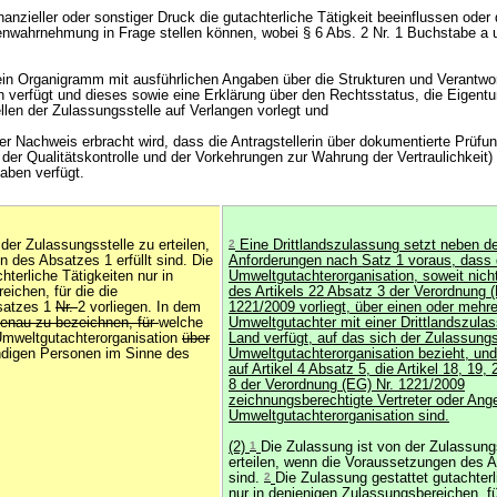
finanzieller oder sonstiger Druck die gutachterliche Tätigkeit beeinflussen oder
enwahrnehmung in Frage stellen können, wobei § 6 Abs. 2 Nr. 1 Buchstabe a u
 ein Organigramm mit ausführlichen Angaben über die Strukturen und Verantwo
on verfügt und dieses sowie eine Erklärung über den Rechtsstatus, die Eigent
llen der Zulassungsstelle auf Verlangen vorlegt und
der Nachweis erbracht wird, dass die Antragstellerin über dokumentierte Prü
h der Qualitätskontrolle und der Vorkehrungen zur Wahrung der Vertraulichkeit) 
gaben verfügt.
der Zulassungsstelle zu erteilen,
2
Eine Drittlandszulassung setzt neben de
 des Absatzes 1 erfüllt sind. Die
Anforderungen nach Satz 1 voraus, dass 
hterliche Tätigkeiten nur in
Umweltgutachterorganisation, soweit nic
ichen, für die die
des Artikels 22 Absatz 3 der Verordnung (
satzes 1
Nr.
2 vorliegen. In dem
1221/2009 vorliegt, über einen oder mehr
enau zu bezeichnen, für
welche
Umweltgutachter mit einer Drittlandszula
Umweltgutachterorganisation
über
Land verfügt, auf das sich der Zulassung
digen Personen im Sinne des
Umweltgutachterorganisation bezieht, und
auf Artikel 4 Absatz 5, die Artikel 18, 19,
8 der Verordnung (EG) Nr. 1221/2009
zeichnungsberechtigte Vertreter oder Ange
Umweltgutachterorganisation sind.
(2)
1
Die Zulassung ist von der Zulassung
erteilen, wenn die Voraussetzungen des Ab
sind.
2
Die Zulassung gestattet gutachterl
nur in denjenigen Zulassungsbereichen, fü