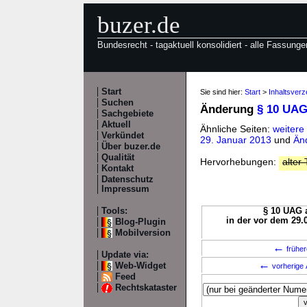
buzer.de
Bundesrecht - tagaktuell konsolidiert - alle Fassunge
Start
Sie sind hier:
Start
>
Inhaltsver
Suchen
Änderung
§ 10 UA
Sachgebiete
Aktuell
Ähnliche Seiten:
weitere
Verkündet
29. Januar 2013
und
Än
Über buzer.de
Qualität
Hervorhebungen:
alter 
Kontakt
Datenschutz
Impressum
Tools:
§ 10 UAG a
in der vor dem 29.
Blog-Plugin
Mobilversion
←
früher
Update via:
←
Web-Widget
vorherige 
Feed
Rechtskataster