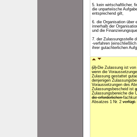
5. kein wirtschaftlicher, 
die unparteiische Aufgab
entsprechend gilt,
6. die Organisation über
innerhalb der Organisati
und die Finanzierungsque
7. der Zulassungsstelle 
-verfahren (einschließlic
ihrer gutachterlichen Auf
(2)
Die Zulassung ist von 
wenn die Voraussetzungen
Zulassung gestattet gutac
denjenigen Zulassungsbere
Voraussetzungen des Ab
Zulassungsbescheid ist
g
Zulassungsbereiche die 
die erforderlichen
fachkun
Absatzes 1 Nr. 2
verfügt.