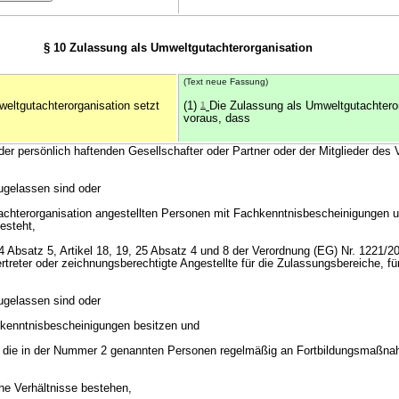
§ 10 Zulassung als Umweltgutachterorganisation
(Text neue Fassung)
weltgutachterorganisation setzt
(1)
1
Die Zulassung als Umweltgutachteror
voraus, dass
 der persönlich haftenden Gesellschafter oder Partner oder der Mitglieder des
ugelassen sind oder
tachterorganisation angestellten Personen mit Fachkenntnisbescheinigungen 
esteht,
l 4 Absatz 5, Artikel 18, 19, 25 Absatz 4 und 8 der Verordnung (EG) Nr. 1221/2
treter oder zeichnungsberechtigte Angestellte für die Zulassungsbereiche, für
ugelassen sind oder
chkenntnisbescheinigungen besitzen und
ass die in der Nummer 2 genannten Personen regelmäßig an Fortbildungsmaßn
che Verhältnisse bestehen,