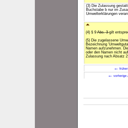
(3) Die Zulassung gestat
Buchstabe b nur im Zusa
Umwelterklärungen veran
(4) § 9
Abs. 3
gilt entspr
(5) Die zugelassene Umwe
Bezeichnung 'Umweltgutac
Namen aufzunehmen. Die 
oder den Namen nicht a
Zulassung nach Absatz 2 e
←
früher
←
vorherige 