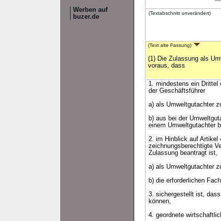
Werben auf
(Textabschnitt unverändert)
buzer.de
(Text alte Fassung)
(1) Die Zulassung als Um
voraus, dass
1. mindestens ein Drittel
der Geschäftsführer
a) als Umweltgutachter z
b) aus bei der Umweltgu
einem Umweltgutachter b
2. im Hinblick auf Artike
zeichnungsberechtigte Ver
Zulassung beantragt ist,
a) als Umweltgutachter z
b) die erforderlichen Fa
3. sichergestellt ist, d
können,
4. geordnete wirtschaftli