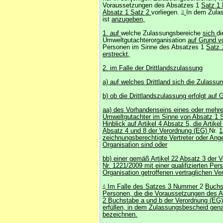
Voraussetzungen des Absatzes 1
Satz 1
Absatz 1 Satz 2
vorliegen.
3
In dem Zula
ist
anzugeben,
1. auf
welche Zulassungsbereiche
sich
d
Umweltgutachterorganisation
auf Grund 
Personen im Sinne des Absatzes 1
Satz 
erstreckt,
2. im Falle der Drittlandszulassung
a) auf welches Drittland sich die Zulassu
b) ob die Drittlandszulassung erfolgt auf 
aa) des Vorhandenseins eines oder mehre
Umweltgutachter im Sinne von Absatz 1 S
Hinblick auf Artikel 4 Absatz 5, die Artikel
Absatz 4 und 8 der Verordnung (EG)
Nr.
1
zeichnungsberechtigte Vertreter oder Ange
Organisation sind oder
bb) einer gemäß Artikel 22 Absatz 3 der 
Nr. 1221/2009 mit einer qualifizierten Per
Organisation getroffenen vertraglichen Ve
4
Im Falle des Satzes 3 Nummer
2
Buchs
Personen, die die Voraussetzungen des A
2 Buchstabe a und b der Verordnung (EG)
erfüllen, in dem Zulassungsbescheid gen
bezeichnen.