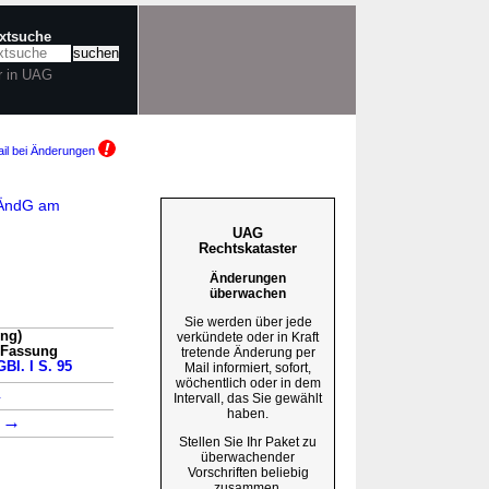
extsuche
r in UAG
il bei Änderungen
aÄndG am
UAG
Rechtskataster
Änderungen
überwachen
Sie werden über jede
ung)
verkündete oder in Kraft
n Fassung
tretende Änderung per
Bl. I S. 95
Mail informiert, sofort,
wöchentlich oder in dem
→
Intervall, das Sie gewählt
haben.
→
3
Stellen Sie Ihr Paket zu
überwachender
Vorschriften beliebig
zusammen.