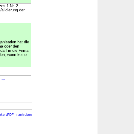
zes 1 Nr. 2
alidierung der
nisation hat die
ma oder den
arf in die Firma
en, wenn keine
→
→
3
cken/PDF
|
nach oben