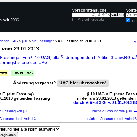
Vorschriftensuche
Vollt
§ / Artikel
Gesetz
n seit 2006
nu
zeichnis UAG
>
§ 10
>
alle Fassungen
>
a.F. Fassung ab 29.01.2013
Ma
G
vom 29.01.2013
 Fassungen von § 10 UAG
,
alle Änderungen durch Artikel 3 UmwRGu
derungshistorie des UAG
Text
,
neuer Text
Änderung verpasst?
UAG hier überwachen!
.F. (alte Fassung)
§ 10 UAG n.F. (neue Fass
01.2013 geltenden Fassung
in der am 29.01.2013 geltende
durch Artikel 3 G. v. 21.01.2013 BG
e Fassung von § 10
nächste Fassung von § 10
Änderung durch Artikel 3
nächste Änderung durch Artikel 