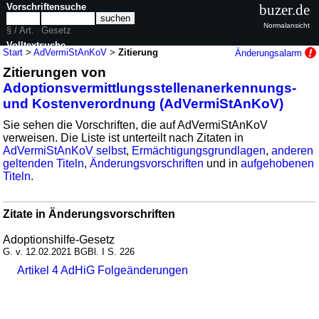
Vorschriftensuche
buzer.de
Normalansicht
§ / Art.
Gesetz
Volltextsuche
Start
>
AdVermiStAnKoV
>
Zitierung
Änderungsalarm
Zitierungen von
nur in AdVermiStAnKoV
Adoptionsvermittlungsstellenanerkennungs-
und Kostenverordnung (AdVermiStAnKoV)
Sie sehen die Vorschriften, die auf AdVermiStAnKoV
verweisen. Die Liste ist unterteilt nach Zitaten in
AdVermiStAnKoV selbst
,
Ermächtigungsgrundlagen
,
anderen
geltenden Titeln
,
Änderungsvorschriften
und in
aufgehobenen
Titeln
.
Zitate in Änderungsvorschriften
Adoptionshilfe-Gesetz
G. v. 12.02.2021 BGBl. I S. 226
Artikel 4 AdHiG Folgeänderungen