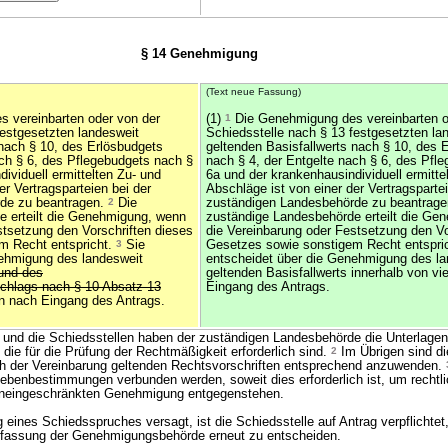
§ 14 Genehmigung
(Text neue Fassung)
 vereinbarten oder von der
(1)
1
Die Genehmigung des vereinbarten o
festgesetzten landesweit
Schiedsstelle nach § 13 festgesetzten la
 nach § 10, des Erlösbudgets
geltenden Basisfallwerts nach § 10, des 
ach § 6, des Pflegebudgets nach §
nach § 4, der Entgelte nach § 6, des Pfl
ividuell ermittelten Zu- und
6a und der krankenhausindividuell ermitte
er Vertragsparteien bei der
Abschläge ist von einer der Vertragspartei
de zu beantragen.
2
Die
zuständigen Landesbehörde zu beantrag
e erteilt die Genehmigung, wenn
zuständige Landesbehörde erteilt die Ge
stsetzung den Vorschriften dieses
die Vereinbarung oder Festsetzung den Vo
m Recht entspricht.
3
Sie
Gesetzes sowie sonstigem Recht entspri
nehmigung des landesweit
entscheidet über die Genehmigung des la
und des
geltenden Basisfallwerts innerhalb von v
chlags nach § 10 Absatz 13
Eingang des Antrags.
n nach Eingang des Antrags.
 und die Schiedsstellen haben der zuständigen Landesbehörde die Unterlage
, die für die Prüfung der Rechtmäßigkeit erforderlich sind.
2
Im Übrigen sind die
ch der Vereinbarung geltenden Rechtsvorschriften entsprechend anzuwenden.
enbestimmungen verbunden werden, soweit dies erforderlich ist, um rechtli
r uneingeschränkten Genehmigung entgegenstehen.
eines Schiedsspruches versagt, ist die Schiedsstelle auf Antrag verpflichtet,
fassung der Genehmigungsbehörde erneut zu entscheiden.