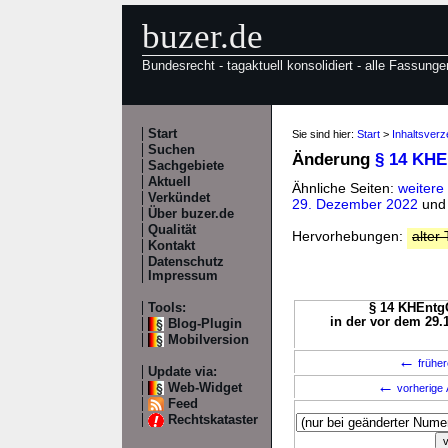
buzer.de
Bundesrecht - tagaktuell konsolidiert - alle Fassunge
Start
Sie sind hier:
Start
>
Inhaltsver
Suchen
Änderung
§ 14 KH
Sachgebiete
Aktuell
Ähnliche Seiten:
weiter
Verkündet
29. Dezember 2022
un
Über buzer.de
Qualität
Hervorhebungen:
alter 
Kontakt
Datenschutz
Impressum
Tools:
§ 14 KHEntgG
in der vor dem 29.
Blog-Plugin
Mobilversion
←
früher
Update via:
←
Web-Widget
vorherige 
Feed
Rechtskataster