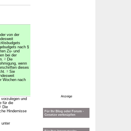
der von der
ndesweit
Erlösbudgets
egebudgets nach §
lten Zu- und
en bei der
en.
2
Die
nehmigung, wenn
rschriften dieses
cht.
3
Sie
ndesweit
ier Wochen nach
Anzeige
n vorzulegen und
 für die
3
Die
che Hindernisse
Für Ihr Blog oder Forum -
Gesetze verknüpfen
 unter