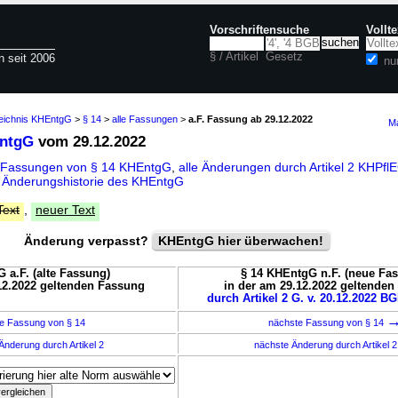
Vorschriftensuche
Vollt
§ / Artikel
Gesetz
n seit 2006
nu
zeichnis KHEntgG
>
§ 14
>
alle Fassungen
>
a.F. Fassung ab 29.12.2022
Ma
EntgG
vom 29.12.2022
e Fassungen von § 14 KHEntgG
,
alle Änderungen durch Artikel 2 KHPf
d
Änderungshistorie des KHEntgG
Text
,
neuer Text
Änderung verpasst?
KHEntgG hier überwachen!
 a.F. (alte Fassung)
§ 14 KHEntgG n.F. (neue Fa
12.2022 geltenden Fassung
in der am 29.12.2022 geltende
durch Artikel 2 G. v. 20.12.2022 BG
e Fassung von § 14
nächste Fassung von § 14
Änderung durch Artikel 2
nächste Änderung durch Artikel 