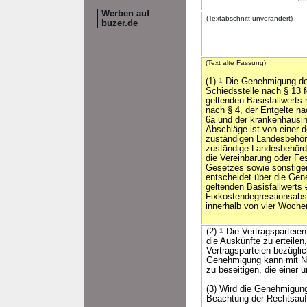
Werben auf
(Textabschnitt unverändert)
buzer.de
(Text alte Fassung)
(1)
1
Die Genehmigung des
Schiedsstelle nach § 13 
geltenden Basisfallwerts
nach § 4, der Entgelte n
6a und der krankenhausind
Abschläge ist von einer d
zuständigen Landesbehör
zuständige Landesbehörd
die Vereinbarung oder Fe
Gesetzes sowie sonstige
entscheidet über die Ge
geltenden Basisfallwerts
Fixkostendegressionsabs
innerhalb von vier Woche
(2)
1
Die Vertragsparteien
die Auskünfte zu erteilen
Vertragsparteien bezügli
Genehmigung kann mit Neb
zu beseitigen, die eine
(3) Wird die Genehmigung 
Beachtung der Rechtsauf