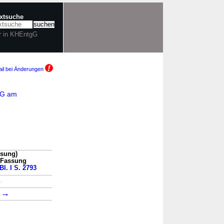
extsuche
r in KHEntgG
il bei Änderungen
lEG am
ssung)
n Fassung
Bl. I S. 2793
→
→
2