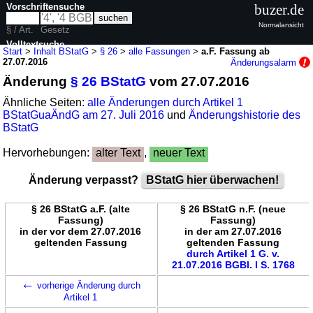
Vorschriftensuche
buzer.de
Normalansicht
§ / Art.
Gesetz
Volltextsuche
Start
>
Inhalt BStatG
>
§ 26
>
alle Fassungen
>
a.F. Fassung ab
27.07.2016
Änderungsalarm
nur in BStatG
Änderung
§ 26 BStatG
vom 27.07.2016
Ähnliche Seiten:
alle Änderungen durch Artikel 1
BStatGuaÄndG am 27. Juli 2016
und
Änderungshistorie des
BStatG
Hervorhebungen:
alter Text
,
neuer Text
Änderung verpasst?
BStatG hier überwachen!
§ 26 BStatG a.F. (alte
§ 26 BStatG n.F. (neue
Fassung)
Fassung)
in der vor dem 27.07.2016
in der am 27.07.2016
geltenden Fassung
geltenden Fassung
durch Artikel 1 G. v.
21.07.2016 BGBl. I S. 1768
←
vorherige Änderung durch
Artikel 1