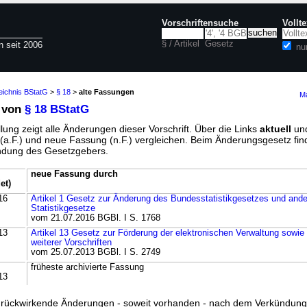
Vorschriftensuche
Vollt
§ / Artikel
Gesetz
n seit 2006
nu
eichnis BStatG
>
§ 18
>
alte Fassungen
Ma
 von
§ 18 BStatG
lung zeigt alle Änderungen dieser Vorschrift. Über die Links
aktuell
un
g (a.F.) und neue Fassung (n.F.) vergleichen. Beim Änderungsgesetz fi
ündung des Gesetzgebers.
neue Fassung durch
et)
16
Artikel 1 Gesetz zur Änderung des Bundesstatistikgesetzes und ande
Statistikgesetze
vom 21.07.2016 BGBl. I S. 1768
13
Artikel 13 Gesetz zur Förderung der elektronischen Verwaltung sowie
weiterer Vorschriften
vom 25.07.2013 BGBl. I S. 2749
früheste archivierte Fassung
13
ss rückwirkende Änderungen - soweit vorhanden - nach dem Verkündun