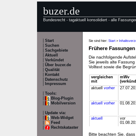
buzer.de
Bundesrecht - tagaktuell konsolidiert - alle Fassunge
Start
Sie sind hier:
Start
>
Inhaltsverz
Suchen
Frühere Fassungen
Sachgebiete
Aktuell
Die nachfolgende Aufstel
Verkündet
Sie jeweils alte Fassun
Über buzer.de
Volltext sowie die Begr
Qualität
Kontakt
vergleichen
mWv
Datenschutz
mit
(verkünd
Impressum
aktuell
vorher
27.07.20
Tools:
Blog-Plugin
Mobilversion
aktuell
vorher
01.08.20
Update via:
Web-Widget
aktuell
vor
Feed
01.08.20
Rechtskataster
Bitte beachten Sie, da