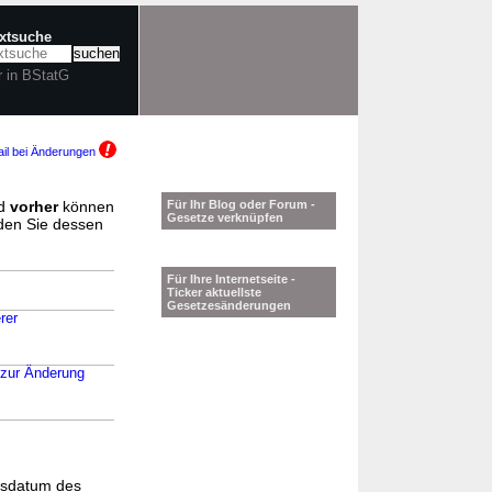
extsuche
r in BStatG
il bei Änderungen
d
vorher
können
Für Ihr Blog oder Forum -
Gesetze verknüpfen
nden Sie dessen
Für Ihre Internetseite -
Ticker aktuellste
Gesetzesänderungen
rer
 zur Änderung
gsdatum des