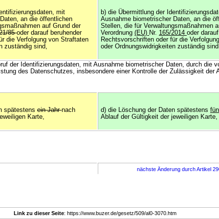
entifizierungsdaten, mit
b) die Übermittlung der Identifizierungsdat
aten, an die öffentlichen
Ausnahme biometrischer Daten, an die öff
ungsmaßnahmen auf Grund der
Stellen, die für Verwaltungsmaßnahmen a
21/85
oder darauf beruhender
Verordnung
(EU)
Nr.
165/2014
oder darau
ür die Verfolgung von Straftaten
Rechtsvorschriften oder für die Verfolgun
n zuständig sind,
oder Ordnungswidrigkeiten zuständig sind
bruf der Identifizierungsdaten, mit Ausnahme biometrischer Daten, durch die 
istung des Datenschutzes, insbesondere einer Kontrolle der Zulässigkeit der 
en spätestens
ein Jahr
nach
d) die Löschung der Daten spätestens
fü
jeweiligen Karte,
Ablauf der Gültigkeit der jeweiligen Karte,
nächste Änderung durch Artikel 2
Link zu dieser Seite
: https://www.buzer.de/gesetz/509/al0-3070.htm