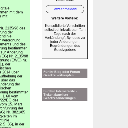
igitale
Jetzt anmelden!
ehmen mit dem
es
mit
Weitere Vorteile:
Konsolidierte Vorschriften
Nr. 2135/98 des
selbst bei Inkrafttreten "am
rung der
Tage nach der
htlinie
Verkündung", Synopse zu
r Verordnung
jeder Änderungen,
laments und des
Begründungen des
rung bestimmter
Gesetzgebers
 zur Änderung
(EG) Nr. 2135/98
rdnung (EWG) Nr.
1),
der
äischen
Für Ihr Blog oder Forum -
r 2014 über
Gesetze verknüpfen
Aufhebung der
 über das
Änderung der
äischen
Für Ihre Internetseite -
erung bestimmter
Ticker aktuellste
l.
L 60 vom
Gesetzesänderungen
06/22/EG des
 vom 15. März
rchführung der
G) Nr. 3821/85
igkeiten im
tlinie
02
S.
35),
in der