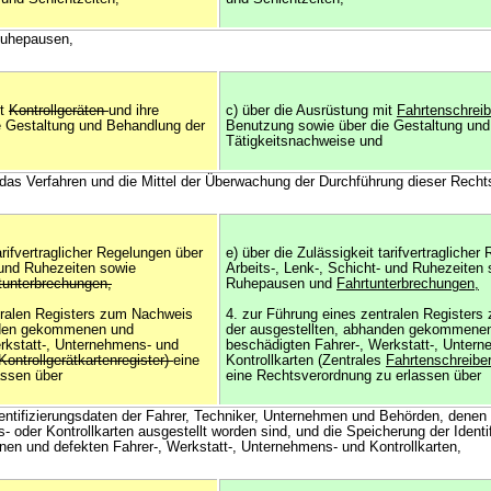
Ruhepausen,
it
Kontrollgeräten
und ihre
c) über die Ausrüstung mit
Fahrtenschrei
e Gestaltung und Behandlung der
Benutzung sowie über die Gestaltung und
Tätigkeitsnachweise und
, das Verfahren und die Mittel der Überwachung der Durchführung dieser Rech
arifvertraglicher Regelungen über
e) über die Zulässigkeit tarifvertragliche
 und Ruhezeiten sowie
Arbeits-, Lenk-, Schicht- und Ruhezeiten
tunterbrechungen,
Ruhepausen und
Fahrtunterbrechungen,
tralen Registers zum Nachweis
4. zur Führung eines zentralen Register
nden gekommenen und
der ausgestellten, abhanden gekommene
rkstatt-, Unternehmens- und
beschädigten Fahrer-, Werkstatt-, Unter
Kontrollgerätkartenregister)
eine
Kontrollkarten (Zentrales
Fahrtenschreiber
assen über
eine Rechtsverordnung zu erlassen über
dentifizierungsdaten der Fahrer, Techniker, Unternehmen und Behörden, denen 
 oder Kontrollkarten ausgestellt worden sind, und die Speicherung der Identi
enen und defekten Fahrer-, Werkstatt-, Unternehmens- und Kontrollkarten,