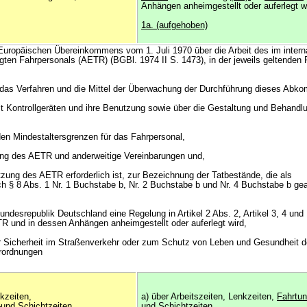
Anhängen anheimgestellt oder auferlegt w
1a. (aufgehoben)
Europäischen Übereinkommens vom 1. Juli 1970 über die Arbeit des im intern
gten Fahrpersonals (AETR) (BGBl. 1974 II S. 1473), in der jeweils geltenden
, das Verfahren und die Mittel der Überwachung der Durchführung dieses Abk
it Kontrollgeräten und ihre Benutzung sowie über die Gestaltung und Behandl
en Mindestaltersgrenzen für das Fahrpersonal,
ung des AETR und anderweitige Vereinbarungen und,
tzung des AETR erforderlich ist, zur Bezeichnung der Tatbestände, die als
h § 8 Abs. 1 Nr. 1 Buchstabe b, Nr. 2 Buchstabe b und Nr. 4 Buchstabe b g
undesrepublik Deutschland eine Regelung in Artikel 2 Abs. 2, Artikel 3, 4 und
TR und in dessen Anhängen anheimgestellt oder auferlegt wird,
r Sicherheit im Straßenverkehr oder zum Schutz von Leben und Gesundheit de
rordnungen
nkzeiten,
a) über Arbeitszeiten, Lenkzeiten,
Fahrtu
n
und Schichtzeiten,
und Schichtzeiten,