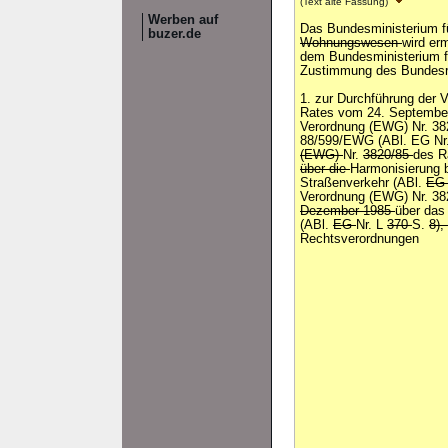
(Text alte Fassung)
Werben auf
Das Bundesministerium 
buzer.de
Wohnungswesen
wird er
dem Bundesministerium 
Zustimmung des Bundesr
1. zur Durchführung der 
Rates vom 24. September
Verordnung (EWG) Nr. 382
88/599/EWG (ABl. EG Nr. 
(EWG)
Nr.
3820/85
des 
über die
Harmonisierung b
Straßenverkehr (ABl.
E
Verordnung (EWG) Nr. 3
Dezember 1985
über das
(ABl.
EG
Nr. L
370
S.
8),
Rechtsverordnungen