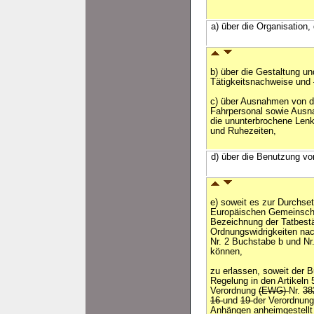
a) über die Organisation
b) über die Gestaltung u
Tätigkeitsnachweise und
c) über Ausnahmen von d
Fahrpersonal sowie Ausn
die ununterbrochene Lenk
und Ruhezeiten,
d) über die Benutzung v
e) soweit es zur Durchse
Europäischen Gemeinschaft
Bezeichnung der Tatbestä
Ordnungswidrigkeiten nac
Nr. 2 Buchstabe b und Nr
können,
zu erlassen, soweit der 
Regelung in den Artikeln 5
Verordnung
(EWG)
Nr.
38
16
und
19
der Verordnun
Anhängen anheimgestellt o