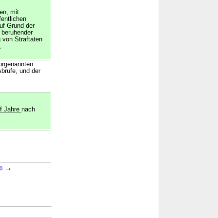
en, mit
entlichen
uf Grund der
f beruhender
g von Straftaten
,
vorgenannten
Abrufe, und der
nf Jahre
nach
→
90