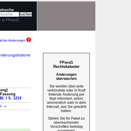
extsuche
r in FPersG
il bei Änderungen
nderungshistorie
FPersG
Rechtskataster
Änderungen
überwachen
Sie werden über jede
ung)
verkündete oder in Kraft
n Fassung
tretende Änderung per
Bl. I S. 1214
Mail informiert, sofort,
wöchentlich oder in dem
→
90
Intervall, das Sie gewählt
haben.
Stellen Sie Ihr Paket zu
überwachender
Vorschriften beliebig
zusammen.