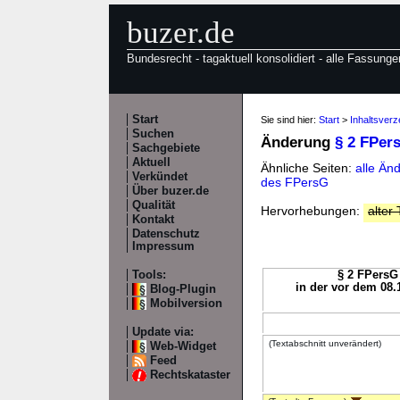
buzer.de
Bundesrecht - tagaktuell konsolidiert - alle Fassunge
Start
Sie sind hier:
Start
>
Inhaltsver
Suchen
Änderung
§ 2 FPer
Sachgebiete
Aktuell
Ähnliche Seiten:
alle Ä
Verkündet
des FPersG
Über buzer.de
Qualität
Hervorhebungen:
alter 
Kontakt
Datenschutz
Impressum
Tools:
§ 2 FPersG 
in der vor dem 08.
Blog-Plugin
Mobilversion
Update via:
(Textabschnitt unverändert)
Web-Widget
Feed
Rechtskataster