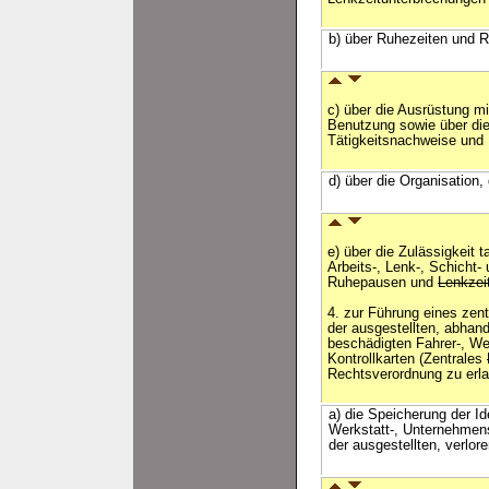
b) über Ruhezeiten und 
c) über die Ausrüstung m
Benutzung sowie über di
Tätigkeitsnachweise und
d) über die Organisation
e) über die Zulässigkeit t
Arbeits-, Lenk-, Schicht-
Ruhepausen und
Lenkzei
4. zur Führung eines zen
der ausgestellten, abha
beschädigten Fahrer-, We
Kontrollkarten (Zentrales
Rechtsverordnung zu erl
a) die Speicherung der I
Werkstatt-, Unternehmens-
der ausgestellten, verlor