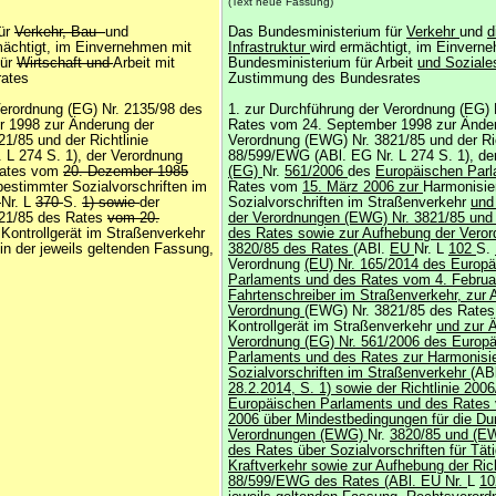
(Text neue Fassung)
für
Verkehr, Bau-
und
Das Bundesministerium für
Verkehr
und
d
mächtigt, im Einvernehmen mit
Infrastruktur
wird ermächtigt, im Einvern
für
Wirtschaft und
Arbeit mit
Bundesministerium für Arbeit
und Sozial
ates
Zustimmung des Bundesrates
Verordnung (EG) Nr. 2135/98 des
1. zur Durchführung der Verordnung (EG) 
 1998 zur Änderung der
Rates vom 24. September 1998 zur Ände
1/85 und der Richtlinie
Verordnung (EWG) Nr. 3821/85 und der Ric
L 274 S. 1), der Verordnung
88/599/EWG (ABl. EG Nr. L 274 S. 1), de
Rates vom
20. Dezember 1985
(EG)
Nr.
561/2006
des
Europäischen Par
estimmter Sozialvorschriften im
Rates vom
15. März 2006 zur
Harmonisie
G
Nr. L
370
S.
1) sowie
der
Sozialvorschriften im Straßenverkehr
und
821/85 des Rates
vom 20.
der Verordnungen (EWG) Nr. 3821/85 und 
 Kontrollgerät im Straßenverkehr
des Rates sowie zur Aufhebung der Vero
in der jeweils geltenden Fassung,
3820/85 des Rates
(ABl.
EU
Nr. L
102
S.
Verordnung
(EU) Nr. 165/2014 des Europ
Parlaments und des Rates vom 4. Februa
Fahrtenschreiber im Straßenverkehr, zur 
Verordnung
(EWG) Nr. 3821/85 des Rates
Kontrollgerät im Straßenverkehr
und zur 
Verordnung (EG) Nr. 561/2006 des Europ
Parlaments und des Rates zur Harmonisi
Sozialvorschriften im Straßenverkehr
(AB
28.2.2014, S. 1) sowie der Richtlinie 20
Europäischen Parlaments und des Rates
2006 über Mindestbedingungen für die Du
Verordnungen (EWG)
Nr.
3820/85 und (EW
des Rates über Sozialvorschriften für Tät
Kraftverkehr sowie zur Aufhebung der Rich
88/599/EWG des Rates (ABl. EU Nr.
L
1