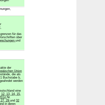
dnungen
dnungen,
r
,
grenzen für das
orschriften über
rbrechungen
und
akte der
ropäischen Union
estände, die als
 1 Buchstabe b,
 geahndet werden
eutschland eine
,
12, 13, 14, 15,
(EG)
Nr.
, 27, 29
und
32
und in deren