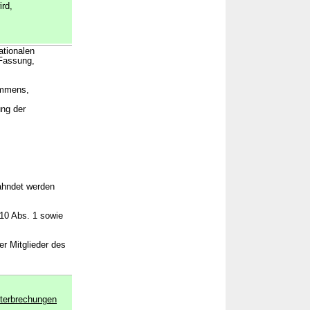
ird,
ationalen
 Fassung,
ommens,
ung der
eahndet werden
 10 Abs. 1 sowie
r Mitglieder des
nterbrechungen