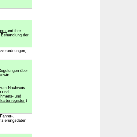
bern
und ihre
 Behandlung der
tsverordnungen,
r Regelungen über
 sowie
s zum Nachweis
n und
nehmens- und
kartenregister )
Fahrer-,
fizierungsdaten