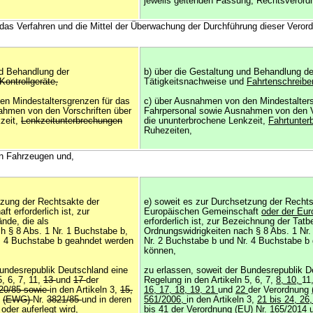
jeweils geltenden Fassung, Rechtsveror
, das Verfahren und die Mittel der Überwachung der Durchführung dieser Veror
nd Behandlung der
b) über die Gestaltung und Behandlung de
Kontrollgeräte,
Tätigkeitsnachweise und
Fahrtenschreiber
en Mindestaltersgrenzen für das
c) über Ausnahmen von den Mindestalters
ahmen von den Vorschriften über
Fahrpersonal sowie Ausnahmen von den V
zeit,
Lenkzeitunterbrechungen
die ununterbrochene Lenkzeit,
Fahrtunte
Ruhezeiten,
on Fahrzeugen und,
tzung der Rechtsakte der
e) soweit es zur Durchsetzung der Rechts
 erforderlich ist, zur
Europäischen Gemeinschaft
oder der Eu
nde, die als
erforderlich ist, zur Bezeichnung der Tatb
h § 8 Abs. 1 Nr. 1 Buchstabe b,
Ordnungswidrigkeiten nach § 8 Abs. 1 Nr.
. 4 Buchstabe b geahndet werden
Nr. 2 Buchstabe b und Nr. 4 Buchstabe b
können,
Bundesrepublik Deutschland eine
zu erlassen, soweit der Bundesrepublik D
, 6, 7, 11,
13
und
17
der
Regelung in den Artikeln 5, 6, 7,
8, 10,
11
20/85 sowie
in den Artikeln 3,
15,
16, 17, 18, 19, 21
und
22
der Verordnung
g
(EWG)
Nr.
3821/85
und in deren
561/2006,
in den Artikeln 3,
21 bis 24, 26
der auferlegt wird,
bis 41
der Verordnung
(EU)
Nr.
165/2014