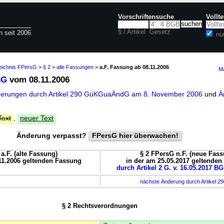
Vorschriftensuche
Vollt
§ / Artikel
Gesetz
n seit 2006
nu
zeichnis FPersG
>
§ 2
>
alle Fassungen
>
a.F. Fassung ab 08.11.2006
Ma
sG
vom 08.11.2006
nderungen durch Artikel 290 GüKGuaÄndG am 8. November 2006
und
Ä
Text
,
neuer Text
Änderung verpasst?
FPersG hier überwachen!
a.F. (alte Fassung)
§ 2 FPersG n.F. (neue Fass
11.2006 geltenden Fassung
in der am 25.05.2017 geltende
durch Artikel 2 G. v. 16.05.2017 BG
nächste Änderung durch Artikel 2
§ 2 Rechtsverordnungen