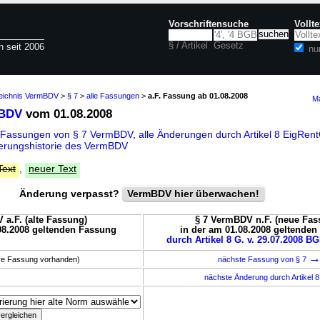
Vorschriftensuche
Vollt
§ / Artikel
Gesetz
n seit 2006
nu
zeichnis VermBDV
>
§ 7
>
alle Fassungen
>
a.F. Fassung ab 01.08.2008
Ma
mBDV
vom 01.08.2008
e Fassungen von § 7 VermBDV
,
alle Änderungen durch Artikel 8 EigRen
erungshistorie des VermBDV
Text
,
neuer Text
Änderung verpasst?
VermBDV hier überwachen!
 a.F. (alte Fassung)
§ 7 VermBDV n.F. (neue Fas
08.2008 geltenden Fassung
in der am 01.08.2008 geltende
durch Artikel 8 G. v. 29.07.2008 BG
ere Fassung vorhanden)
nächste Fassung von § 7
nächste Änderung durch Artikel 