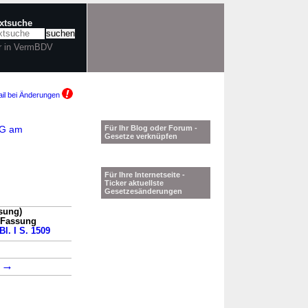
extsuche
r in VermBDV
il bei Änderungen
tG am
Für Ihr Blog oder Forum -
Gesetze verknüpfen
Für Ihre Internetseite -
Ticker aktuellste
Gesetzesänderungen
sung)
n Fassung
Bl. I S. 1509
→
→
8