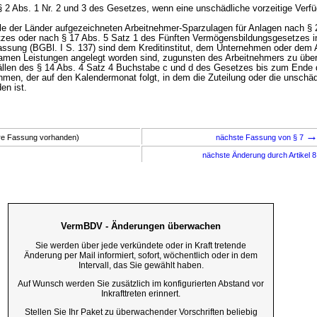
§ 2 Abs. 1 Nr. 2 und 3 des Gesetzes, wenn eine unschädliche vorzeitige Verfü
elle der Länder aufgezeichneten Arbeitnehmer-Sparzulagen für Anlagen nach § 2
tzes oder nach § 17 Abs. 5 Satz 1 des Fünften Vermögensbildungsgesetzes i
ssung (BGBl. I S. 137) sind dem Kreditinstitut, dem Unternehmen oder dem A
men Leistungen angelegt worden sind, zugunsten des Arbeitnehmers zu über
Fällen des § 14 Abs. 4 Satz 4 Buchstabe c und d des Gesetzes bis zum Ende
en, der auf den Kalendermonat folgt, in dem die Zuteilung oder die unschädl
en ist.
ere Fassung vorhanden)
nächste Fassung von § 7
nächste Änderung durch Artikel 
VermBDV - Änderungen überwachen
Sie werden über jede verkündete oder in Kraft tretende
Änderung per Mail informiert, sofort, wöchentlich oder in dem
Intervall, das Sie gewählt haben.
Auf Wunsch werden Sie zusätzlich im konfigurierten Abstand vor
Inkrafttreten erinnert.
Stellen Sie Ihr Paket zu überwachender Vorschriften beliebig