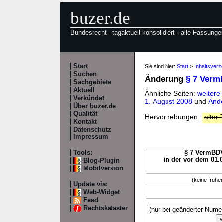
buzer.de
Bundesrecht - tagaktuell konsolidiert - alle Fassunge
Start
Sie sind hier:
Start
>
Inhaltsver
Suchen
Änderung
§ 7 Ver
Sachgebiete
Aktuell
Ähnliche Seiten:
weiter
Verkündet
1. August 2008
und
Änd
Über buzer.de
Qualität
Hervorhebungen:
alter 
Kontakt
Datenschutz
Impressum
Tools:
§ 7 VermBDV
in der vor dem 01.
Blog-Plugin
Mobilversion
(keine früh
Update via:
Web-Widget
Feed
Rechtskataster