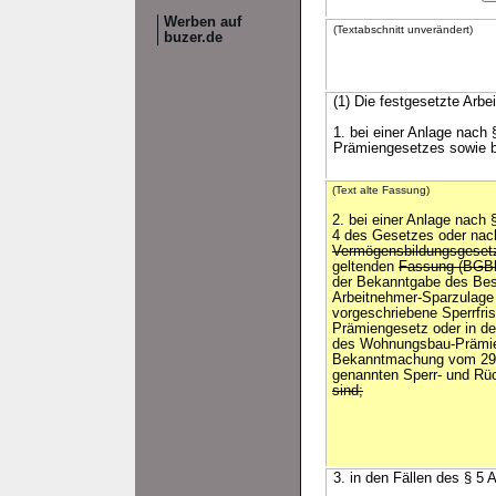
Werben auf
(Textabschnitt unverändert)
buzer.de
(1) Die festgesetzte Arb
1. bei einer Anlage nach
Prämiengesetzes sowie be
(Text alte Fassung)
2. bei einer Anlage nach §
4 des Gesetzes oder nac
Vermögensbildungsgese
geltenden
Fassung (BGBl.
der Bekanntgabe des Bes
Arbeitnehmer-Sparzulage 
vorgeschriebene Sperrfri
Prämiengesetz oder in de
des Wohnungsbau-Prämie
Bekanntmachung vom 29. 
genannten Sperr- und Rüc
sind;
3. in den Fällen des § 5 