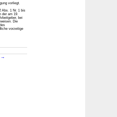
gung vorliegt.
 Abs. 1 Nr. 1 bis
n der am 19.
rbeitgeber, bei
weisen. Die
 des
iche vorzeitige
→
→
8