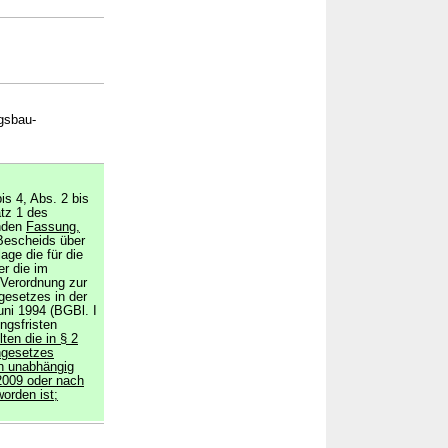
ngsbau-
is 4, Abs. 2 bis
tz 1 des
enden
Fassung,
Bescheids über
age die für die
er die im
Verordnung zur
esetzes in der
ni 1994 (BGBl. I
ngsfristen
ten die in § 2
ngesetzes
n unabhängig
2009 oder nach
orden ist;