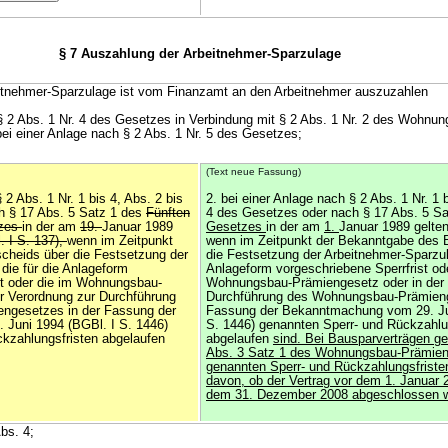
§ 7 Auszahlung der Arbeitnehmer-Sparzulage
eitnehmer-Sparzulage ist vom Finanzamt an den Arbeitnehmer auszuzahlen
 § 2 Abs. 1 Nr. 4 des Gesetzes in Verbindung mit § 2 Abs. 1 Nr. 2 des Wohnu
i einer Anlage nach § 2 Abs. 1 Nr. 5 des Gesetzes;
(Text neue Fassung)
 2 Abs. 1 Nr. 1 bis 4, Abs. 2 bis
2. bei einer Anlage nach § 2 Abs. 1 Nr. 1 b
h § 17 Abs. 5 Satz 1 des
Fünften
4 des Gesetzes oder nach § 17 Abs. 5 Sa
tzes
in der am
19.
Januar 1989
Gesetzes
in der am
1.
Januar 1989 gelt
 I S. 137),
wenn im Zeitpunkt
wenn im Zeitpunkt der Bekanntgabe des 
cheids über die Festsetzung der
die Festsetzung der Arbeitnehmer-Sparzul
die für die Anlageform
Anlageform vorgeschriebene Sperrfrist od
st oder die im Wohnungsbau-
Wohnungsbau-Prämiengesetz oder in der 
r Verordnung zur Durchführung
Durchführung des Wohnungsbau-Prämieng
ngesetzes in der Fassung der
Fassung der Bekanntmachung vom 29. Ju
Juni 1994 (BGBl. I S. 1446)
S. 1446) genannten Sperr- und Rückzahlu
kzahlungsfristen abgelaufen
abgelaufen
sind. Bei Bausparverträgen gel
Abs. 3 Satz 1 des Wohnungsbau-Prämie
genannten Sperr- und Rückzahlungsfriste
davon, ob der Vertrag vor dem 1. Januar 
dem 31. Dezember 2008 abgeschlossen w
Abs. 4;