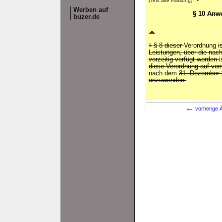
(Text alte Fassung)
Werben auf
§ 10
Anwe
buzer.de
1
§ 8 dieser
Verordnung
i
Leistungen, über die na
vorzeitig verfügt worden
diese Verordnung auf ve
nach dem
31. Dezember 
anzuwenden.
←
vorherige Ä