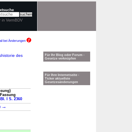
extsuche
r in VermBDV
il bei Änderungen
historie des
Für Ihr Blog oder Forum -
Gesetze verknüpfen
Für Ihre Internetseite -
Ticker aktuellste
Gesetzesänderungen
ssung)
n Fassung
Bl. I S. 2360
→
0