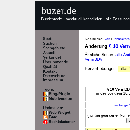
buzer.de
Bundesrecht - tagaktuell konsolidiert - alle Fassunge
Start
Sie sind hier:
Start
>
Inhaltsver
Suchen
Änderung
§ 10 Ve
Sachgebiete
Aktuell
Ähnliche Seiten:
alle Än
Verkündet
VermBDV
Über buzer.de
Qualität
Hervorhebungen:
alter 
Kontakt
Datenschutz
Impressum
Tools:
§ 10 VermBDV
in der vor dem 20.
Blog-Plugin
Mobilversion
←
vorherige Ä
Update via:
Web-Widget
Feed
Rechtskataster