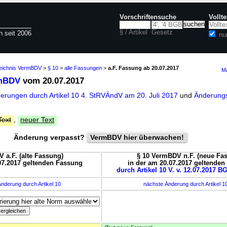
Vorschriftensuche
Vollt
§ / Artikel
Gesetz
n seit 2006
nu
zeichnis VermBDV
>
§ 10
>
alle Fassungen
>
a.F. Fassung ab 20.07.2017
Ma
rmBDV
vom 20.07.2017
derungen durch Artikel 10 4. StRVÄndV am 20. Juli 2017
und
Änderungs
Text
,
neuer Text
Änderung verpasst?
VermBDV hier überwachen!
 a.F. (alte Fassung)
§ 10 VermBDV n.F. (neue Fa
07.2017 geltenden Fassung
in der am 20.07.2017 geltende
durch Artikel 10 V. v. 12.07.2017 BG
nderung durch Artikel 10
nächste Änderung durch Artikel 1