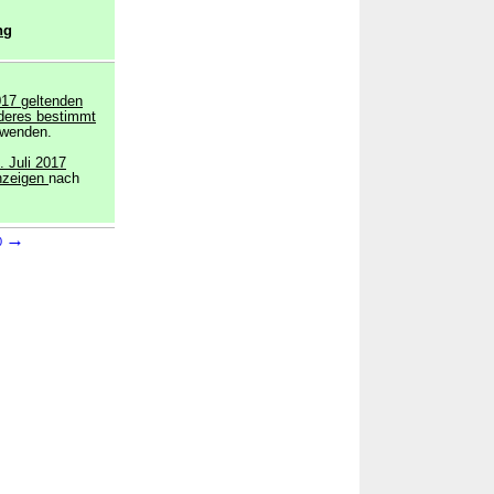
ng
017 geltenden
nderes bestimmt
wenden.
. Juli 2017
nzeigen
nach
→
0