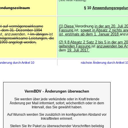
(Text neue Fassung)
ndungszeitraum
§ 10
Anwendungsregelu
st auf vermögenswirksame
(1) Diese
Verordnung
in der am 20. Juli 2
ch dem 31. Dezember 1994
Fassung
ist,
soweit in Absatz 2 nichts a
ist, anzuwenden.
2
Im übrigen
ist
ist, erstmals ab dem 1. Januar 2018
anzu
rmögenswirksame Leistungen, die
1993 angelegt werden,
(2) § 8 Absatz 2 Satz 2 bis 5 in der am 20
geltenden Fassung
ist
anzuwenden bei A
dem
19. Juli 2017.
nderung durch Artikel 10
nächste Änderung durch Artikel 1
VermBDV - Änderungen überwachen
Sie werden über jede verkündete oder in Kraft tretende
Änderung per Mail informiert, sofort, wöchentlich oder in dem
Intervall, das Sie gewählt haben.
Auf Wunsch werden Sie zusätzlich im konfigurierten Abstand vor
Inkrafttreten erinnert.
Stellen Sie Ihr Paket zu überwachender Vorschriften beliebig