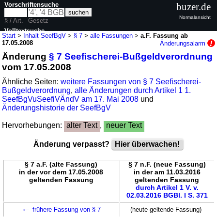
Vorschriftensuche
buzer.de
Normalansicht
§ / Art.
Gesetz
Volltextsuche
Start
>
Inhalt SeefBgV
>
§ 7
>
alle Fassungen
>
a.F. Fassung ab
17.05.2008
Änderungsalarm
nur in SeefBgV
Änderung
§ 7 Seefischerei-Bußgeldverordnung
vom 17.05.2008
Ähnliche Seiten:
weitere Fassungen von § 7 Seefischerei-
Bußgeldverordnung
,
alle Änderungen durch Artikel 1 1.
SeefBgVuSeefiVÄndV am 17. Mai 2008
und
Änderungshistorie der SeefBgV
Hervorhebungen:
alter Text
,
neuer Text
Änderung verpasst?
Hier überwachen!
§ 7 a.F. (alte Fassung)
§ 7 n.F. (neue Fassung)
in der vor dem 17.05.2008
in der am 11.03.2016
geltenden Fassung
geltenden Fassung
durch Artikel 1 V. v.
02.03.2016 BGBl. I S. 371
←
frühere Fassung von § 7
(heute geltende Fassung)