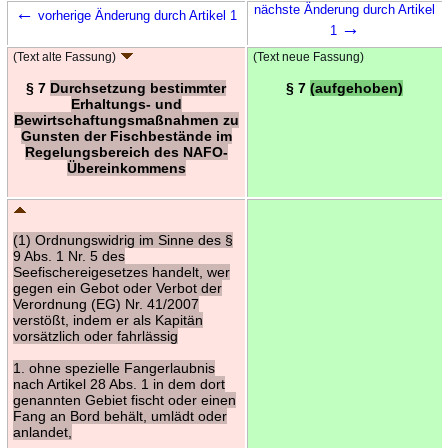
←
nächste Änderung durch Artikel
vorherige Änderung durch Artikel 1
→
1
(Text alte Fassung)
(Text neue Fassung)
§ 7
Durchsetzung bestimmter
§ 7
(aufgehoben)
Erhaltungs- und
Bewirtschaftungsmaßnahmen zu
Gunsten der Fischbestände im
Regelungsbereich des NAFO-
Übereinkommens
(1) Ordnungswidrig im Sinne des §
9 Abs. 1 Nr. 5 des
Seefischereigesetzes handelt, wer
gegen ein Gebot oder Verbot der
Verordnung (EG) Nr. 41/2007
verstößt, indem er als Kapitän
vorsätzlich oder fahrlässig
1. ohne spezielle Fangerlaubnis
nach Artikel 28 Abs. 1 in dem dort
genannten Gebiet fischt oder einen
Fang an Bord behält, umlädt oder
anlandet,