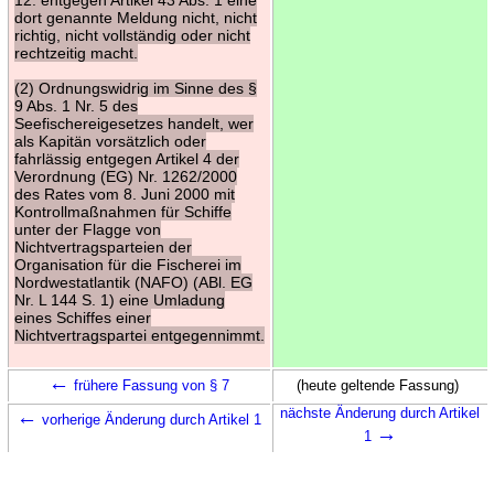
dort genannte Meldung nicht, nicht
richtig, nicht vollständig oder nicht
rechtzeitig macht.
(2) Ordnungswidrig im Sinne des §
9 Abs. 1 Nr. 5 des
Seefischereigesetzes handelt, wer
als Kapitän vorsätzlich oder
fahrlässig entgegen Artikel 4 der
Verordnung (EG) Nr. 1262/2000
des Rates vom 8. Juni 2000 mit
Kontrollmaßnahmen für Schiffe
unter der Flagge von
Nichtvertragsparteien der
Organisation für die Fischerei im
Nordwestatlantik (NAFO) (ABl. EG
Nr. L 144 S. 1) eine Umladung
eines Schiffes einer
Nichtvertragspartei entgegennimmt.
←
frühere Fassung von § 7
(heute geltende Fassung)
←
nächste Änderung durch Artikel
vorherige Änderung durch Artikel 1
→
1