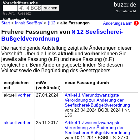
Vorschriftensuche
buzer.de
Normalansicht
§ / Art.
Gesetz
Volltextsuche
Start
>
Inhalt SeefBgV
>
§ 12
>
alte Fassungen
Änderungsalarm
Frühere Fassungen von
§ 12 Seefischerei-
nur in SeefBgV
Bußgeldverordnung
Die nachfolgende Aufstellung zeigt alle Änderungen dieser
Vorschrift. Über die Links
aktuell
und
vorher
können Sie
jeweils alte Fassung (a.F.) und neue Fassung (n.F.)
vergleichen. Beim Änderungsgesetz finden Sie dessen
Volltext sowie die Begründung des Gesetzgebers.
vergleichen
mWv
neue Fassung durch
mit
(verkündet)
aktuell
vorher
27.04.2024
Artikel 1 Vierundzwanzigste
Verordnung zur Änderung der
Seefischerei-Bußgeldverordnung
vom 23.04.2024 BGBl. 2024 I Nr.
136
aktuell
vorher
25.11.2017
Artikel 1 Zweiundzwanzigste
Verordnung zur Änderung der
Seefischerei-Bußgeldverordnung
vom 10.11.2017 BGBl. I S. 3770