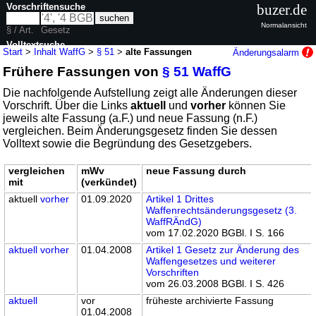
Vorschriftensuche
buzer.de
Normalansicht
§ / Art.
Gesetz
Volltextsuche
Start
>
Inhalt WaffG
>
§ 51
>
alte Fassungen
Änderungsalarm
Frühere Fassungen von
§ 51 WaffG
nur in WaffG
Die nachfolgende Aufstellung zeigt alle Änderungen dieser
Vorschrift. Über die Links
aktuell
und
vorher
können Sie
jeweils alte Fassung (a.F.) und neue Fassung (n.F.)
vergleichen. Beim Änderungsgesetz finden Sie dessen
Volltext sowie die Begründung des Gesetzgebers.
vergleichen
mWv
neue Fassung durch
mit
(verkündet)
aktuell
vorher
01.09.2020
Artikel 1 Drittes
Waffenrechtsänderungsgesetz (3.
WaffRÄndG)
vom 17.02.2020 BGBl. I S. 166
aktuell
vorher
01.04.2008
Artikel 1 Gesetz zur Änderung des
Waffengesetzes und weiterer
Vorschriften
vom 26.03.2008 BGBl. I S. 426
aktuell
vor
früheste archivierte Fassung
01.04.2008