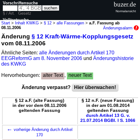
Vorschriftensuche
buzer.de
Normalansicht
§ / Art.
Gesetz
Volltextsuche
Start
>
Inhalt KWKG
>
§ 12
>
alle Fassungen
>
a.F. Fassung ab
08.11.2006
Änderungsalarm
nur in KWKG
Änderung
§ 12 Kraft-Wärme-Kopplungsgesetz
vom 08.11.2006
Ähnliche Seiten:
alle Änderungen durch Artikel 170
EEGReformG am 8. November 2006
und
Änderungshistorie
des KWKG
Hervorhebungen:
alter Text
,
neuer Text
Änderung verpasst?
Hier überwachen!
§ 12 a.F. (alte Fassung)
§ 12 n.F. (neue Fassung)
in der vor dem 08.11.2006
in der am 01.08.2014
geltenden Fassung
geltenden Fassung
durch Artikel 13 G. v.
21.07.2014 BGBl. I S. 1066
←
vorherige Änderung durch Artikel
170