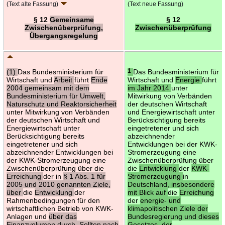
(Text alte Fassung)
(Text neue Fassung)
§ 12
Gemeinsame
§ 12
Zwischenüberprüfung,
Zwischenüberprüfung
Übergangsregelung
(1)
Das Bundesministerium für
1
Das Bundesministerium für
Wirtschaft und
Arbeit
führt
Ende
Wirtschaft und
Energie
führt
2004 gemeinsam mit dem
im Jahr 2014
unter
Bundesministerium für Umwelt,
Mitwirkung von Verbänden
Naturschutz und Reaktorsicherheit
der deutschen Wirtschaft
unter Mitwirkung von Verbänden
und Energiewirtschaft unter
der deutschen Wirtschaft und
Berücksichtigung bereits
Energiewirtschaft unter
eingetretener und sich
Berücksichtigung bereits
abzeichnender
eingetretener und sich
Entwicklungen bei der KWK-
abzeichnender Entwicklungen bei
Stromerzeugung eine
der KWK-Stromerzeugung eine
Zwischenüberprüfung über
Zwischenüberprüfung über die
die
Entwicklung
der
KWK-
Erreichung
der in
§ 1 Abs. 1 für
Stromerzeugung
in
2005 und 2010 genannten Ziele,
Deutschland, insbesondere
über
die
Entwicklung
der
mit Blick auf
die
Erreichung
Rahmenbedingungen für den
der
energie- und
wirtschaftlichen Betrieb von KWK-
klimapolitischen Ziele der
Anlagen und
über das
Bundesregierung und dieses
Finanzvolumen durch. Sollten nach
Gesetzes, der