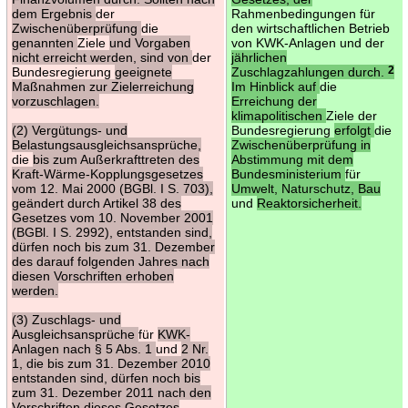
dem Ergebnis
der
Rahmenbedingungen für
Zwischenüberprüfung
die
den wirtschaftlichen Betrieb
genannten
Ziele
und Vorgaben
von KWK-Anlagen und der
nicht erreicht werden, sind von
der
jährlichen
Bundesregierung
geeignete
Zuschlagzahlungen durch.
2
Maßnahmen zur Zielerreichung
Im Hinblick auf
die
vorzuschlagen.
Erreichung der
klimapolitischen
Ziele der
(2) Vergütungs- und
Bundesregierung
erfolgt
die
Belastungsausgleichsansprüche,
Zwischenüberprüfung in
die
bis zum Außerkrafttreten des
Abstimmung mit dem
Kraft-Wärme-Kopplungsgesetzes
Bundesministerium
für
vom 12. Mai 2000 (BGBl. I S. 703),
Umwelt, Naturschutz, Bau
geändert durch Artikel 38 des
und
Reaktorsicherheit.
Gesetzes vom 10. November 2001
(BGBl. I S. 2992), entstanden sind,
dürfen noch bis zum 31. Dezember
des darauf folgenden Jahres nach
diesen Vorschriften erhoben
werden.
(3) Zuschlags- und
Ausgleichsansprüche
für
KWK-
Anlagen nach § 5 Abs. 1
und
2 Nr.
1, die bis zum 31. Dezember 2010
entstanden sind, dürfen noch bis
zum 31. Dezember 2011 nach den
Vorschriften dieses Gesetzes